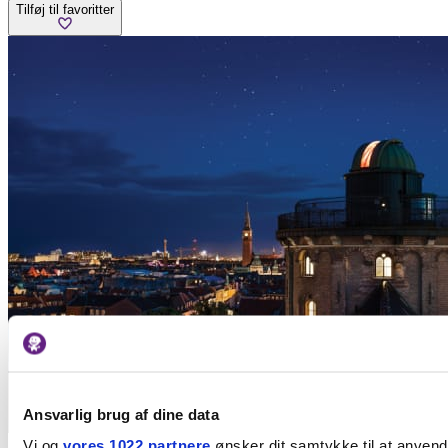
Tilføj til favoritter
Ansvarlig brug af dine data
Vi og
vores 1022 partnere
ønsker dit samtykke til at anven
Seværdigheder