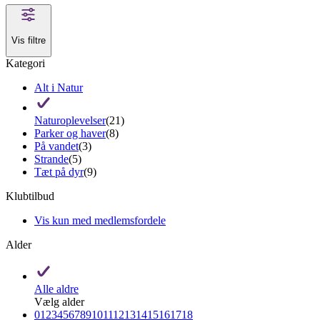
Vis filtre
Kategori
Alt i Natur
Naturoplevelser
(21)
Parker og haver
(8)
På vandet
(3)
Strande
(5)
Tæt på dyr
(9)
Klubtilbud
Vis kun med medlemsfordele
Alder
Alle aldre
Vælg alder
0
1
2
3
4
5
6
7
8
9
10
11
12
13
14
15
16
17
18