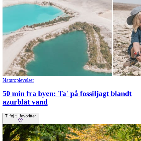
Naturoplevelser
50 min fra byen: Ta' på fossiljagt blandt
azurblåt vand
Tilføj til favoritter