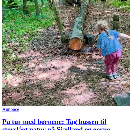
Annonce
På tur med børnene: Tag bussen til
storslået natur på Sjælland og øerne