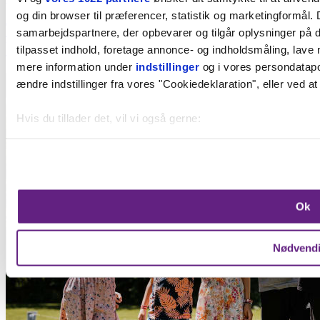
og din browser til præferencer, statistik og marketingformål. 
Ta' familien med på stjernekig i
samarbejdspartnere, der opbevarer og tilgår oplysninger på d
Rundetaarns observatorium
tilpasset indhold, foretage annonce- og indholdsmåling, lave
mere information under
indstillinger
og i vores persondatapol
Tilføj til favoritter
ændre indstillinger fra vores "Cookiedeklaration", eller ved at
Hvis du tillader det, vil vi også gerne:
Indsamle præcise oplysninger om din placering, der k
Identificere din enhed baseret på en scanning af dens 
Dine valg anvendes på hele websitet.
Ok
Vi bruger cookies til at forbedre brugeroplevelsen på vores we
oplysninger om din brug af vores hjemmeside med vores par
Nødvend