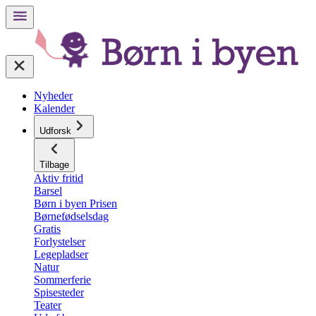
Nyheder
Kalender
Udforsk
Tilbage
Aktiv fritid
Barsel
Børn i byen Prisen
Børnefødselsdag
Gratis
Forlystelser
Legepladser
Natur
Sommerferie
Spisesteder
Teater