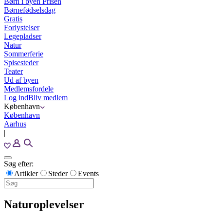
Børn i byen Prisen
Børnefødselsdag
Gratis
Forlystelser
Legepladser
Natur
Sommerferie
Spisesteder
Teater
Ud af byen
Medlemsfordele
Log ind
Bliv medlem
København
København
Aarhus
|
Søg efter:
Artikler
Steder
Events
Naturoplevelser