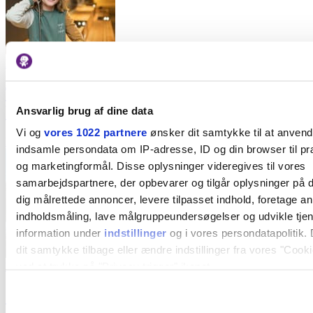
Kl. 11:00 - 16:00
Tag på skattejagt i udstillingen -
Kongegravens hemmeligheder
Ansvarlig brug af dine data
Vi og
vores 1022 partnere
ønsker dit samtykke til at anven
Lejre Museum
Ud af byen
Alle aldre
indsamle persondata om IP-adresse, ID og din browser til præ
og marketingformål. Disse oplysninger videregives til vores
samarbejdspartnere, der opbevarer og tilgår oplysninger på d
dig målrettede annoncer, levere tilpasset indhold, foretage a
indholdsmåling, lave målgruppeundersøgelser og udvikle tje
information under
indstillinger
og i vores persondatapolitik. 
dit samtykke tilbage eller ændre indstillinger fra vores "Cooki
ved at trykke på "Privacy trigger" ikonet.
Kl. 11:00-17:00
Oplev den Kolde Krig for børn og voksne
Hvis du tillader det, vil vi også gerne: