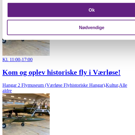
Indsamle præcise oplysninger om din placering, der 
Skibene på Holmen
Kultur
3 - 18 år
Ok
inden for få meter
Identificere din enhed baseret på en scanning af dens
karakteristika (fingerprinting)
Nødvendige
Dine valg anvendes på hele websitet.
Vi bruger cookies til at forbedre brugeroplevelsen på vores we
analysere vores trafik. Vi deler også oplysninger om din brug
Kl. 11:00-17:00
hjemmeside med vores partnere.
Kom og oplev historiske fly i Værløse!
Hangar 2 Flymuseum (Værløse Flyhistoriske Hangar)
Kultur
Alle
aldre