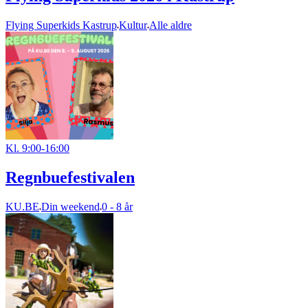
Flying Superkids Kastrup
Kultur
Alle aldre
Kl. 9:00-16:00
Regnbuefestivalen
KU.BE
Din weekend
0 - 8 år