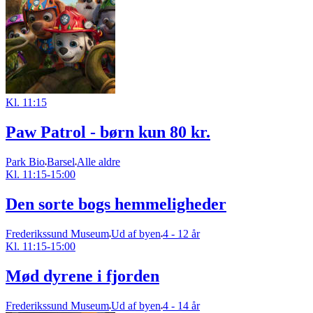
Kl. 11:15
Paw Patrol - børn kun 80 kr.
Park Bio
Barsel
Alle aldre
Kl. 11:15-15:00
Den sorte bogs hemmeligheder
Frederikssund Museum
Ud af byen
4 - 12 år
Kl. 11:15-15:00
Mød dyrene i fjorden
Frederikssund Museum
Ud af byen
4 - 14 år