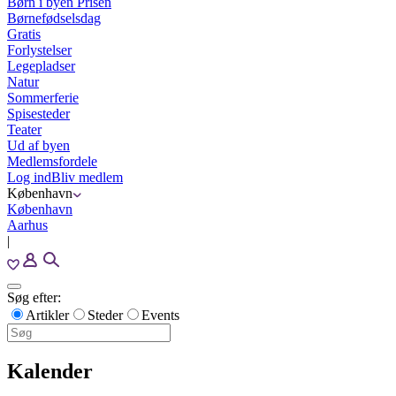
Børn i byen Prisen
Børnefødselsdag
Gratis
Forlystelser
Legepladser
Natur
Sommerferie
Spisesteder
Teater
Ud af byen
Medlemsfordele
Log ind
Bliv medlem
København
København
Aarhus
|
Søg efter:
Artikler
Steder
Events
Kalender