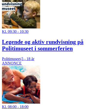
Kl. 09:30 - 10:30
Legende og aktiv rundvisning på
Politimuseet i sommerferien
Politimuseet
5 - 18 år
ANNONCE
Kl. 08:00 - 18:00