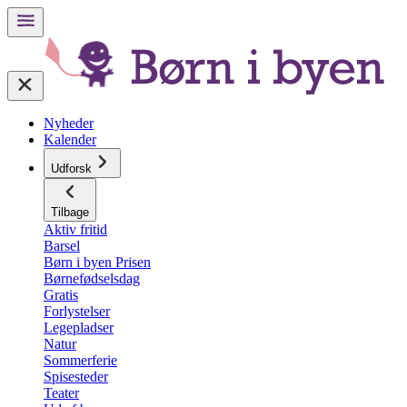
Nyheder
Kalender
Udforsk
Tilbage
Aktiv fritid
Barsel
Børn i byen Prisen
Børnefødselsdag
Gratis
Forlystelser
Legepladser
Natur
Sommerferie
Spisesteder
Teater