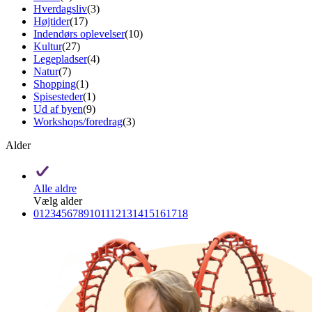
Hverdagsliv
(3)
Højtider
(17)
Indendørs oplevelser
(10)
Kultur
(27)
Legepladser
(4)
Natur
(7)
Shopping
(1)
Spisesteder
(1)
Ud af byen
(9)
Workshops/foredrag
(3)
Alder
Alle aldre
Vælg alder
0
1
2
3
4
5
6
7
8
9
10
11
12
13
14
15
16
17
18