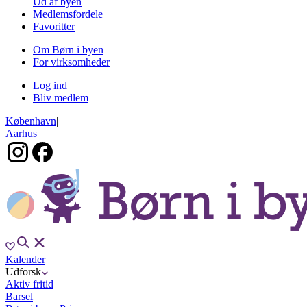
Ud af byen
Medlemsfordele
Favoritter
Om Børn i byen
For virksomheder
Log ind
Bliv medlem
København
|
Aarhus
Kalender
Udforsk
Aktiv fritid
Barsel