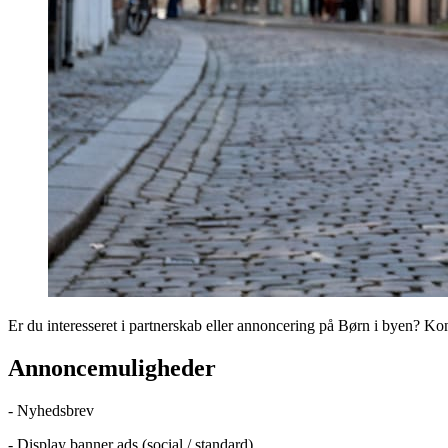
Er du interesseret i partnerskab eller annoncering på Børn i byen? K
Annoncemuligheder
- Nyhedsbrev
- Display banner ads (social / standard)