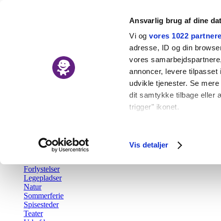
Ansvarlig brug af dine da
Vi og
vores 1022 partner
adresse, ID og din browser 
vores samarbejdspartnere, 
Nyheder
annoncer, levere tilpasse
Kalender
udvikle tjenester. Se mere
Udforsk
dit samtykke tilbage eller 
trigger" ikonet.
Tilbage
Aktiv fritid
Hvis du tillader det, vil vi
Barsel
Børn i byen Prisen
Indsamle præcise o
Vis detaljer
Børnefødselsdag
Identificere din en
Gratis
Forlystelser
Dine valg anvendes på hel
Legepladser
Natur
Vi bruger cookies til at fo
Sommerferie
Spisesteder
også oplysninger om din b
Teater