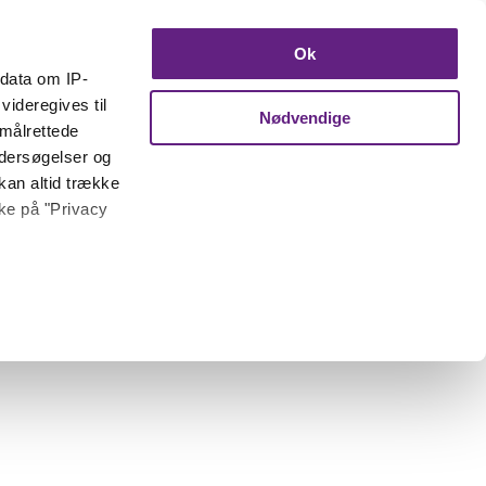
Ok
ndata om IP-
videregives til
Nødvendige
 målrettede
ndersøgelser og
kan altid trække
kke på "Privacy
 meter
inting)
trafik. Vi deler