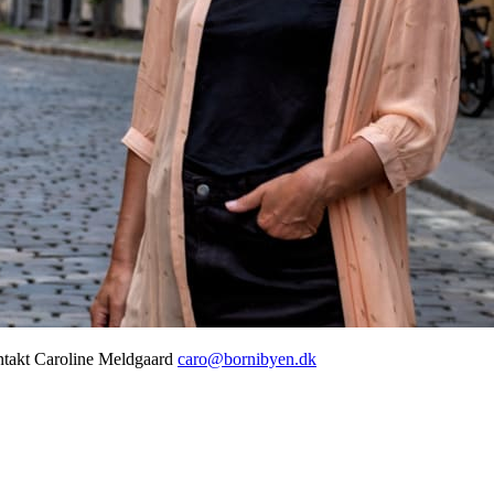
ontakt Caroline Meldgaard
caro@bornibyen.dk