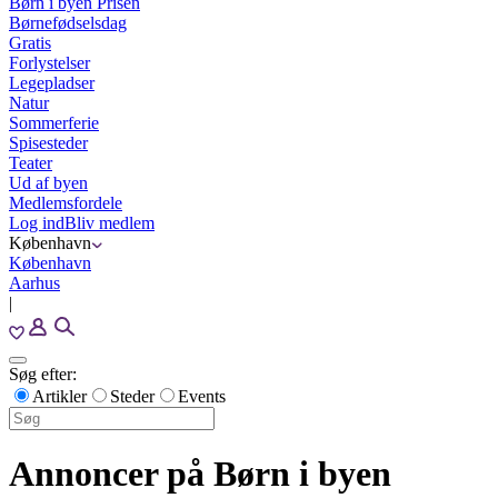
Børn i byen Prisen
Børnefødselsdag
Gratis
Forlystelser
Legepladser
Natur
Sommerferie
Spisesteder
Teater
Ud af byen
Medlemsfordele
Log ind
Bliv medlem
København
København
Aarhus
|
Søg efter:
Artikler
Steder
Events
Annoncer på Børn i byen