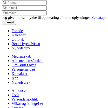
Jeg giver mit samtykke til opbevaring af mine oplysninger.
Se datapoli
Tilmeld
Forside
Kalender
Udforsk
Børn i byen Prisen
Nyhedsbrev
Medlemskab
Alle medlemsfordele
Om Børn i byen
Personerne bag
Kontakt os
App
Nyhedsbrev
Annoncer
FAQ
Persondatapolitik
Vilkår og betingelser
Log ind