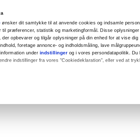
ta
e
ønsker dit samtykke til at anvende cookies og indsamle perso
til præferencer, statistik og marketingformål. Disse oplysninger 
der opbevarer og tilgår oplysninger på din enhed for at vise dig
t indhold, foretage annonce- og indholdsmåling, lave målgruppeu
 information under
indstillinger
og i vores persondatapolitik. Du 
ændre indstillinger fra vores "Cookiedeklaration", eller ved at try
 også gerne:
plysninger om din placering, der kan være nøjagtig inden for få
hed baseret på en scanning af dens unikke karakteristika (fingerpr
e websitet.
rbedre brugeroplevelsen på vores website og til at analysere vores 
rug af vores hjemmeside med vores partnere.