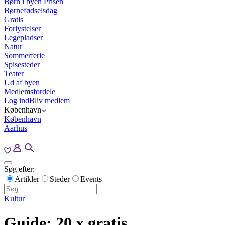
Børn i byen Prisen
Børnefødselsdag
Gratis
Forlystelser
Legepladser
Natur
Sommerferie
Spisesteder
Teater
Ud af byen
Medlemsfordele
Log ind
Bliv medlem
København
København
Aarhus
|
Søg efter:
Artikler
Steder
Events
Kultur
Guide: 20 x gratis