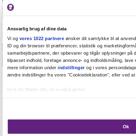
Naturlegepladser
Ansvarlig brug af dine data
9 legepladser i Jylland, der er værd at køre efter
Vi og
vores 1022 partnere
ønsker dit samtykke til at anven
ID og din browser til præferencer, statistik og marketingformå
samarbejdspartnere, der opbevarer og tilgår oplysninger på d
tilpasset indhold, foretage annonce- og indholdsmåling, lave
mere information under
indstillinger
og i vores persondatapol
Indendørs legepladser
ændre indstillinger fra vores "Cookiedeklaration", eller ved at
De 5 indendørs legepladser i Aarhus
Hvis du tillader det, vil vi også gerne:
Indsamle præcise oplysninger om din placering, der k
Identificere din enhed baseret på en scanning af dens 
Dine valg anvendes på hele websitet.
Ok
Vi bruger cookies til at forbedre brugeroplevelsen på vores we
oplysninger om din brug af vores hjemmeside med vores par