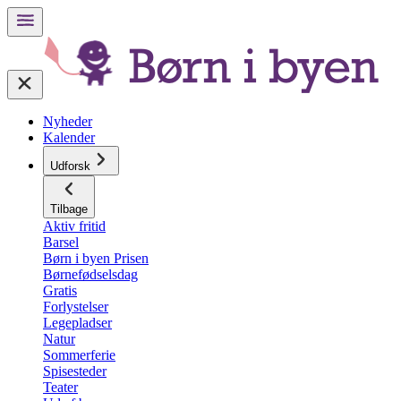
Nyheder
Kalender
Udforsk
Tilbage
Aktiv fritid
Barsel
Børn i byen Prisen
Børnefødselsdag
Gratis
Forlystelser
Legepladser
Natur
Sommerferie
Spisesteder
Teater