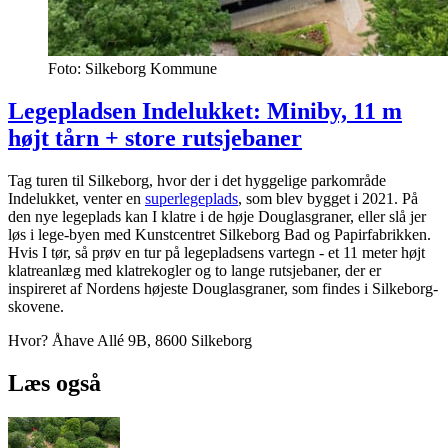
Foto: Silkeborg Kommune
Legepladsen Indelukket: Miniby, 11 m
højt tårn + store rutsjebaner
Tag turen til Silkeborg, hvor der i det hyggelige parkområde
Indelukket, venter en
superlegeplads
, som blev bygget i 2021. På
den nye legeplads kan I klatre i de høje Douglasgraner, eller slå jer
løs i lege-byen med Kunstcentret Silkeborg Bad og Papirfabrikken.
Hvis I tør, så prøv en tur på legepladsens vartegn - et 11 meter højt
klatreanlæg med klatrekogler og to lange rutsjebaner, der er
inspireret af Nordens højeste Douglasgraner, som findes i Silkeborg-
skovene.
Hvor? Åhave Allé 9B, 8600 Silkeborg
Læs også