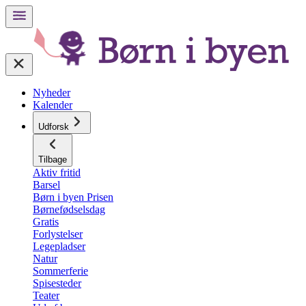
Nyheder
Kalender
Udforsk
Tilbage
Aktiv fritid
Barsel
Børn i byen Prisen
Børnefødselsdag
Gratis
Forlystelser
Legepladser
Natur
Sommerferie
Spisesteder
Teater