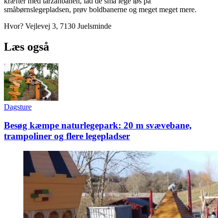
kræfter med tarzanbanen, lad de små lege løs på
småbørnslegepladsen, prøv boldbanerne og meget meget mere.
Hvor? Vejlevej 3, 7130 Juelsminde
Læs også
Dagsture
Besøg kæmpe naturlegepark: 20 m svævebane,
trampoliner og flere legepladser