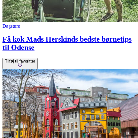
Dagsture
Få kok Mads Herskinds bedste børnetips
til Odense
Tilføj til favoritter