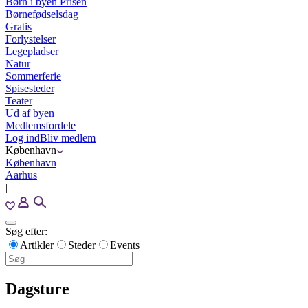
Børn i byen Prisen
Børnefødselsdag
Gratis
Forlystelser
Legepladser
Natur
Sommerferie
Spisesteder
Teater
Ud af byen
Medlemsfordele
Log ind
Bliv medlem
København
København
Aarhus
|
Søg efter:
Artikler
Steder
Events
Dagsture