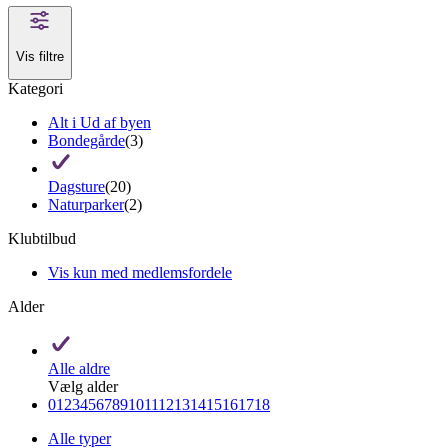
Vis filtre
Kategori
Alt i Ud af byen
Bondegårde
(3)
Dagsture
(20)
Naturparker
(2)
Klubtilbud
Vis kun med medlemsfordele
Alder
Alle aldre
Vælg alder
0
1
2
3
4
5
6
7
8
9
10
11
12
13
14
15
16
17
18
Alle typer