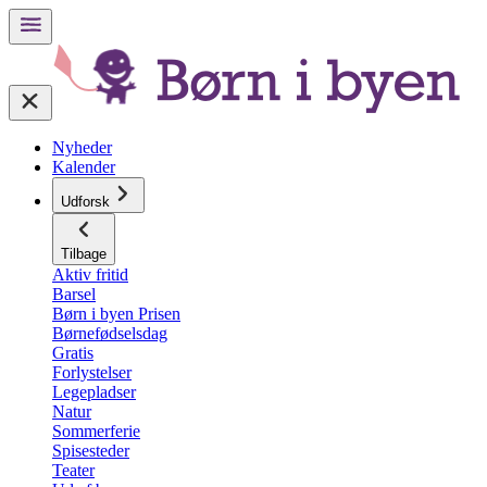
Nyheder
Kalender
Udforsk
Tilbage
Aktiv fritid
Barsel
Børn i byen Prisen
Børnefødselsdag
Gratis
Forlystelser
Legepladser
Natur
Sommerferie
Spisesteder
Teater