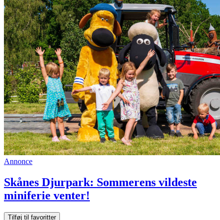
Annonce
Skånes Djurpark: Sommerens vildeste
miniferie venter!
Tilføj til favoritter