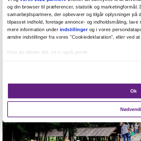
og din browser til præferencer, statistik og marketingformål. 
Dagsture
samarbejdspartnere, der opbevarer og tilgår oplysninger på d
tilpasset indhold, foretage annonce- og indholdsmåling, lave
Ta' på tur: Besøg den 20.000 m2 store
mere information under
indstillinger
og i vores persondatapol
labyrintpark
ændre indstillinger fra vores "Cookiedeklaration", eller ved at
Tilføj til favoritter
Hvis du tillader det, vil vi også gerne:
Indsamle præcise oplysninger om din placering, der k
Identificere din enhed baseret på en scanning af dens 
Dine valg anvendes på hele websitet.
Ok
Vi bruger cookies til at forbedre brugeroplevelsen på vores we
oplysninger om din brug af vores hjemmeside med vores par
Nødvend