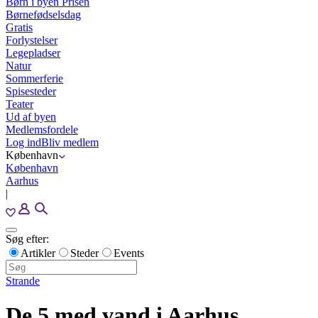
Børn i byen Prisen
Børnefødselsdag
Gratis
Forlystelser
Legepladser
Natur
Sommerferie
Spisesteder
Teater
Ud af byen
Medlemsfordele
Log ind
Bliv medlem
København
København
Aarhus
|
Søg efter:
Artikler
Steder
Events
Strande
De 5 med vand i Aarhus