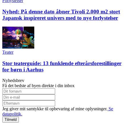
Forlystelser
Nyhed: På denne dato åbner Tivoli 2.000 m2 stort
Japansk inspireret univers med to nye forlystelser
Teater
Stor teaterguide: 13 funklende efterårsforestillinger
for børn i Aarhus
Nyhedsbrev
Få det bedste af byen direkte i din inbox
Jeg giver mit samtykke til opbevaring af mine oplysninger.
Se
datapolitik.
Tilmeld