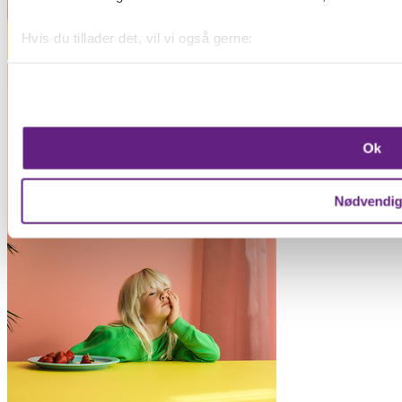
Hvis du tillader det, vil vi også gerne:
Indsamle præcise oplysninger om din placering, der k
Identificere din enhed baseret på en scanning af dens 
Dine valg anvendes på hele websitet.
Ok
Vi bruger cookies til at forbedre brugeroplevelsen på vores we
oplysninger om din brug af vores hjemmeside med vores par
Nødvendi