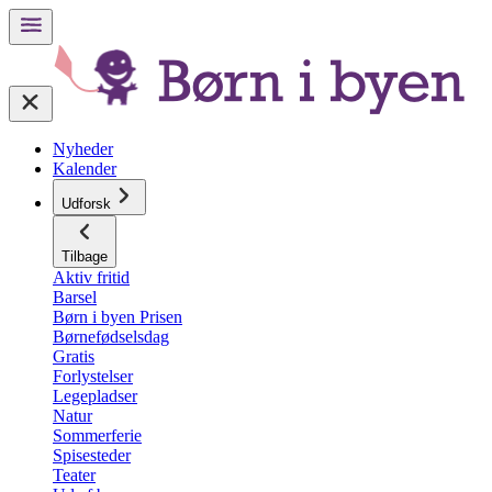
Nyheder
Kalender
Udforsk
Tilbage
Aktiv fritid
Barsel
Børn i byen Prisen
Børnefødselsdag
Gratis
Forlystelser
Legepladser
Natur
Sommerferie
Spisesteder
Teater