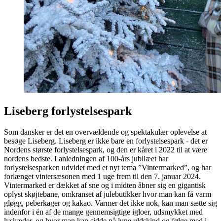
Liseberg forlystelsespark
Som dansker er det en overvældende og spektakulær oplevelse at
besøge Liseberg. Liseberg er ikke bare en forlystelsespark - det er
Nordens største forlystelsespark, og den er kåret i 2022 til at være
nordens bedste. I anledningen af 100-års jubilæet har
forlystelsesparken udvidet med et nyt tema ”Vintermarked”, og har
forlænget vintersæsonen med 1 uge frem til den 7. januar 2024.
Vintermarked er dækket af sne og i midten åbner sig en gigantisk
oplyst skøjtebane, omkranset af julebutikker hvor man kan få varm
gløgg, peberkager og kakao. Varmer det ikke nok, kan man sætte sig
indenfor i én af de mange gennemsigtige igloer, udsmykket med
lyskæder, og hvor man kan sidde på lune uldskind og følge med i