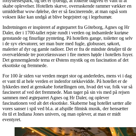
forlystelsespark, og det er tydeligt, at folkene bagved er vant til at
skabe oplevelser. Hotellets skæve, overraskende rammer vækker en
umiddelbar wow-følelse, der er så fascinerende, at man også som
voksen ikke kan undgå at blive begejstret og i legehumør.
Indretningen er inspireret af ægteparret fra Göteborg, Agnes og Hr
Daler, der i 1700-tallet rejste rundt i verden og indsamlede kuriøse
genstande og finurlige pynteting. På hotellets gange, toiletter og selv
i de syv elevatorer, ser man bure med fugle, globusser, søkort,
malerier af dyr og gamle radioer. Det er fra de mindste detaljer til de
overvældende tre porcelænsvaser i fire meters højde i hotellets foyer.
Det gennemgående tema er Østens mystik og en fascination af det
eksotiske og fremmede.
For 100 år siden var verden meget stor og anderledes, mens vi i dag
er vant til at hele verden er indenfor rækkevidde. På hotellet er de
lykkedes med at genskabe fortællingen om, hvad det var, folk var så
fascineret af ved det fremmede. Man tager på sin vis med på rejsen
sammen med ægteparret Agnes og Hr Daler, og oplever
fascinationen ved alt det eksotiske. Skaberne bag hotellet sætter alle
vores sanser i spil ved bl.a. at afspille filmisk musik, der hensætter
én til et Indiana Jones univers, og man oplever, at man er midt
eventyret.