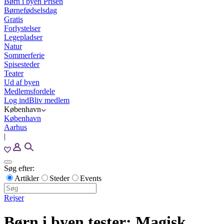
Børn i byen Prisen
Børnefødselsdag
Gratis
Forlystelser
Legepladser
Natur
Sommerferie
Spisesteder
Teater
Ud af byen
Medlemsfordele
Log ind
Bliv medlem
København
København
Aarhus
|
Søg efter:
Artikler
Steder
Events
Rejser
Børn i byen tester: Magisk