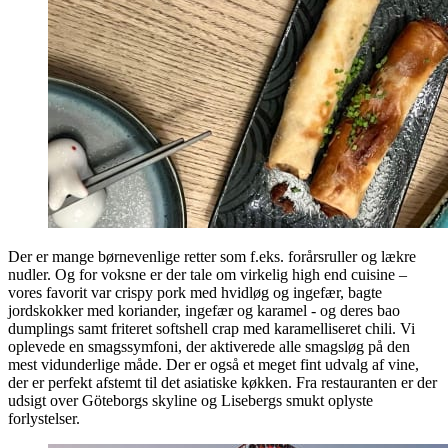
Der er mange børnevenlige retter som f.eks. forårsruller og lækre
nudler. Og for voksne er der tale om virkelig high end cuisine –
vores favorit var crispy pork med hvidløg og ingefær, bagte
jordskokker med koriander, ingefær og karamel - og deres bao
dumplings samt friteret softshell crap med karamelliseret chili. Vi
oplevede en smagssymfoni, der aktiverede alle smagsløg på den
mest vidunderlige måde. Der er også et meget fint udvalg af vine,
der er perfekt afstemt til det asiatiske køkken. Fra restauranten er der
udsigt over Göteborgs skyline og Lisebergs smukt oplyste
forlystelser.