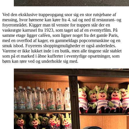
Ved den eksklusive trappeopgang snor sig en stor rutsjebane af
messing, hvor børnene kan køre fra 4. sal og ned til restaurant- og
foyerområdet. Kigger man til venstre for trappen står der en
vaskeægte karrusel fra 1923, som taget ud af en eventyrfilm. På
samme etage ligger caféen, som ligner noget fra det gamle Paris,
med en overflod af kager, en gammeldags popcornmaskine og en
smuk isbod. Foyerens shoppingmuligheder er også anderledes.
Varerne er ikke lukket inde i en butik, men alle tingene står stablet
som på et marked i åbne kufferter i eventyrlige opsætninger, som
børn kan røre ved og underholde sig med.