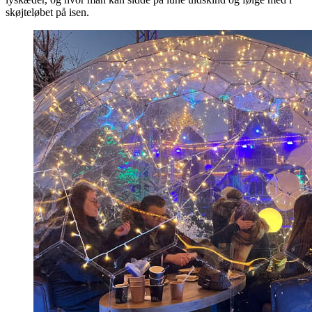
skøjteløbet på isen.