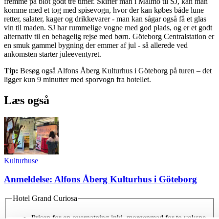
fremme på blot godt tre timer. Skifter man i Malmö til SJ, kan man
komme med et tog med spisevogn, hvor der kan købes både lune
retter, salater, kager og drikkevarer - man kan sågar også få et glas
vin til maden. SJ har rummelige vogne med god plads, og er et godt
alternativ til en behagelig rejse med børn. Göteborg Centralstation er
en smuk gammel bygning der emmer af jul - så allerede ved
ankomsten starter juleeventyret.
Tip:
Besøg også Alfons Åberg Kulturhus i Göteborg på turen – det
ligger kun 9 minutter med sporvogn fra hotellet.
Læs også
Kulturhuse
Anmeldelse: Alfons Åberg Kulturhus i Göteborg
Hotel Grand Curiosa
Prisen for en overnatning inkl. morgenmad for to voksne