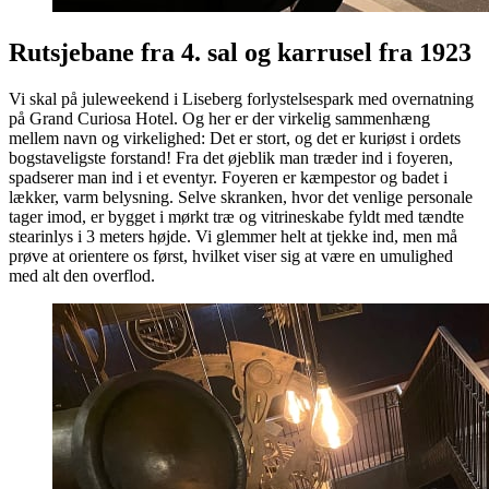
Rutsjebane fra 4. sal og karrusel fra 1923
Vi skal på juleweekend i Liseberg forlystelsespark med overnatning
på Grand Curiosa Hotel. Og her er der virkelig sammenhæng
mellem navn og virkelighed: Det er stort, og det er kuriøst i ordets
bogstaveligste forstand! Fra det øjeblik man træder ind i foyeren,
spadserer man ind i et eventyr. Foyeren er kæmpestor og badet i
lækker, varm belysning. Selve skranken, hvor det venlige personale
tager imod, er bygget i mørkt træ og vitrineskabe fyldt med tændte
stearinlys i 3 meters højde. Vi glemmer helt at tjekke ind, men må
prøve at orientere os først, hvilket viser sig at være en umulighed
med alt den overflod.