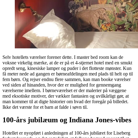
Selv hotellets værelser forener dette. I master bed room kan de
voksne virkelig mærke, at de er på et 4-stjernet hotel med en smukt
opredt seng, kinesiske lamper og puder i det flotteste mønster. Kun
få meter nede ad gangen er børneafdelingen med plads til helt op til
fem børn. Og rejser endnu flere sammen, kan man booke værelser
ved siden af hinanden, hvor der er mulighed for gennemgang
værelserne imellem. I børneværelset er der malerier på væggene
med eksotiske motiver, der vækker fantasien og uvilkårligt gør, at
man kommer til at digte historier om hvad der foregår på billedet.
Ikke det værste for et barn at falde i søvn til.
100-års jubilæum og Indiana Jones-vibes
Hotellet er nyopført i anledningen af 100-års jubilæet for Liseberg