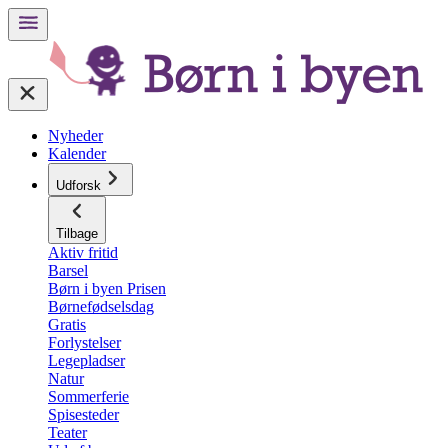
Nyheder
Kalender
Udforsk
Tilbage
Aktiv fritid
Barsel
Børn i byen Prisen
Børnefødselsdag
Gratis
Forlystelser
Legepladser
Natur
Sommerferie
Spisesteder
Teater