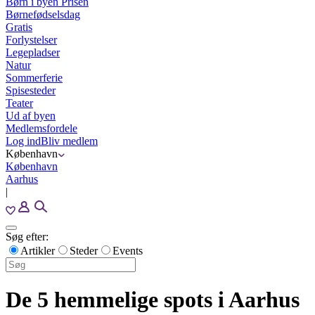
Børn i byen Prisen
Børnefødselsdag
Gratis
Forlystelser
Legepladser
Natur
Sommerferie
Spisesteder
Teater
Ud af byen
Medlemsfordele
Log ind
Bliv medlem
København
København
Aarhus
|
Søg efter:
Artikler
Steder
Events
De 5 hemmelige spots i Aarhus