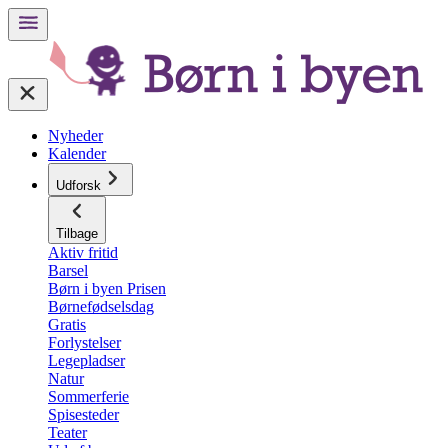
Nyheder
Kalender
Udforsk
Tilbage
Aktiv fritid
Barsel
Børn i byen Prisen
Børnefødselsdag
Gratis
Forlystelser
Legepladser
Natur
Sommerferie
Spisesteder
Teater