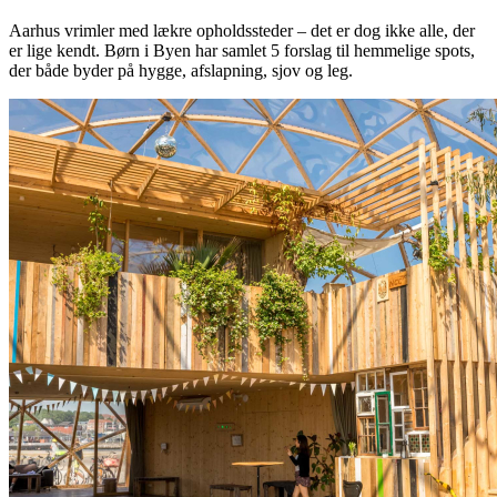
Aarhus vrimler med lækre opholdssteder – det er dog ikke alle, der
er lige kendt. Børn i Byen har samlet 5 forslag til hemmelige spots,
der både byder på hygge, afslapning, sjov og leg.