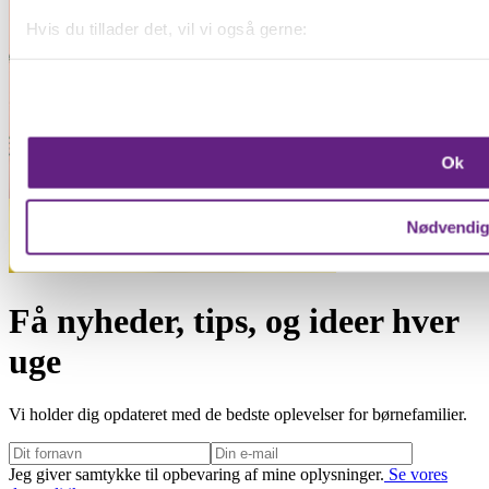
Hvis du tillader det, vil vi også gerne:
Indsamle præcise oplysninger om din placering, der k
Identificere din enhed baseret på en scanning af dens 
Dine valg anvendes på hele websitet.
Ok
Vi bruger cookies til at forbedre brugeroplevelsen på vores we
oplysninger om din brug af vores hjemmeside med vores par
Nødvendi
Få nyheder, tips, og ideer hver
uge
Vi holder dig opdateret med de bedste oplevelser for børnefamilier.
Jeg giver samtykke til opbevaring af mine oplysninger.
Se vores