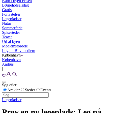
Børn i byen Prisen
Børnefødselsdag
Gratis
Forlystelser
Legepladser
Natur
Sommerferie
Spisesteder
Teater
Ud af byen
Medlemsfordele
Log ind
Bliv medlem
København
København
Aarhus
|
Søg efter:
Artikler
Steder
Events
Legepladser
Prøv en ny legeplads: Leg på