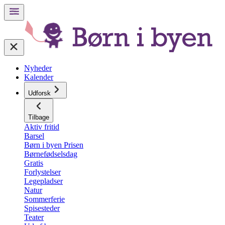
Nyheder
Kalender
Udforsk
Tilbage
Aktiv fritid
Barsel
Børn i byen Prisen
Børnefødselsdag
Gratis
Forlystelser
Legepladser
Natur
Sommerferie
Spisesteder
Teater