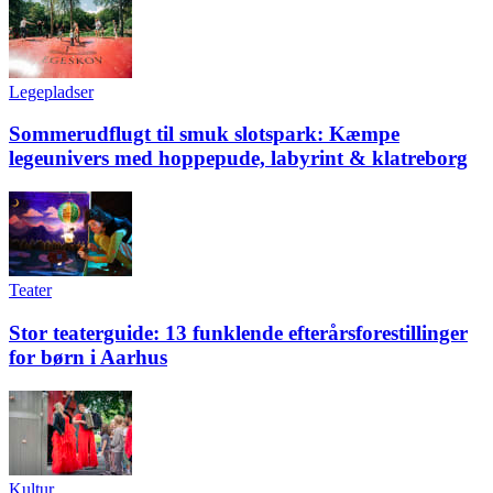
Legepladser
Sommerudflugt til smuk slotspark: Kæmpe
legeunivers med hoppepude, labyrint & klatreborg
Teater
Stor teaterguide: 13 funklende efterårsforestillinger
for børn i Aarhus
Kultur