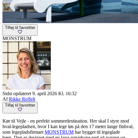
Tilføj til favoritter
MONSTRUM
Sidst opdateret 9. april 2026 Kl. 16:32
Af
Rikke Reffelt
Tilføj til favoritter
Kør til Vejle - en perfekt sommerdestination. Her skal I styre mod
hval-legepladsen, hvor I kan lege løs på den 17 meter lange finhval,
som legepladsfirmaet
MONSTRUM
har bygget til legeglade
børn. Den er designet med en lang rutsjebane ned ad ryggen og