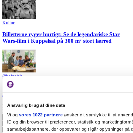
Kultur
Billetterne ryger hurtigt: Se de legendariske Star
Wars-film i Kuppelsal på 300 m² stort lærred
Økologisk
Vind 4 måltidskasser fra Aarstiderne - værdi op til
3.876 kr.
Ansvarlig brug af dine data
Nyhedsbrev
Få det bedste af byen direkte i din inbox
Vi og
vores 1022 partnere
ønsker dit samtykke til at anven
ID og din browser til præferencer, statistik og marketingformå
samarbejdspartnere, der opbevarer og tilgår oplysninger på d