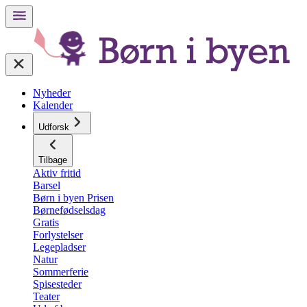
Nyheder
Kalender
Udforsk
Tilbage
Aktiv fritid
Barsel
Børn i byen Prisen
Børnefødselsdag
Gratis
Forlystelser
Legepladser
Natur
Sommerferie
Spisesteder
Teater