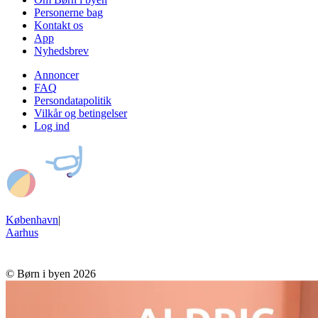
Personerne bag
Kontakt os
App
Nyhedsbrev
Annoncer
FAQ
Persondatapolitik
Vilkår og betingelser
Log ind
København
|
Aarhus
© Børn i byen 2026