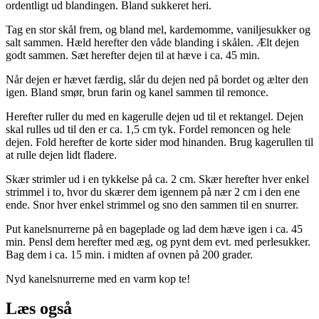
ordentligt ud blandingen. Bland sukkeret heri.
Tag en stor skål frem, og bland mel, kardemomme, vaniljesukker og
salt sammen. Hæld herefter den våde blanding i skålen. Ælt dejen
godt sammen. Sæt herefter dejen til at hæve i ca. 45 min.
Når dejen er hævet færdig, slår du dejen ned på bordet og ælter den
igen. Bland smør, brun farin og kanel sammen til remonce.
Herefter ruller du med en kagerulle dejen ud til et rektangel. Dejen
skal rulles ud til den er ca. 1,5 cm tyk. Fordel remoncen og hele
dejen. Fold herefter de korte sider mod hinanden. Brug kagerullen til
at rulle dejen lidt fladere.
Skær strimler ud i en tykkelse på ca. 2 cm. Skær herefter hver enkel
strimmel i to, hvor du skærer dem igennem på nær 2 cm i den ene
ende. Snor hver enkel strimmel og sno den sammen til en snurrer.
Put kanelsnurrerne på en bageplade og lad dem hæve igen i ca. 45
min. Pensl dem herefter med æg, og pynt dem evt. med perlesukker.
Bag dem i ca. 15 min. i midten af ovnen på 200 grader.
Nyd kanelsnurrerne med en varm kop te!
Læs også