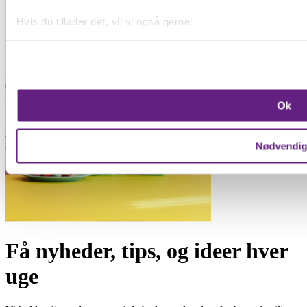
Hvis du tillader det, vil vi også gerne:
Indsamle præcise oplysninger om din placering, der k
Identificere din enhed baseret på en scanning af dens 
Dine valg anvendes på hele websitet.
Ok
Vi bruger cookies til at forbedre brugeroplevelsen på vores we
oplysninger om din brug af vores hjemmeside med vores par
Nødvendi
Få nyheder, tips, og ideer hver
uge