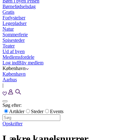
Børn i byen Prisen
Børnefødselsdag
Gratis
Forlystelser
Legepladser
Natur
Sommerferie
Spisesteder
Teater
Ud af byen
Medlemsfordele
Log ind
Bliv medlem
København
København
Aarhus
|
Søg efter:
Artikler
Steder
Events
Opskrifter
Lækre kanelsnurrer