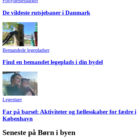
Forlystelsesparker
De vildeste rutsjebaner i Danmark
Bemandede legepladser
Find en bemandet legeplads i din bydel
Legestuer
Far på barsel: Aktiviteter og fællesskaber for fædre i
København
Seneste på Børn i byen