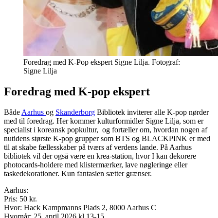
Foredrag med K-Pop ekspert Signe Lilja. Fotograf:
Signe Lilja
Foredrag med K-pop ekspert
Både
Aarhus
og
Skanderborg
Bibliotek inviterer alle K-pop nørder
med til foredrag. Her kommer kulturformidler Signe Lilja, som er
specialist i koreansk popkultur, og fortæller om, hvordan nogen af
nutidens største K-pop grupper som BTS og BLACKPINK er med
til at skabe fællesskaber på tværs af verdens lande. På Aarhus
bibliotek vil der også være en krea-station, hvor I kan dekorere
photocards-holdere med klistermærker, lave nøgleringe eller
taskedekorationer. Kun fantasien sætter grænser.
Aarhus:
Pris: 50 kr.
Hvor: Hack Kampmanns Plads 2, 8000 Aarhus C
Hvornår: 25. april 2026 kl 13-15