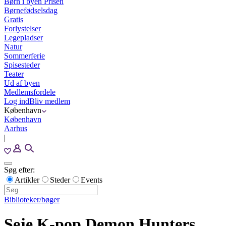
Børn i byen Prisen
Børnefødselsdag
Gratis
Forlystelser
Legepladser
Natur
Sommerferie
Spisesteder
Teater
Ud af byen
Medlemsfordele
Log ind
Bliv medlem
København
København
Aarhus
|
Søg efter:
Artikler
Steder
Events
Biblioteker/bøger
Seje K-pop Demon Hunters