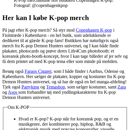
K-Pop merchandise hos butikken Copenhagen K-pop.
Fotograf: @copenhagenkpop
Her kan I købe K-pop merch
På jagt efter K-pop merch? Så styr mod
Copenhagen K-pop
i
Fiolstræde i København - en hel butik, som udelukkende er
dedikeret til at glæde K-pop fans! Butikken har naturligvis også
merch fra K-pop Demon Hunters universet, og I kan både finde
plakater, photocards og prøve deres Life4Cuts photobooth: et
koreansk photo-booth-koncept, hvor I kan tage billeder af jer selv og
få dem printet ud med K-pop tema eller som minde på mobilen.
Besøg også
Faraos Cigarer
, som I både finder i Aarhus, Odense og
København. Her sælger de plakater, kopper og kostumer fra K-pop
Demon Hunters universet, og så har de også en hel manga-afdeling!
Tjek også
Partyking
og
Temashop
, som sælger kostumer, samt
Zara
og
Asos
som forhandler tøj med yndlingskarakterne fra K-pop
Demon Hunters universet.
Om K-POP
Hvad er K-pop? K-pop står for koreansk pop, og er en
musikgenre, der kombinerer pop, hiphop, R&B og
elektronisk musik med præcise koreografier, visuelle