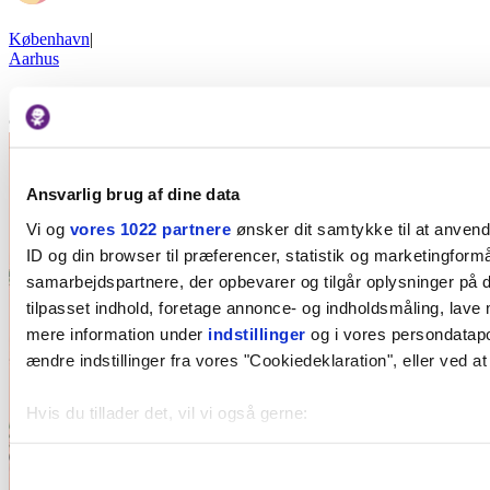
København
|
Aarhus
© Børn i byen 2026
Ansvarlig brug af dine data
Vi og
vores 1022 partnere
ønsker dit samtykke til at anven
ID og din browser til præferencer, statistik og marketingformå
samarbejdspartnere, der opbevarer og tilgår oplysninger på d
tilpasset indhold, foretage annonce- og indholdsmåling, lave
mere information under
indstillinger
og i vores persondatapol
ændre indstillinger fra vores "Cookiedeklaration", eller ved at
Hvis du tillader det, vil vi også gerne:
Indsamle præcise oplysninger om din placering, der k
Identificere din enhed baseret på en scanning af dens 