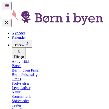
Nyheder
Kalender
Udforsk
Tilbage
Aktiv fritid
Barsel
Børn i byen Prisen
Børnefødselsdag
Gratis
Forlystelser
Legepladser
Natur
Sommerferie
Spisesteder
Teater