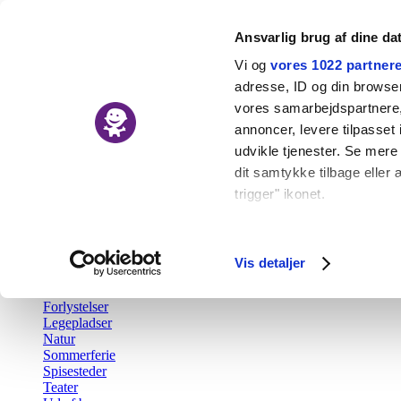
Ansvarlig brug af dine da
Vi og
vores 1022 partner
adresse, ID og din browser 
vores samarbejdspartnere, 
Nyheder
annoncer, levere tilpasse
Kalender
udvikle tjenester. Se mere
Udforsk
dit samtykke tilbage eller 
trigger" ikonet.
Tilbage
Aktiv fritid
Hvis du tillader det, vil vi
Barsel
Børn i byen Prisen
Indsamle præcise o
Vis detaljer
Børnefødselsdag
Identificere din en
Gratis
Forlystelser
Dine valg anvendes på hel
Legepladser
Natur
Vi bruger cookies til at fo
Sommerferie
Spisesteder
også oplysninger om din b
Teater