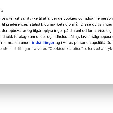
ta
e
ønsker dit samtykke til at anvende cookies og indsamle perso
til præferencer, statistik og marketingformål. Disse oplysninger 
der opbevarer og tilgår oplysninger på din enhed for at vise dig
t indhold, foretage annonce- og indholdsmåling, lave målgruppeu
 information under
indstillinger
og i vores persondatapolitik. Du 
ændre indstillinger fra vores "Cookiedeklaration", eller ved at try
 også gerne:
plysninger om din placering, der kan være nøjagtig inden for få
hed baseret på en scanning af dens unikke karakteristika (fingerpr
e websitet.
rbedre brugeroplevelsen på vores website og til at analysere vores 
rug af vores hjemmeside med vores partnere.