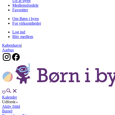
Ud af byen
Medlemsfordele
Favoritter
Om Børn i byen
For virksomheder
Log ind
Bliv medlem
København
|
Aarhus
Kalender
Udforsk
Aktiv fritid
Barsel