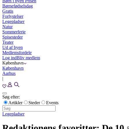
Børn i byen Prisen
Børnefødselsdag
Gratis
Forlystelser
Legepladser
Natur
Sommerferie
Spisesteder
Teater
Ud af byen
Medlemsfordele
Log ind
Bliv medlem
København
København
Aarhus
|
Søg efter:
Artikler
Steder
Events
Legepladser
Redaktionens favoritter: De 10 a