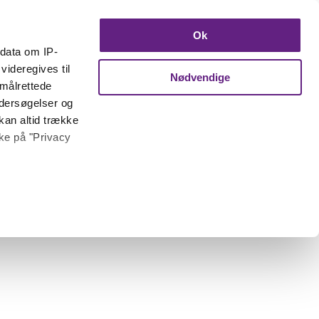
Ok
ndata om IP-
videregives til
Nødvendige
 målrettede
ndersøgelser og
kan altid trække
kke på "Privacy
 meter
inting)
trafik. Vi deler