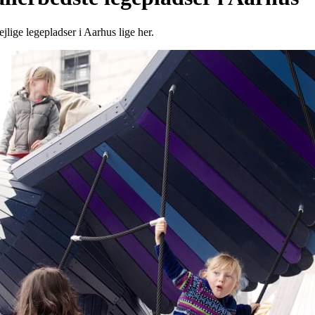
jlige legepladser i Aarhus lige her.