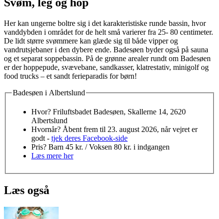
Svøm, leg og hop
Her kan ungerne boltre sig i det karakteristiske runde bassin, hvor
vanddybden i området for de helt små varierer fra 25- 80 centimeter.
De lidt større svømmere kan glæde sig til både vipper og
vandrutsjebaner i den dybere ende. Badesøen byder også på sauna
og et separat soppebassin. På de grønne arealer rundt om Badesøen
er der hoppepude, svævebane, sandkasser, klatrestativ, minigolf og
food trucks – et sandt ferieparadis for børn!
Badesøen i Albertslund
Hvor? Friluftsbadet Badesøen, Skallerne 14, 2620
Albertslund
Hvornår? Åbent frem til 23. august 2026, når vejret er
godt -
tjek deres Facebook-side
Pris? Barn 45 kr. / Voksen 80 kr. i indgangen
Læs mere her
Læs også