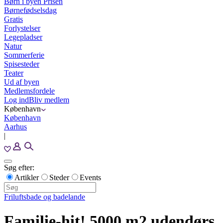
Børn i byen Prisen
Børnefødselsdag
Gratis
Forlystelser
Legepladser
Natur
Sommerferie
Spisesteder
Teater
Ud af byen
Medlemsfordele
Log ind
Bliv medlem
København
København
Aarhus
|
Søg efter:
Artikler
Steder
Events
Friluftsbade og badelande
Familie-hit! 5000 m2 udendørs