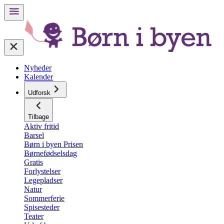
Nyheder
Kalender
Udforsk
Tilbage
Aktiv fritid
Barsel
Børn i byen Prisen
Børnefødselsdag
Gratis
Forlystelser
Legepladser
Natur
Sommerferie
Spisesteder
Teater