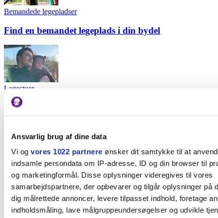
Bemandede legepladser
Find en bemandet legeplads i din bydel
Legestuer
Far på barsel: Aktiviteter og fællesskaber for fædre i
København
Ansvarlig brug af dine data
Seneste på Børn i byen
Vi og
vores 1022 partnere
ønsker dit samtykke til at anven
indsamle persondata om IP-adresse, ID og din browser til præ
og marketingformål. Disse oplysninger videregives til vores
samarbejdspartnere, der opbevarer og tilgår oplysninger på d
dig målrettede annoncer, levere tilpasset indhold, foretage a
Annonce
indholdsmåling, lave målgruppeundersøgelser og udvikle tje