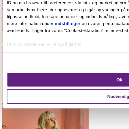
ID og din browser til præferencer, statistik og marketingformå
samarbejdspartnere, der opbevarer og tilgår oplysninger på d
tilpasset indhold, foretage annonce- og indholdsmåling, lave
mere information under
indstillinger
og i vores persondatapol
ændre indstillinger fra vores "Cookiedeklaration", eller ved at
Hvis du tillader det, vil vi også gerne:
Indsamle præcise oplysninger om din placering, der k
Identificere din enhed baseret på en scanning af dens 
Dine valg anvendes på hele websitet.
Ok
Vi bruger cookies til at forbedre brugeroplevelsen på vores we
oplysninger om din brug af vores hjemmeside med vores par
Nødvendi