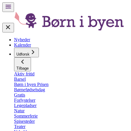
Nyheder
Kalender
Udforsk
Tilbage
Aktiv fritid
Barsel
Børn i byen Prisen
Børnefødselsdag
Gratis
Forlystelser
Legepladser
Natur
Sommerferie
Spisesteder
Teater