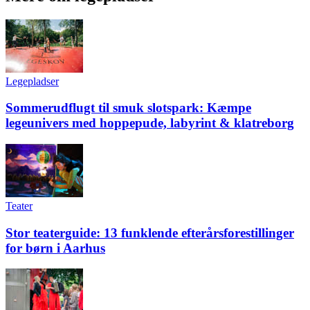
Legepladser
Sommerudflugt til smuk slotspark: Kæmpe
legeunivers med hoppepude, labyrint & klatreborg
Teater
Stor teaterguide: 13 funklende efterårsforestillinger
for børn i Aarhus