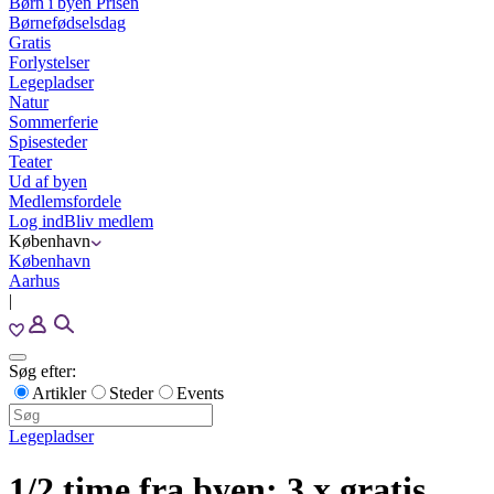
Børn i byen Prisen
Børnefødselsdag
Gratis
Forlystelser
Legepladser
Natur
Sommerferie
Spisesteder
Teater
Ud af byen
Medlemsfordele
Log ind
Bliv medlem
København
København
Aarhus
|
Søg efter:
Artikler
Steder
Events
Legepladser
1/2 time fra byen: 3 x gratis