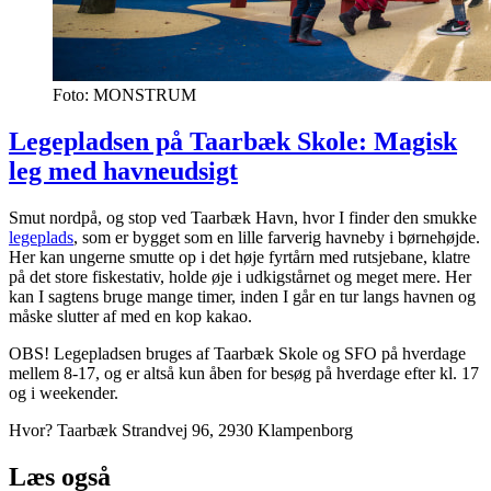
Foto: MONSTRUM
Legepladsen på Taarbæk Skole: Magisk
leg med havneudsigt
Smut nordpå, og stop ved Taarbæk Havn, hvor I finder den smukke
legeplads
, som er bygget som en lille farverig havneby i børnehøjde.
Her kan ungerne smutte op i det høje fyrtårn med rutsjebane, klatre
på det store fiskestativ, holde øje i udkigstårnet og meget mere. Her
kan I sagtens bruge mange timer, inden I går en tur langs havnen og
måske slutter af med en kop kakao.
OBS! Legepladsen bruges af Taarbæk Skole og SFO på hverdage
mellem 8-17, og er altså kun åben for besøg på hverdage efter kl. 17
og i weekender.
Hvor? Taarbæk Strandvej 96, 2930 Klampenborg
Læs også