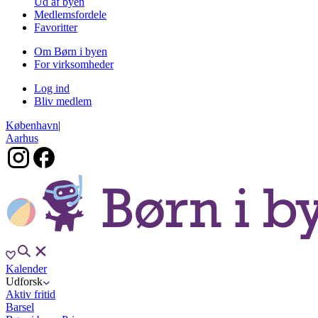
Ud af byen
Medlemsfordele
Favoritter
Om Børn i byen
For virksomheder
Log ind
Bliv medlem
København
|
Aarhus
Kalender
Udforsk
Aktiv fritid
Barsel