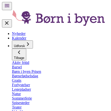
Nyheder
Kalender
Udforsk
Tilbage
Aktiv fritid
Barsel
Børn i byen Prisen
Børnefødselsdag
Gratis
Forlystelser
Legepladser
Natur
Sommerferie
Spisesteder
Teater