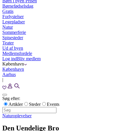
Børn i byen Prisen
Børnefødselsdag
Gratis
Forlystelser
Legepladser
Natur
Sommerferie
Spisesteder
Teater
Ud af byen
Medlemsfordele
Log ind
Bliv medlem
København
København
Aarhus
|
Søg efter:
Artikler
Steder
Events
Naturoplevelser
Den Uendelige Bro