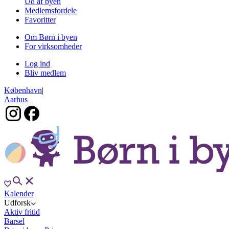
Ud af byen
Medlemsfordele
Favoritter
Om Børn i byen
For virksomheder
Log ind
Bliv medlem
København
|
Aarhus
Kalender
Udforsk
Aktiv fritid
Barsel