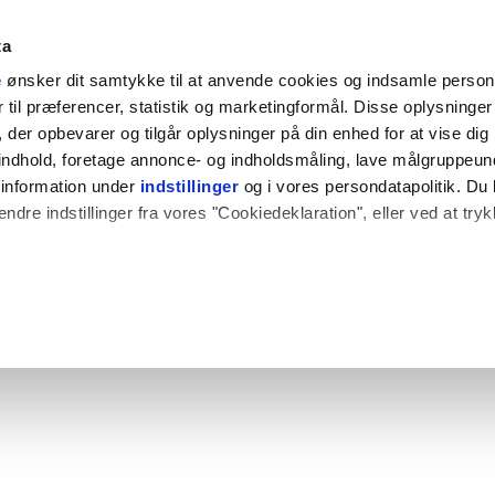
ta
e
ønsker dit samtykke til at anvende cookies og indsamle perso
til præferencer, statistik og marketingformål. Disse oplysninger 
der opbevarer og tilgår oplysninger på din enhed for at vise dig
t indhold, foretage annonce- og indholdsmåling, lave målgruppeu
 information under
indstillinger
og i vores persondatapolitik. Du 
ændre indstillinger fra vores "Cookiedeklaration", eller ved at try
 også gerne:
plysninger om din placering, der kan være nøjagtig inden for få
hed baseret på en scanning af dens unikke karakteristika (fingerpr
e websitet.
rbedre brugeroplevelsen på vores website og til at analysere vores 
rug af vores hjemmeside med vores partnere.