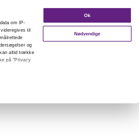
Ok
ndata om IP-
videregives til
Nødvendige
 målrettede
ndersøgelser og
kan altid trække
kke på "Privacy
 meter
inting)
trafik. Vi deler