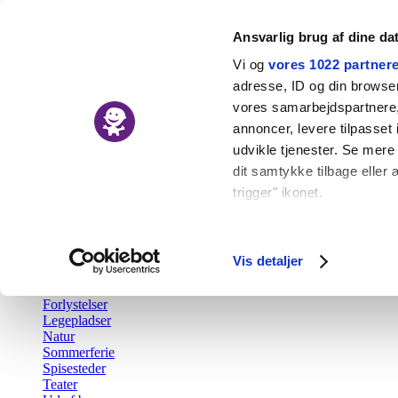
Ansvarlig brug af dine da
Vi og
vores 1022 partner
adresse, ID og din browser 
vores samarbejdspartnere, 
Nyheder
annoncer, levere tilpasse
Kalender
udvikle tjenester. Se mere
Udforsk
dit samtykke tilbage eller 
trigger" ikonet.
Tilbage
Aktiv fritid
Hvis du tillader det, vil vi
Barsel
Børn i byen Prisen
Indsamle præcise o
Vis detaljer
Børnefødselsdag
Identificere din en
Gratis
Forlystelser
Dine valg anvendes på hel
Legepladser
Natur
Vi bruger cookies til at fo
Sommerferie
Spisesteder
også oplysninger om din b
Teater