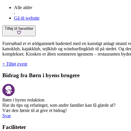
Alle aldre
Gå til website
Tilføj til favoritter
Furesøbad er et ældgammelt badested med en kunstigt anlagt strand v
kanoklub, kajakklub, sejlklub og windsurfingklub til på stedet. Og de
komplekset. Kiosken er åben sommeren igennem – restauranten byder gæst
+ Tilføj event
Bidrag fra Børn i byens brugere
Børn i byens redaktion
Har du tips og erfaringer, som andre familier kan få glæde af?
Vær den første til at give et bidrag!
Svar
Faciliteter