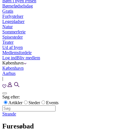
Børn i byen Prisen
Børnefødselsdag
Gratis
Forlystelser
Legepladser
Natur
Sommerferie
Spisesteder
Teater
Ud af byen
Medlemsfordele
Log ind
Bliv medlem
København
København
Aarhus
|
Søg efter:
Artikler
Steder
Events
Strande
Furesøbad