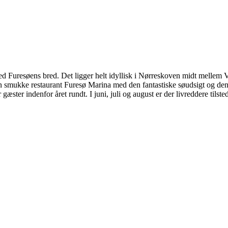
ed Furesøens bred. Det ligger helt idyllisk i Nørreskoven midt mellem
n smukke restaurant Furesø Marina med den fantastiske søudsigt og den t
er indenfor året rundt. I juni, juli og august er der livreddere tilsted