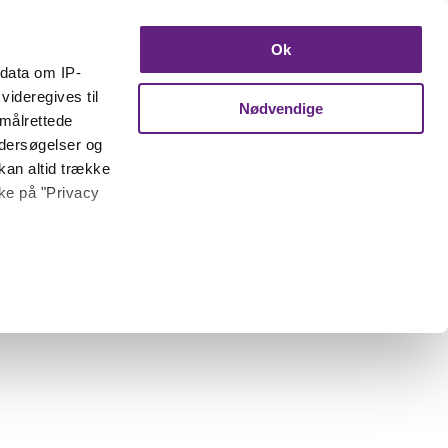
Ok
ndata om IP-
videregives til
Nødvendige
 målrettede
ndersøgelser og
kan altid trække
kke på "Privacy
 meter
inting)
trafik. Vi deler