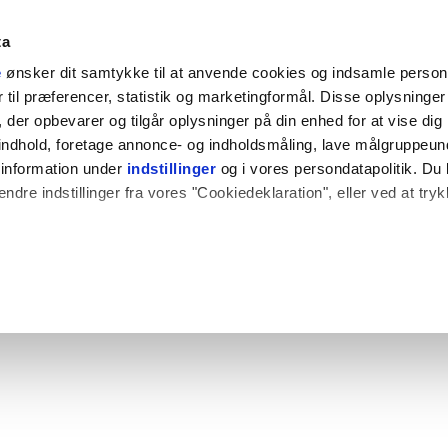
ta
e
ønsker dit samtykke til at anvende cookies og indsamle perso
til præferencer, statistik og marketingformål. Disse oplysninger 
der opbevarer og tilgår oplysninger på din enhed for at vise dig
t indhold, foretage annonce- og indholdsmåling, lave målgruppeu
 information under
indstillinger
og i vores persondatapolitik. Du 
ændre indstillinger fra vores "Cookiedeklaration", eller ved at try
 også gerne:
plysninger om din placering, der kan være nøjagtig inden for få
hed baseret på en scanning af dens unikke karakteristika (fingerpr
e websitet.
rbedre brugeroplevelsen på vores website og til at analysere vores 
rug af vores hjemmeside med vores partnere.