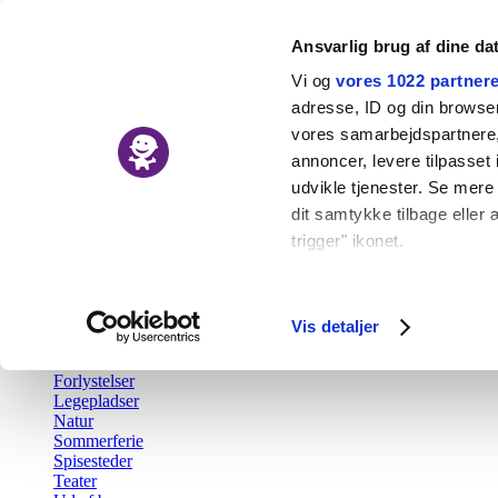
Ansvarlig brug af dine da
Vi og
vores 1022 partner
adresse, ID og din browser 
vores samarbejdspartnere, 
Nyheder
annoncer, levere tilpasse
Kalender
udvikle tjenester. Se mere
Udforsk
dit samtykke tilbage eller 
trigger" ikonet.
Tilbage
Aktiv fritid
Hvis du tillader det, vil vi
Barsel
Børn i byen Prisen
Indsamle præcise o
Vis detaljer
Børnefødselsdag
Identificere din en
Gratis
Forlystelser
Dine valg anvendes på hel
Legepladser
Natur
Vi bruger cookies til at fo
Sommerferie
Spisesteder
også oplysninger om din b
Teater