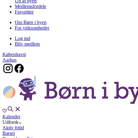
Ud af byen
Medlemsfordele
Favoritter
Om Børn i byen
For virksomheder
Log ind
Bliv medlem
København
|
Aarhus
Kalender
Udforsk
Aktiv fritid
Barsel