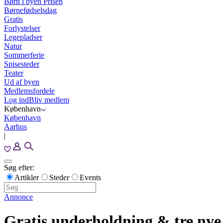
Børn i byen Prisen
Børnefødselsdag
Gratis
Forlystelser
Legepladser
Natur
Sommerferie
Spisesteder
Teater
Ud af byen
Medlemsfordele
Log ind
Bliv medlem
København
København
Aarhus
|
Søg efter:
Artikler
Steder
Events
Annonce
Gratis underholdning & tre nye 