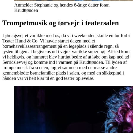
Anmelder Stephanie og hendes 6-årige datter foran
Krudttønden
Trompetmusik og tørvejr i teatersalen
Lørdagsvejret var ikke med os, da vi i weekenden skulle en tur forbi
Teater Hund & Co. Vi havde startet dagen med et
børnehaveklassearrangement på en legeplads i silende regn, så
lysten til igen at begive os ud i vejret var ikke super høj. Afsted kom
vi heldigvis, og humøret blev hurtigt bedre af at løbe om kap ned ad
Serridslevvej og komme ind i varmen på Krudttønden. Til lyden af
trompetmusik fra scenen, tog vi sammen med en masse andre
gennemblødte børnefamilier plads i salen, og med en slikkepind i
hånden var vi helt klar til en god teater-oplevelse.