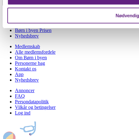
Tilmeld
oplysninger om din brug af vores hjemmeside med vores par
Forside
Nødvendi
Kalender
Udforsk
Børn i byen Prisen
Nyhedsbrev
Medlemskab
Alle medlemsfordele
Om Børn i byen
Personerne bag
Kontakt os
App
Nyhedsbrev
Annoncer
FAQ
Persondatapolitik
Vilkår og betingelser
Log ind