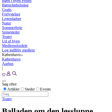
Børn i byen Prisen
Børnefødselsdag
Gratis
Forlystelser
Legepladser
Natur
Sommerferie
Spisesteder
Teater
Ud af byen
Medlemsfordele
Log ind
Bliv medlem
København
København
Aarhus
|
Søg efter:
Artikler
Steder
Events
Teater
Balladen om den løsslupne