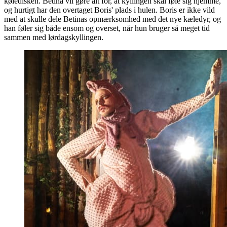
køledisken. Betina vil gøre alt for, at kyllingen skal føle sig hjemme,
og hurtigt har den overtaget Boris' plads i hulen. Boris er ikke vild
med at skulle dele Betinas opmærksomhed med det nye kæledyr, og
han føler sig både ensom og overset, når hun bruger så meget tid
sammen med lørdagskyllingen.