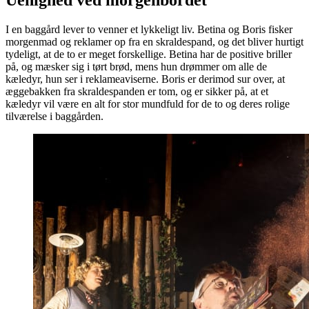
Uenighed ved morgenbordet
I en baggård lever to venner et lykkeligt liv. Betina og Boris fisker
morgenmad og reklamer op fra en skraldespand, og det bliver hurtigt
tydeligt, at de to er meget forskellige. Betina har de positive briller
på, og mæsker sig i tørt brød, mens hun drømmer om alle de
kæledyr, hun ser i reklameaviserne. Boris er derimod sur over, at
æggebakken fra skraldespanden er tom, og er sikker på, at et
kæledyr vil være en alt for stor mundfuld for de to og deres rolige
tilværelse i baggården.