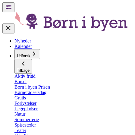
Nyheder
Kalender
Udforsk
Tilbage
Aktiv fritid
Barsel
Børn i byen Prisen
Børnefødselsdag
Gratis
Forlystelser
Legepladser
Natur
Sommerferie
Spisesteder
Teater