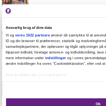
Forlystelser
Nyhed: På denne dato åbner Tivoli 2.000 m2 stort
Japansk inspireret univers med to nye forlystelser
Ansvarlig brug af dine data
Vi og
vores 1022 partnere
ønsker dit samtykke til at anven
ID og din browser til præferencer, statistik og marketingformå
samarbejdspartnere, der opbevarer og tilgår oplysninger på d
tilpasset indhold, foretage annonce- og indholdsmåling, lave
Teater
mere information under
indstillinger
og i vores persondatapol
Stor teaterguide: 13 funklende efterårsforestillinger
ændre indstillinger fra vores "Cookiedeklaration", eller ved at
for børn i Aarhus
Hvis du tillader det, vil vi også gerne:
Nyhedsbrev
Få det bedste af byen direkte i din inbox
Indsamle præcise oplysninger om din placering, der k
Identificere din enhed baseret på en scanning af dens 
Dine valg anvendes på hele websitet.
Jeg giver mit samtykke til opbevaring af mine oplysninger.
Se
datapolitik.
Ok
Vi bruger cookies til at forbedre brugeroplevelsen på vores we