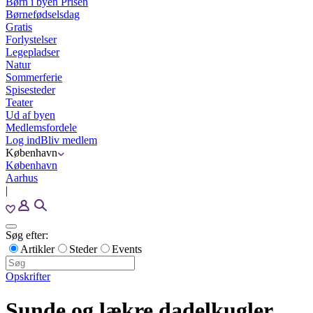
Børn i byen Prisen
Børnefødselsdag
Gratis
Forlystelser
Legepladser
Natur
Sommerferie
Spisesteder
Teater
Ud af byen
Medlemsfordele
Log ind
Bliv medlem
København
København
Aarhus
|
Søg efter:
Artikler
Steder
Events
Opskrifter
Sunde og lækre dadelkugler