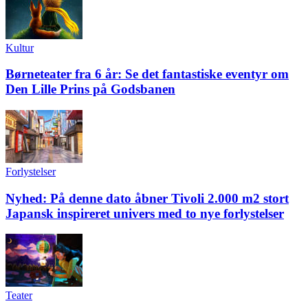
Kultur
Børneteater fra 6 år: Se det fantastiske eventyr om
Den Lille Prins på Godsbanen
Forlystelser
Nyhed: På denne dato åbner Tivoli 2.000 m2 stort
Japansk inspireret univers med to nye forlystelser
Teater