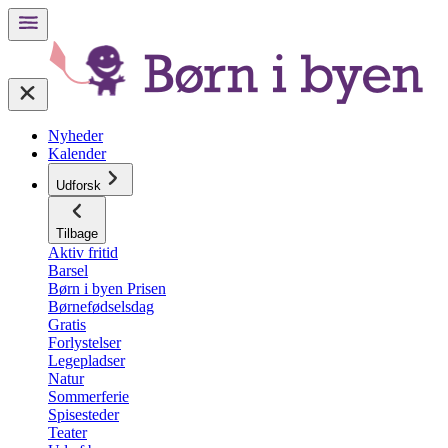
Nyheder
Kalender
Udforsk
Tilbage
Aktiv fritid
Barsel
Børn i byen Prisen
Børnefødselsdag
Gratis
Forlystelser
Legepladser
Natur
Sommerferie
Spisesteder
Teater