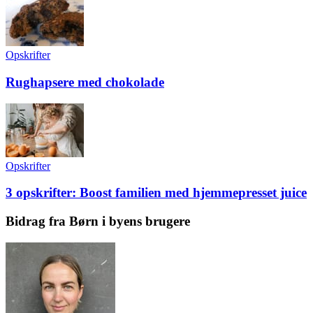
Opskrifter
Rughapsere med chokolade
Opskrifter
3 opskrifter: Boost familien med hjemmepresset juice
Bidrag fra Børn i byens brugere