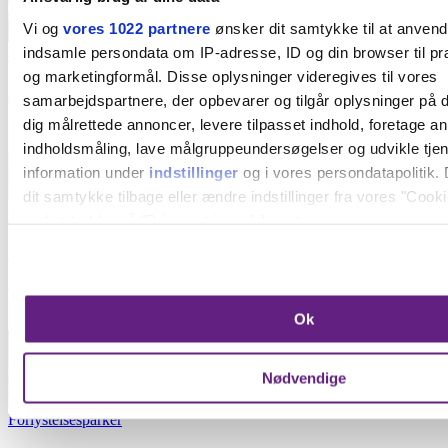
Vi og
vores 1022 partnere
ønsker dit samtykke til at anven
indsamle persondata om IP-adresse, ID og din browser til præ
Opskrifter
og marketingformål. Disse oplysninger videregives til vores
Nu blomstrer hylden: Lav din egen saft
samarbejdspartnere, der opbevarer og tilgår oplysninger på d
dig målrettede annoncer, levere tilpasset indhold, foretage a
indholdsmåling, lave målgruppeundersøgelser og udvikle tje
information under
indstillinger
og i vores persondatapolitik. 
dit samtykke tilbage eller ændre indstillinger fra vores "Cooki
Opskrifter
ved at trykke på "Privacy trigger" ikonet.
Opskrift: De bedste cookies
Hvis du tillader det, vil vi også gerne:
Børn i byen anbefaler
Indsamle præcise oplysninger om din placering, der 
Ok
inden for få meter
Identificere din enhed baseret på en scanning af dens
karakteristika (fingerprinting)
Nødvendige
Dine valg anvendes på hele websitet.
Forlystelsesparker
Vi bruger cookies til at forbedre brugeroplevelsen på vores we