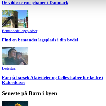
De vildeste rutsjebaner i Danmark
analysere vores trafik. Vi deler også oplysninger om din brug
hjemmeside med vores partnere.
Bemandede legepladser
Find en bemandet legeplads i din bydel
Legestuer
Far på barsel: Aktiviteter og fællesskaber for fædre i
København
Seneste på Børn i byen