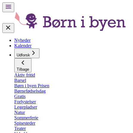
Nyheder
Kalender
Udforsk
Tilbage
Aktiv fritid
Barsel
Børn i byen Prisen
Børnefødselsdag
Gratis
Forlystelser
Legepladser
Natur
Sommerferie
Spisesteder
Teater