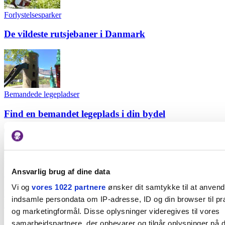
Forlystelsesparker
De vildeste rutsjebaner i Danmark
Bemandede legepladser
Find en bemandet legeplads i din bydel
Ansvarlig brug af dine data
Legestuer
Vi og
vores 1022 partnere
ønsker dit samtykke til at anven
Far på barsel: Aktiviteter og fællesskaber for fædre i
indsamle persondata om IP-adresse, ID og din browser til præ
København
og marketingformål. Disse oplysninger videregives til vores
samarbejdspartnere, der opbevarer og tilgår oplysninger på d