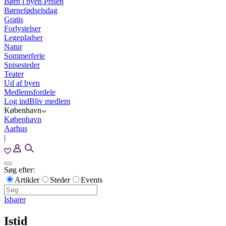
Børn i byen Prisen
Børnefødselsdag
Gratis
Forlystelser
Legepladser
Natur
Sommerferie
Spisesteder
Teater
Ud af byen
Medlemsfordele
Log ind
Bliv medlem
København
København
Aarhus
|
Søg efter:
Artikler
Steder
Events
Isbarer
Istid