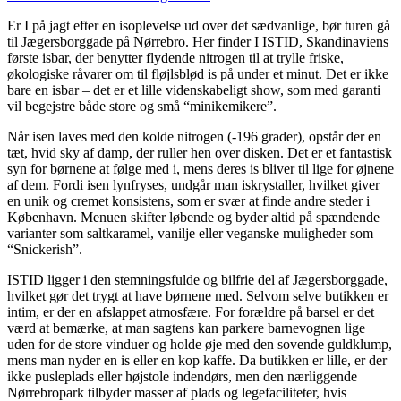
Er I på jagt efter en isoplevelse ud over det sædvanlige, bør turen gå
til Jægersborggade på Nørrebro. Her finder I
ISTID
, Skandinaviens
første isbar, der benytter flydende nitrogen til at trylle friske,
økologiske råvarer om til fløjlsblød is på under et minut. Det er ikke
bare en isbar – det er et lille videnskabeligt show, som med garanti
vil begejstre både store og små “minikemikere”.
Når isen laves med den kolde nitrogen (-196 grader), opstår der en
tæt, hvid sky af damp, der ruller hen over disken. Det er et fantastisk
syn for børnene at følge med i, mens deres is bliver til lige for øjnene
af dem. Fordi isen lynfryses, undgår man iskrystaller, hvilket giver
en unik og cremet konsistens, som er svær at finde andre steder i
København. Menuen skifter løbende og byder altid på spændende
varianter som saltkaramel, vanilje eller veganske muligheder som
“Snickerish”.
ISTID
ligger i den stemningsfulde og bilfrie del af Jægersborggade,
hvilket gør det trygt at have børnene med. Selvom selve butikken er
intim, er der en afslappet atmosfære. For forældre på barsel er det
værd at bemærke, at man sagtens kan parkere barnevognen lige
uden for de store vinduer og holde øje med den sovende guldklump,
mens man nyder en is eller en kop kaffe. Da butikken er lille, er der
ikke pusleplads eller højstole indendørs, men den nærliggende
Nørrebropark tilbyder masser af plads og legefaciliteter, hvis