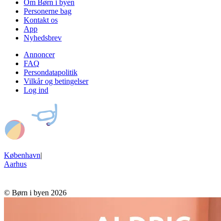
Om Børn i byen
Personerne bag
Kontakt os
App
Nyhedsbrev
Annoncer
FAQ
Persondatapolitik
Vilkår og betingelser
Log ind
København
|
Aarhus
© Børn i byen 2026