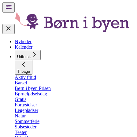
Nyheder
Kalender
Udforsk
Tilbage
Aktiv fritid
Barsel
Børn i byen Prisen
Børnefødselsdag
Gratis
Forlystelser
Legepladser
Natur
Sommerferie
Spisesteder
Teater