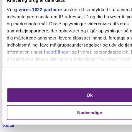
Ansvarlig brug af dine data
Vi og
vores 1022 partnere
ønsker dit samtykke til at anven
indsamle persondata om IP-adresse, ID og din browser til præ
Sommerferie
og marketingformål. Disse oplysninger videregives til vores
Sommerferie 2026: Det kan I lave med børnene i
samarbejdspartnere, der opbevarer og tilgår oplysninger på d
København og omegn
dig målrettede annoncer, levere tilpasset indhold, foretage a
indholdsmåling, lave målgruppeundersøgelser og udvikle tje
information under
indstillinger
og i vores persondatapolitik. 
dit samtykke tilbage eller ændre indstillinger fra vores "Cooki
ved at trykke på "Privacy trigger" ikonet.
Annonce
Hvis du tillader det, vil vi også gerne:
Verdenskendt LEGO®-udstilling er åbnet på
Indsamle præcise oplysninger om din placering, der 
Refshaleøen
Ok
inden for få meter
Identificere din enhed baseret på en scanning af dens
karakteristika (fingerprinting)
Nødvendige
Dine valg anvendes på hele websitet.
Kultur
Vi bruger cookies til at forbedre brugeroplevelsen på vores we