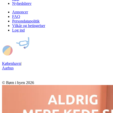
Nyhedsbrev
Annoncer
FAQ
Persondatapolitik
Vilkår og betingelser
Log ind
København
|
Aarhus
© Børn i byen 2026