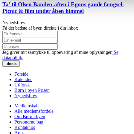
Ta' til Olsen Banden-aften i Egons gamle fængsel:
analysere vores trafik. Vi deler også oplysninger om din brug
Picnic & film under åben himmel
hjemmeside med vores partnere.
Nyhedsbrev
Få det bedste af byen direkte i din inbox
Jeg giver mit samtykke til opbevaring af mine oplysninger.
Se
datapolitik.
Tilmeld
Forside
Kalender
Udforsk
Børn i byen Prisen
Nyhedsbrev
Medlemskab
Alle medlemsfordele
Om Børn i byen
Personerne bag
Kontakt os
App