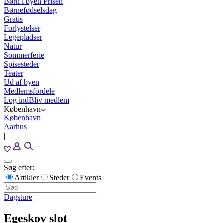
Børn i byen Prisen
Børnefødselsdag
Gratis
Forlystelser
Legepladser
Natur
Sommerferie
Spisesteder
Teater
Ud af byen
Medlemsfordele
Log ind
Bliv medlem
København
København
Aarhus
|
Søg efter:
Artikler
Steder
Events
Dagsture
Egeskov slot