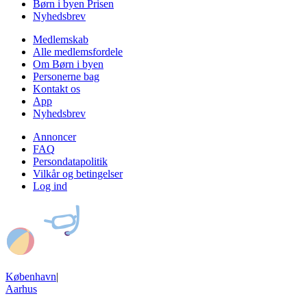
Børn i byen Prisen
Nyhedsbrev
Medlemskab
Alle medlemsfordele
Om Børn i byen
Personerne bag
Kontakt os
App
Nyhedsbrev
Annoncer
FAQ
Persondatapolitik
Vilkår og betingelser
Log ind
København
|
Aarhus