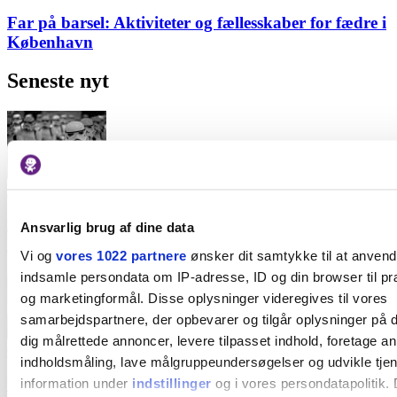
Far på barsel: Aktiviteter og fællesskaber for fædre i
København
Seneste nyt
Kultur
Billetterne ryger hurtigt: Se de legendariske Star
Ansvarlig brug af dine data
Wars-film i Kuppelsal på 300 m² stort lærred
Vi og
vores 1022 partnere
ønsker dit samtykke til at anven
indsamle persondata om IP-adresse, ID og din browser til præ
og marketingformål. Disse oplysninger videregives til vores
samarbejdspartnere, der opbevarer og tilgår oplysninger på d
dig målrettede annoncer, levere tilpasset indhold, foretage a
Økologisk
indholdsmåling, lave målgruppeundersøgelser og udvikle tje
information under
indstillinger
og i vores persondatapolitik. 
Vind 4 måltidskasser fra Aarstiderne - værdi op til