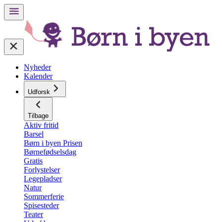
Nyheder
Kalender
Udforsk
Tilbage
Aktiv fritid
Barsel
Børn i byen Prisen
Børnefødselsdag
Gratis
Forlystelser
Legepladser
Natur
Sommerferie
Spisesteder
Teater