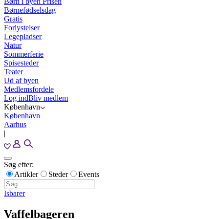
Børn i byen Prisen
Børnefødselsdag
Gratis
Forlystelser
Legepladser
Natur
Sommerferie
Spisesteder
Teater
Ud af byen
Medlemsfordele
Log ind
Bliv medlem
København
København
Aarhus
|
Søg efter:
Artikler
Steder
Events
Isbarer
Vaffelbageren