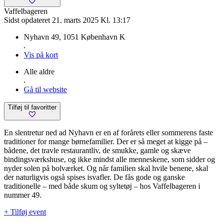
Vaffelbageren
Sidst opdateret 21. marts 2025 Kl. 13:17
Nyhavn 49, 1051 København K
Vis på kort
Alle aldre
Gå til website
Tilføj til favoritter
En slentretur ned ad Nyhavn er en af forårets eller sommerens faste
traditioner for mange børnefamilier. Der er så meget at kigge på –
bådene, det travle restaurantliv, de smukke, gamle og skæve
bindingsværkshuse, og ikke mindst alle menneskene, som sidder og
nyder solen på bolværket. Og når familien skal hvile benene, skal
der naturligvis også spises isvafler. De fås gode og ganske
traditionelle – med både skum og syltetøj – hos Vaffelbageren i
nummer 49.
+ Tilføj event