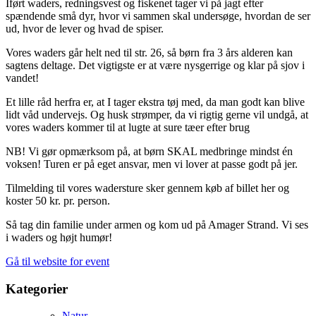
Iført waders, redningsvest og fiskenet tager vi på jagt efter
spændende små dyr, hvor vi sammen skal undersøge, hvordan de ser
ud, hvor de lever og hvad de spiser.
Vores waders går helt ned til str. 26, så børn fra 3 års alderen kan
sagtens deltage. Det vigtigste er at være nysgerrige og klar på sjov i
vandet!
Et lille råd herfra er, at I tager ekstra tøj med, da man godt kan blive
lidt våd undervejs. Og husk strømper, da vi rigtig gerne vil undgå, at
vores waders kommer til at lugte at sure tæer efter brug
NB! Vi gør opmærksom på, at børn
SKAL
medbringe mindst én
voksen! Turen er på eget ansvar, men vi lover at passe godt på jer.
Tilmelding til vores wadersture sker gennem køb af billet her og
koster 50 kr. pr. person.
Så tag din familie under armen og kom ud på Amager Strand. Vi ses
i waders og højt humør!
Gå til website for event
Kategorier
Natur