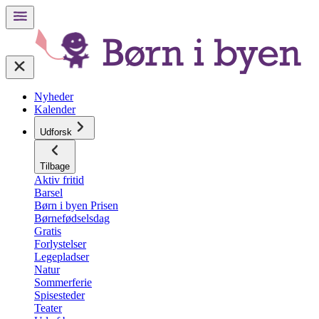
Nyheder
Kalender
Udforsk
Tilbage
Aktiv fritid
Barsel
Børn i byen Prisen
Børnefødselsdag
Gratis
Forlystelser
Legepladser
Natur
Sommerferie
Spisesteder
Teater