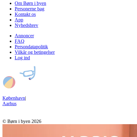
Om Børn i byen
Personerne bag
Kontakt os
App
Nyhedsbrev
Annoncer
FAQ
Persondatapolitik
Vilkår og betingelser
Log ind
København
|
Aarhus
© Børn i byen 2026