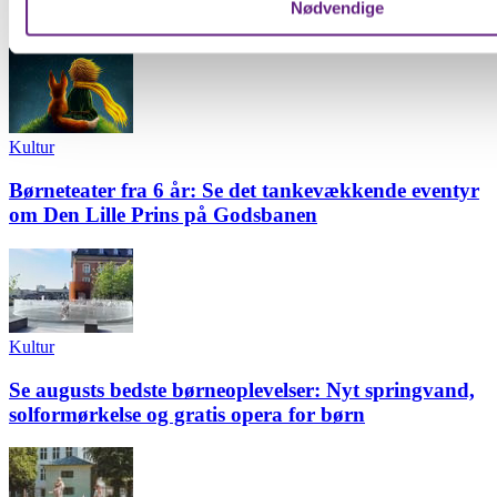
Seneste nyt
Nødvendige
Dine valg anvendes på hele websitet.
Vi bruger cookies til at forbedre brugeroplevelsen på vores we
analysere vores trafik. Vi deler også oplysninger om din brug
hjemmeside med vores partnere.
Kultur
Børneteater fra 6 år: Se det tankevækkende eventyr
om Den Lille Prins på Godsbanen
Kultur
Se augusts bedste børneoplevelser: Nyt springvand,
solformørkelse og gratis opera for børn