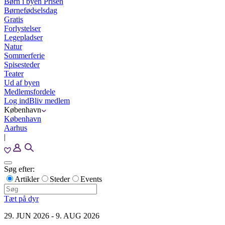
Børn i byen Prisen
Børnefødselsdag
Gratis
Forlystelser
Legepladser
Natur
Sommerferie
Spisesteder
Teater
Ud af byen
Medlemsfordele
Log ind
Bliv medlem
København
København
Aarhus
|
Søg efter:
Artikler
Steder
Events
Tæt på dyr
29. JUN 2026 - 9. AUG 2026