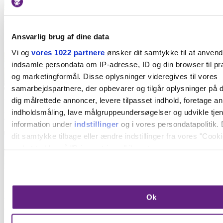
Forlystelsesparker
De vildeste rutsjebaner i Danmark
Ansvarlig brug af dine data
Vi og
vores 1022 partnere
ønsker dit samtykke til at anven
indsamle persondata om IP-adresse, ID og din browser til præ
og marketingformål. Disse oplysninger videregives til vores
samarbejdspartnere, der opbevarer og tilgår oplysninger på d
Bemandede legepladser
dig målrettede annoncer, levere tilpasset indhold, foretage a
indholdsmåling, lave målgruppeundersøgelser og udvikle tje
Find en bemandet legeplads i din bydel
information under
indstillinger
og i vores persondatapolitik. 
dit samtykke tilbage eller ændre indstillinger fra vores "Cooki
ved at trykke på "Privacy trigger" ikonet.
Hvis du tillader det, vil vi også gerne:
Legestuer
Indsamle præcise oplysninger om din placering, der 
Far på barsel: Aktiviteter og fællesskaber for fædre i
Ok
inden for få meter
København
Identificere din enhed baseret på en scanning af dens
karakteristika (fingerprinting)