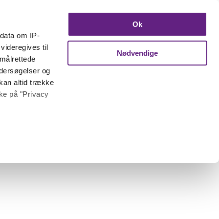
Ok
ndata om IP-
videregives til
Nødvendige
 målrettede
ndersøgelser og
kan altid trække
kke på "Privacy
 meter
inting)
trafik. Vi deler