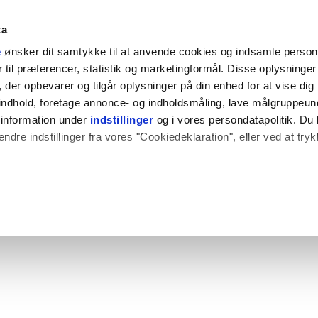
ta
e
ønsker dit samtykke til at anvende cookies og indsamle perso
til præferencer, statistik og marketingformål. Disse oplysninger 
der opbevarer og tilgår oplysninger på din enhed for at vise dig
t indhold, foretage annonce- og indholdsmåling, lave målgruppeu
 information under
indstillinger
og i vores persondatapolitik. Du 
ændre indstillinger fra vores "Cookiedeklaration", eller ved at try
 også gerne:
plysninger om din placering, der kan være nøjagtig inden for få
hed baseret på en scanning af dens unikke karakteristika (fingerpr
e websitet.
rbedre brugeroplevelsen på vores website og til at analysere vores 
rug af vores hjemmeside med vores partnere.