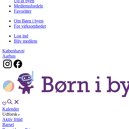
Ud af byen
Medlemsfordele
Favoritter
Om Børn i byen
For virksomheder
Log ind
Bliv medlem
København
|
Aarhus
Kalender
Udforsk
Aktiv fritid
Barsel