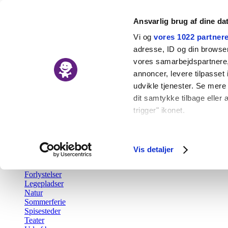
Ansvarlig brug af dine da
Vi og
vores 1022 partner
adresse, ID og din browser 
vores samarbejdspartnere, 
Nyheder
annoncer, levere tilpasse
Kalender
udvikle tjenester. Se mere
Udforsk
dit samtykke tilbage eller 
trigger" ikonet.
Tilbage
Aktiv fritid
Hvis du tillader det, vil vi
Barsel
Børn i byen Prisen
Indsamle præcise o
Vis detaljer
Børnefødselsdag
Identificere din en
Gratis
Forlystelser
Dine valg anvendes på hel
Legepladser
Natur
Vi bruger cookies til at fo
Sommerferie
Spisesteder
også oplysninger om din b
Teater