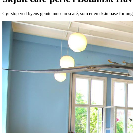
Gør stop ved byens gemte museumscafé, som er en skøn oase for unger