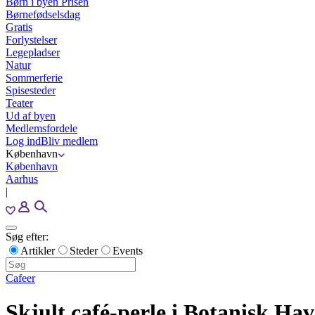
Børn i byen Prisen
Børnefødselsdag
Gratis
Forlystelser
Legepladser
Natur
Sommerferie
Spisesteder
Teater
Ud af byen
Medlemsfordele
Log ind
Bliv medlem
København
København
Aarhus
|
Søg efter:
Artikler
Steder
Events
Cafeer
Skjult café-perle i Botanisk Hav