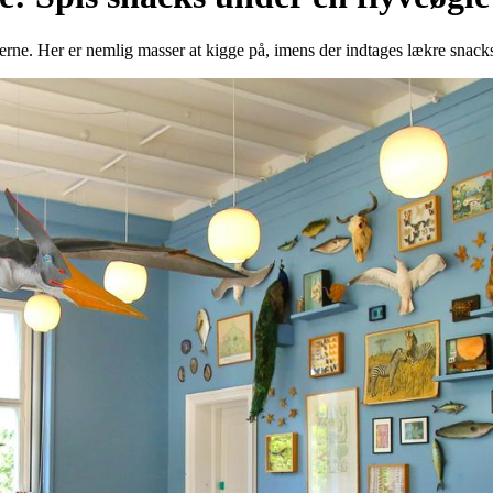
ne. Her er nemlig masser at kigge på, imens der indtages lækre snack