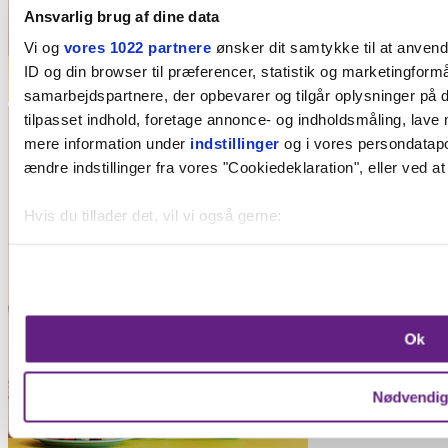
Ansvarlig brug af dine data
Vi og
vores 1022 partnere
ønsker dit samtykke til at anven
ID og din browser til præferencer, statistik og marketingformå
samarbejdspartnere, der opbevarer og tilgår oplysninger på d
tilpasset indhold, foretage annonce- og indholdsmåling, lave
mere information under
indstillinger
og i vores persondatapol
ændre indstillinger fra vores "Cookiedeklaration", eller ved at
Hvis du tillader det, vil vi også gerne:
Indsamle præcise oplysninger om din placering, der k
Identificere din enhed baseret på en scanning af dens 
Dine valg anvendes på hele websitet.
Ok
Vi bruger cookies til at forbedre brugeroplevelsen på vores we
oplysninger om din brug af vores hjemmeside med vores par
Nødvendi