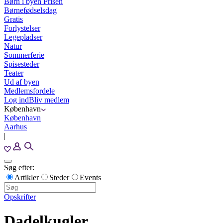
Børn i byen Prisen
Børnefødselsdag
Gratis
Forlystelser
Legepladser
Natur
Sommerferie
Spisesteder
Teater
Ud af byen
Medlemsfordele
Log ind
Bliv medlem
København
København
Aarhus
|
Søg efter:
Artikler
Steder
Events
Opskrifter
Dadelkugler