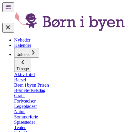
Nyheder
Kalender
Udforsk
Tilbage
Aktiv fritid
Barsel
Børn i byen Prisen
Børnefødselsdag
Gratis
Forlystelser
Legepladser
Natur
Sommerferie
Spisesteder
Teater