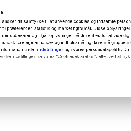
ta
e
ønsker dit samtykke til at anvende cookies og indsamle perso
til præferencer, statistik og marketingformål. Disse oplysninger 
der opbevarer og tilgår oplysninger på din enhed for at vise dig
t indhold, foretage annonce- og indholdsmåling, lave målgruppeu
 information under
indstillinger
og i vores persondatapolitik. Du 
ændre indstillinger fra vores "Cookiedeklaration", eller ved at try
 også gerne:
plysninger om din placering, der kan være nøjagtig inden for få
hed baseret på en scanning af dens unikke karakteristika (fingerpr
e websitet.
rbedre brugeroplevelsen på vores website og til at analysere vores 
rug af vores hjemmeside med vores partnere.