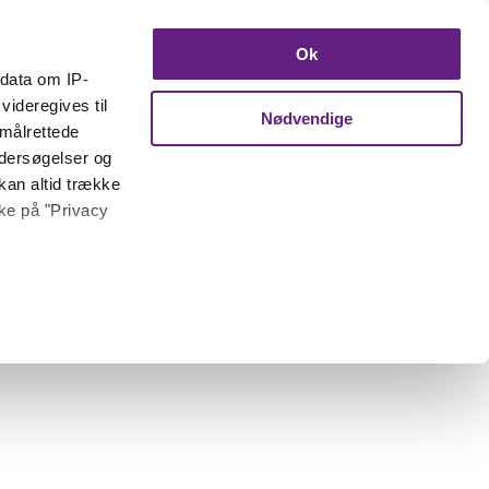
Ok
ndata om IP-
videregives til
Nødvendige
 målrettede
ndersøgelser og
kan altid trække
kke på "Privacy
 meter
inting)
trafik. Vi deler