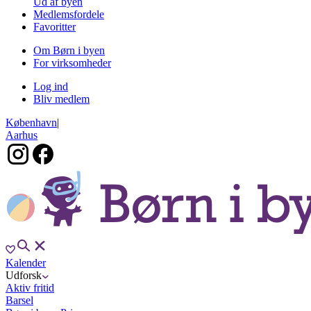
Ud af byen
Medlemsfordele
Favoritter
Om Børn i byen
For virksomheder
Log ind
Bliv medlem
København
|
Aarhus
Kalender
Udforsk
Aktiv fritid
Barsel