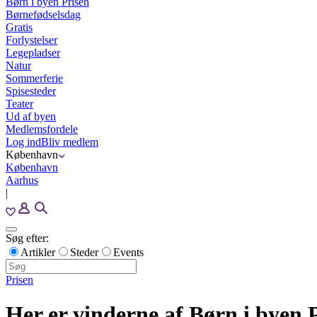
Børn i byen Prisen
Børnefødselsdag
Gratis
Forlystelser
Legepladser
Natur
Sommerferie
Spisesteder
Teater
Ud af byen
Medlemsfordele
Log ind
Bliv medlem
København
København
Aarhus
|
Søg efter:
Artikler
Steder
Events
Prisen
Her er vinderne af Børn i byen 