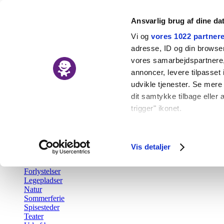
Ansvarlig brug af dine da
Vi og
vores 1022 partner
adresse, ID og din browser 
vores samarbejdspartnere, 
Nyheder
annoncer, levere tilpasse
Kalender
udvikle tjenester. Se mere
Udforsk
dit samtykke tilbage eller 
trigger" ikonet.
Tilbage
Aktiv fritid
Hvis du tillader det, vil vi
Barsel
Børn i byen Prisen
Indsamle præcise o
Vis detaljer
Børnefødselsdag
Identificere din en
Gratis
Forlystelser
Dine valg anvendes på hel
Legepladser
Natur
Vi bruger cookies til at fo
Sommerferie
Spisesteder
også oplysninger om din b
Teater