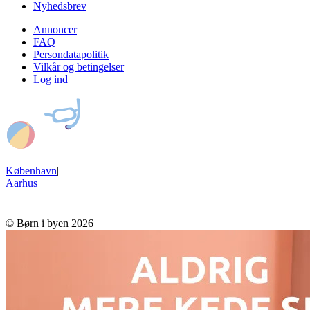
Nyhedsbrev
Annoncer
FAQ
Persondatapolitik
Vilkår og betingelser
Log ind
København
|
Aarhus
© Børn i byen 2026