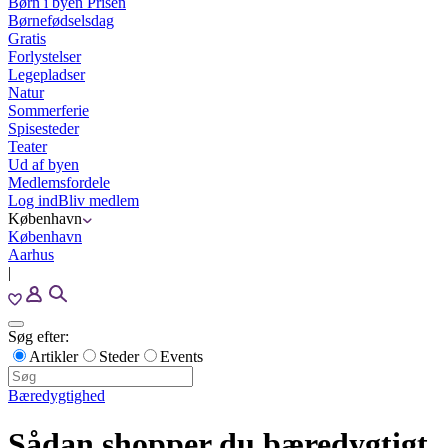
Børn i byen Prisen
Børnefødselsdag
Gratis
Forlystelser
Legepladser
Natur
Sommerferie
Spisesteder
Teater
Ud af byen
Medlemsfordele
Log ind
Bliv medlem
København
København
Aarhus
|
Søg efter:
Artikler
Steder
Events
Bæredygtighed
Sådan shopper du bæredygtigt