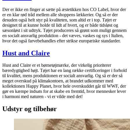
Der er ikke en finger at sætte på æstetikken hos CO Label, hvor der
er en klar rød tråd mellem alle shoppens lækkerier. Og så er der
desuden også helt styr på kvaliteten, som altid er i top. Tøjet er
designet til at kunne holde til lidt af hvert, og er både tidsløst og
sæsonløst i sit udtryk. Tøjet produceres så grønt som muligt gennem
en socialt ansvarlig produktion - det væves, vaskes og sys i Italien,
hvor det også farvebehandles efter strikse europæiske standarder.
Hust and Claire
Hust and Claire er et børnetøjmærke, der virkelig prioriterer
bæredygtighed højt. Tøjet har en lang række certificeringer i forhold
til kvalitet, mens produktionen er socialt ansvarlig. Og så er der så
meget overskud på klimakontoen, at brandet udkommer med
kollektionen Happy Planet, hvor hele overskuddet går til WWF, der
gør en kæmpe indsats for at skabe en fremtid, hvor mennesker lever
i harmoni med naturen - vi er vilde med det!
Udstyr og tilbehør