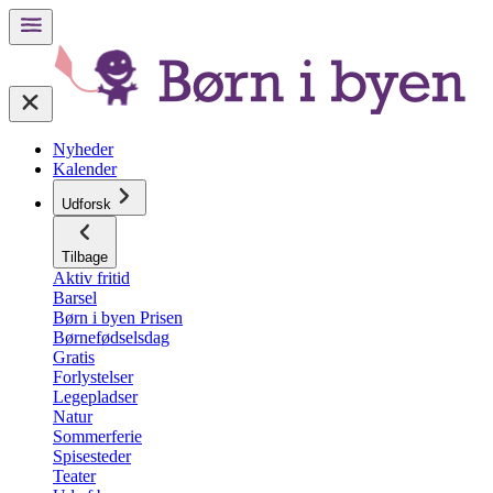
Nyheder
Kalender
Udforsk
Tilbage
Aktiv fritid
Barsel
Børn i byen Prisen
Børnefødselsdag
Gratis
Forlystelser
Legepladser
Natur
Sommerferie
Spisesteder
Teater