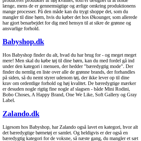
producerer produkter af høj kvalitet, som er designet til at holde
længe, mens de er gennemsigtige og ærlige omkring produktionens
mange processer. På den måde kan du trygt shoppe det, som du
mangler til dine børn, hvis du køber det hos Økounger, som allerede
har gjort benarbejdet for dig med hensyn til at sikre de grønne og
ansvarlige forhold.
Babyshop.dk
Hos Babyshop finder du alt, hvad du har brug for - og meget meget
mere! Men skal du købe tøj til dine børn, kan du med fordel gå ind
under den kategori i menuen, der hedder "bæredygtig mode". Der
finder du nemlig en liste over alle de grønne brands, der forhandles
på siden, så du nemt styrer udenom tøj, der ikke lever op til dine
krav om ordentlige forhold og høj kvalitet. De bæredygtige mærker
er desuden nogle rigtig fine nogle af slagsen - både Mini Rodini,
Bobo Choses, A Happy Brand, One We Like, Soft Gallery og Gray
Label.
Zalando.dk
Ligesom hos Babyshop, har Zalando også lavet en kategori, hvor alt
det bæredygtige børnetøj er samlet. Og heldigvis er der også en
bæredygtig kategori for de voksne, så næste gang, du mangler et sæt