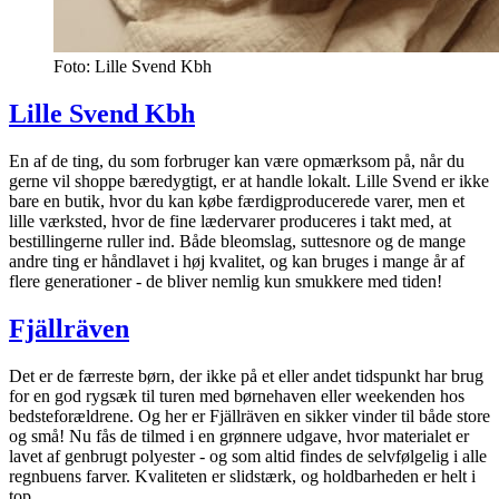
Foto: Lille Svend Kbh
Lille Svend Kbh
En af de ting, du som forbruger kan være opmærksom på, når du
gerne vil shoppe bæredygtigt, er at handle lokalt. Lille Svend er ikke
bare en butik, hvor du kan købe færdigproducerede varer, men et
lille værksted, hvor de fine lædervarer produceres i takt med, at
bestillingerne ruller ind. Både bleomslag, suttesnore og de mange
andre ting er håndlavet i høj kvalitet, og kan bruges i mange år af
flere generationer - de bliver nemlig kun smukkere med tiden!
Fjällräven
Det er de færreste børn, der ikke på et eller andet tidspunkt har brug
for en god rygsæk til turen med børnehaven eller weekenden hos
bedsteforældrene. Og her er Fjällräven en sikker vinder til både store
og små! Nu fås de tilmed i en grønnere udgave, hvor materialet er
lavet af genbrugt polyester - og som altid findes de selvfølgelig i alle
regnbuens farver. Kvaliteten er slidstærk, og holdbarheden er helt i
top.