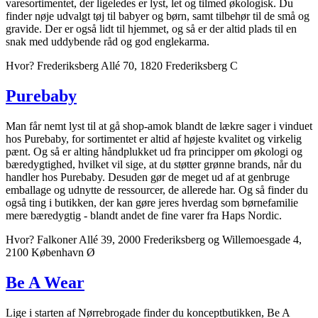
varesortimentet, der ligeledes er lyst, let og tilmed økologisk. Du
finder nøje udvalgt tøj til babyer og børn, samt tilbehør til de små og
gravide. Der er også lidt til hjemmet, og så er der altid plads til en
snak med uddybende råd og god englekarma.
Hvor? Frederiksberg Allé 70, 1820 Frederiksberg C
Purebaby
Man får nemt lyst til at gå shop-amok blandt de lækre sager i vinduet
hos Purebaby, for sortimentet er altid af højeste kvalitet og virkelig
pænt. Og så er alting håndplukket ud fra principper om økologi og
bæredygtighed, hvilket vil sige, at du støtter grønne brands, når du
handler hos Purebaby. Desuden gør de meget ud af at genbruge
emballage og udnytte de ressourcer, de allerede har. Og så finder du
også ting i butikken, der kan gøre jeres hverdag som børnefamilie
mere bæredygtig - blandt andet de fine varer fra Haps Nordic.
Hvor? Falkoner Allé 39, 2000 Frederiksberg og Willemoesgade 4,
2100 København Ø
Be A Wear
Lige i starten af Nørrebrogade finder du konceptbutikken, Be A