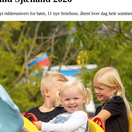
yt ridderunivers for børn, 11 nye feriehuse, åbent hver dag hele somme