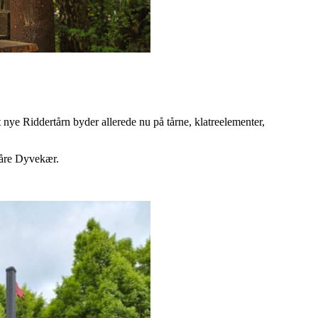
t nye Riddertårn byder allerede nu på tårne, klatreelementer,
Kåre Dyvekær.