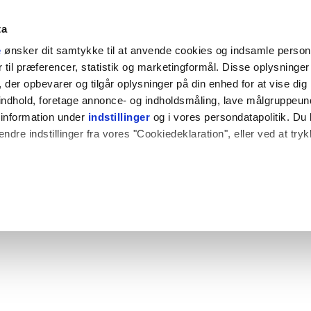
ta
e
ønsker dit samtykke til at anvende cookies og indsamle perso
til præferencer, statistik og marketingformål. Disse oplysninger 
der opbevarer og tilgår oplysninger på din enhed for at vise dig
t indhold, foretage annonce- og indholdsmåling, lave målgruppeu
 information under
indstillinger
og i vores persondatapolitik. Du 
ændre indstillinger fra vores "Cookiedeklaration", eller ved at try
 også gerne:
plysninger om din placering, der kan være nøjagtig inden for få
hed baseret på en scanning af dens unikke karakteristika (fingerpr
e websitet.
rbedre brugeroplevelsen på vores website og til at analysere vores 
rug af vores hjemmeside med vores partnere.