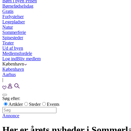
Børn i byen Prisen
Børnefødselsdag
Gratis
Forlystelser
Legepladser
Natur
Sommerferie
Spisesteder
Teater
Ud af byen
Medlemsfordele
Log ind
Bliv medlem
København
København
Aarhus
|
Søg efter:
Artikler
Steder
Events
Annonce
Her er årets nyheder i Sommerl