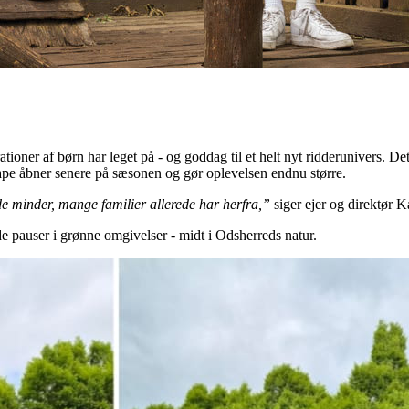
ioner af børn har leget på - og goddag til et helt nyt ridderunivers. De
ape åbner senere på sæsonen og gør oplevelsen endnu større.
e minder, mange familier allerede har herfra,”
siger ejer og direktør 
de pauser i grønne omgivelser - midt i Odsherreds natur.