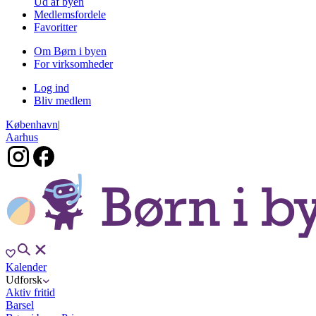
Ud af byen
Medlemsfordele
Favoritter
Om Børn i byen
For virksomheder
Log ind
Bliv medlem
København
|
Aarhus
Kalender
Udforsk
Aktiv fritid
Barsel