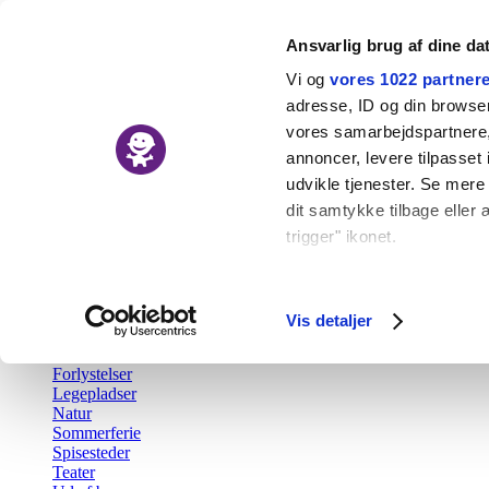
Ansvarlig brug af dine da
Vi og
vores 1022 partner
adresse, ID og din browser 
vores samarbejdspartnere, 
Nyheder
annoncer, levere tilpasse
Kalender
udvikle tjenester. Se mere
Udforsk
dit samtykke tilbage eller 
trigger" ikonet.
Tilbage
Aktiv fritid
Hvis du tillader det, vil vi
Barsel
Børn i byen Prisen
Indsamle præcise o
Vis detaljer
Børnefødselsdag
Identificere din en
Gratis
Forlystelser
Dine valg anvendes på hel
Legepladser
Natur
Vi bruger cookies til at fo
Sommerferie
Spisesteder
også oplysninger om din b
Teater