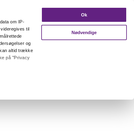
Ok
ndata om IP-
videregives til
Nødvendige
 målrettede
ndersøgelser og
kan altid trække
kke på "Privacy
 meter
inting)
trafik. Vi deler