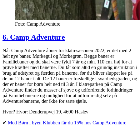
Foto: Camp Adventure
6. Camp Adventure
Når Camp Adventure åbner for klatresæsonen 2022, er det med 2
helt nye baner. Mørkegul og Mørkegrøn. Begge baner er
Familiebaner og du skal være fyldt 7 år og min. 110 cm. høj for at
prøve kræfter med banerne. Du får som altid en grundig instruktion i
brug af udstyret og færden på banerne, før du bliver sluppet løs på
de nu 12 baner i alt. De 12 baner er forskellige i sværhedsgraden, og
der er baner for børn helt ned til 3 år. I klatreparken på Camp
Adventure finder du masser af sjove og udfordrende forhindringer
på Familiebanerne og mulighed for at udfordre dig selv på
Adventurebanerne, der ikke for sarte sjæle.
Hvor? Hvor: Denderupvej 19, 4690 Haslev
✔︎
Med Børn i byen Klubben får du 15% hos Camp Adventure