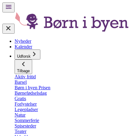
Nyheder
Kalender
Udforsk
Tilbage
Aktiv fritid
Barsel
Børn i byen Prisen
Børnefødselsdag
Gratis
Forlystelser
Legepladser
Natur
Sommerferie
Spisesteder
Teater