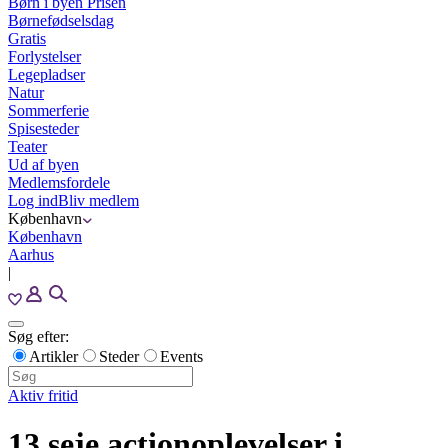
Børn i byen Prisen
Børnefødselsdag
Gratis
Forlystelser
Legepladser
Natur
Sommerferie
Spisesteder
Teater
Ud af byen
Medlemsfordele
Log ind
Bliv medlem
København
København
Aarhus
|
Søg efter:
Artikler
Steder
Events
Aktiv fritid
13 seje actionoplevelser i