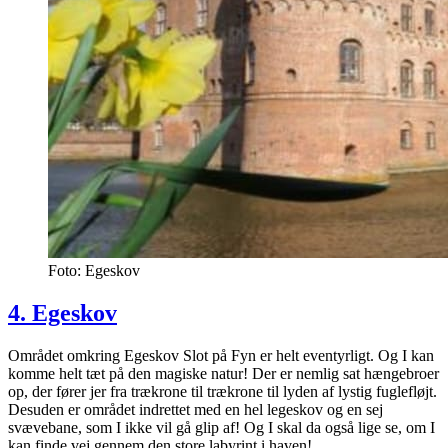
Foto: Egeskov
4. Egeskov
Området omkring Egeskov Slot på Fyn er helt eventyrligt. Og I kan
komme helt tæt på den magiske natur! Der er nemlig sat hængebroer
op, der fører jer fra trækrone til trækrone til lyden af lystig fuglefløjt.
Desuden er området indrettet med en hel legeskov og en sej
svævebane, som I ikke vil gå glip af! Og I skal da også lige se, om I
kan finde vej gennem den store labyrint i haven!