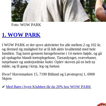
Foto: WOW PARK
1. WOW PARK
I WOW PARK er der sjove aktiviteter for alle mellem 2 og 102 år,
og dermed rig mulighed for at få lidt aktiv kvalitetstid med hele
familien. Tag turen gennem hængebroerne i 14 meters højde, og gå
på opdagelse blandt trætoplegehuse, Tarzanlynger, svævebaner,
rutsjebaner og underjordiske huler. Oplev skoven på en helt ny
måde, og få gang i krop, leg og fantasi.
Hvor? Havremarken 15, 7190 Billund og Løvstrupvej 1, 6900
Skjern
✔︎
Med Børn i byen Klubben får du 20% hos WOW PARK