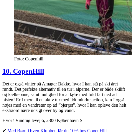
Foto: Copenhill
10. CopenHill
Det er også vinter på Amager Bakke, hvor I kan stå på ski året
rundt. Det perfekte alternativ til en tur i alperne. Der er både skilift
og kælkebane, samt mulighed for at køre med fuld fart ned ad
pisten! Er I mere til en aktiv tur med lidt mindre action, kan I også
nøjes med en vandretur op ad "bjerget", hvor I kan opleve den helt
ekstraordinære udsigt over by og vand.
Hvor? Vindmøllevej 6, 2300 København S
✔︎
Med Børn i byen Klubben får du 10% hos CopenHill