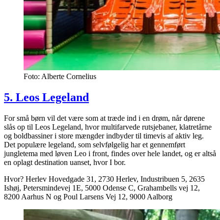
Foto: Alberte Cornelius
5. Leos Legeland
For små børn vil det være som at træde ind i en drøm, når dørene
slås op til Leos Legeland, hvor multifarvede rutsjebaner, klatretårne
og boldbassiner i store mængder indbyder til timevis af aktiv leg.
Det populære legeland, som selvfølgelig har et gennemført
jungletema med løven Leo i front, findes over hele landet, og er altså
en oplagt destination uanset, hvor I bor.
Hvor? Herlev Hovedgade 31, 2730 Herlev, Industribuen 5, 2635
Ishøj, Petersmindevej 1E, 5000 Odense C, Grahambells vej 12,
8200 Aarhus N og Poul Larsens Vej 12, 9000 Aalborg