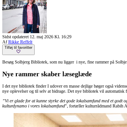
Sidst opdateret 12. maj 2026 Kl. 16:29
Af
Rikke Reffelt
Tilføj til favoritter
Besøg Solbjerg Bibliotek, som nu ligger i nye, fine rammer på Solbjer
Nye rammer skaber læseglæde
I det nye bibliotek finder I udover en masse dejlige bøger også videnso
nye oplevelser og til selv at bidrage. Det nye bibliotek vil automatis
”Vi er glade for at kunne styrke det gode lokalsamfund med et godt og
kulturdynamo i vores lokalsamfund
", fortæller kulturrådmand Rabih 