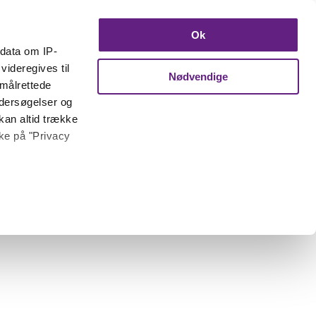
Ok
ndata om IP-
videregives til
Nødvendige
 målrettede
ndersøgelser og
kan altid trække
kke på "Privacy
 meter
inting)
trafik. Vi deler