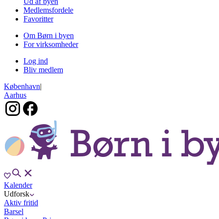
Ud af byen
Medlemsfordele
Favoritter
Om Børn i byen
For virksomheder
Log ind
Bliv medlem
København
|
Aarhus
Kalender
Udforsk
Aktiv fritid
Barsel