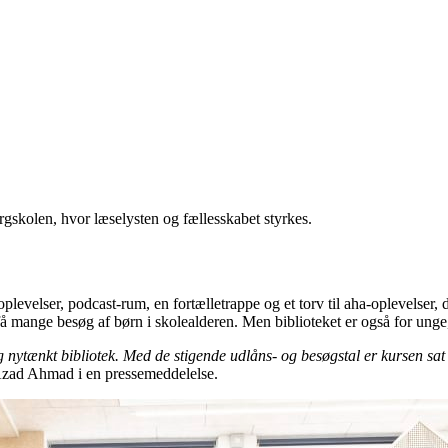
gskolen, hvor læselysten og fællesskabet styrkes.
plevelser, podcast-rum, en fortælletrappe og et torv til aha-oplevelser, 
k få mange besøg af børn i skolealderen. Men biblioteket er også for unge
 nytænkt bibliotek. Med de stigende udlåns- og besøgstal er kursen sat
Azad Ahmad i en pressemeddelelse.