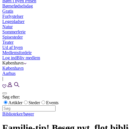
Børn i byen Prisen
Børnefødselsdag
Gratis
Forlystelser
Legepladser
Natur
Sommerferie
Spisesteder
Teater
Ud af byen
Medlemsfordele
Log ind
Bliv medlem
København
København
Aarhus
|
Søg efter:
Artikler
Steder
Events
Biblioteker/bøger
Familie-tip! Besøg nyt, flot bib