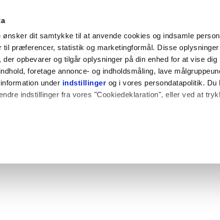
ta
e
ønsker dit samtykke til at anvende cookies og indsamle perso
til præferencer, statistik og marketingformål. Disse oplysninger 
der opbevarer og tilgår oplysninger på din enhed for at vise dig
t indhold, foretage annonce- og indholdsmåling, lave målgruppeu
 information under
indstillinger
og i vores persondatapolitik. Du 
ændre indstillinger fra vores "Cookiedeklaration", eller ved at try
 også gerne:
plysninger om din placering, der kan være nøjagtig inden for få
hed baseret på en scanning af dens unikke karakteristika (fingerpr
e websitet.
rbedre brugeroplevelsen på vores website og til at analysere vores 
rug af vores hjemmeside med vores partnere.