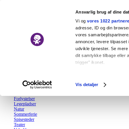
Ansvarlig brug af dine da
Vi og
vores 1022 partner
adresse, ID og din browser 
vores samarbejdspartnere, 
Nyheder
annoncer, levere tilpasse
Kalender
udvikle tjenester. Se mere
Udforsk
dit samtykke tilbage eller 
trigger" ikonet.
Tilbage
Aktiv fritid
Hvis du tillader det, vil vi
Barsel
Børn i byen Prisen
Indsamle præcise o
Vis detaljer
Børnefødselsdag
Identificere din en
Gratis
Forlystelser
Dine valg anvendes på hel
Legepladser
Natur
Vi bruger cookies til at fo
Sommerferie
Spisesteder
også oplysninger om din b
Teater