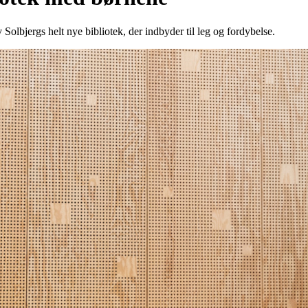
 Solbjergs helt nye bibliotek, der indbyder til leg og fordybelse.