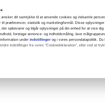
ta
e
ønsker dit samtykke til at anvende cookies og indsamle perso
til præferencer, statistik og marketingformål. Disse oplysninger 
der opbevarer og tilgår oplysninger på din enhed for at vise dig
t indhold, foretage annonce- og indholdsmåling, lave målgruppeu
 information under
indstillinger
og i vores persondatapolitik. Du 
ændre indstillinger fra vores "Cookiedeklaration", eller ved at try
 også gerne:
plysninger om din placering, der kan være nøjagtig inden for få
hed baseret på en scanning af dens unikke karakteristika (fingerpr
e websitet.
rbedre brugeroplevelsen på vores website og til at analysere vores 
rug af vores hjemmeside med vores partnere.