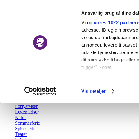
Ansvarlig brug af dine da
Vi og
vores 1022 partner
adresse, ID og din browser 
vores samarbejdspartnere, 
Nyheder
annoncer, levere tilpasse
Kalender
udvikle tjenester. Se mere
Udforsk
dit samtykke tilbage eller 
trigger" ikonet.
Tilbage
Aktiv fritid
Hvis du tillader det, vil vi
Barsel
Børn i byen Prisen
Indsamle præcise o
Vis detaljer
Børnefødselsdag
Identificere din en
Gratis
Forlystelser
Dine valg anvendes på hel
Legepladser
Natur
Vi bruger cookies til at fo
Sommerferie
Spisesteder
også oplysninger om din b
Teater