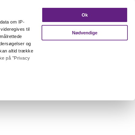
Ok
ndata om IP-
videregives til
Nødvendige
 målrettede
ndersøgelser og
kan altid trække
kke på "Privacy
 meter
inting)
trafik. Vi deler