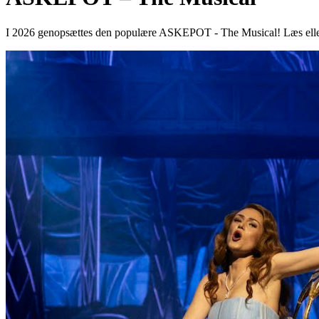
I 2026 genopsættes den populære ASKEPOT - The Musical! Læs eller 