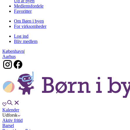
Ud af byen
Medlemsfordele
Favoritter
Om Børn i byen
For virksomheder
Log ind
Bliv medlem
København
|
Aarhus
Kalender
Udforsk
Aktiv fritid
Barsel