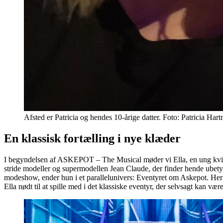
Afsted er Patricia og hendes 10-årige datter. Foto: Patricia Har
En klassisk fortælling i nye klæder
I begyndelsen af ASKEPOT – The Musical møder vi Ella, en ung kvind
stride modeller og supermodellen Jean Claude, der finder hende ubety
modeshow, ender hun i et parallelunivers: Eventyret om Askepot. Her 
Ella nødt til at spille med i det klassiske eventyr, der selvsagt kan