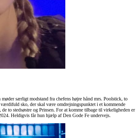
øder særligt modstand fra chefens højre hånd mrs. Poolstick, to
es værdifuld sko, der skal være omdrejningspunktet i et kommende
e to stedsøstre og Prinsen. For at komme tilbage til virkeligheden er
år 2024. Heldigvis får hun hjælp af Den Gode Fe undervejs.