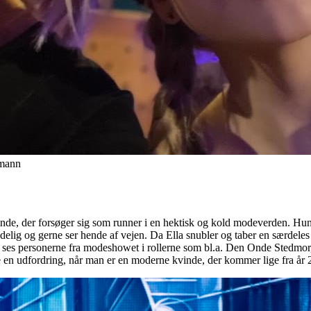
tmann
e, der forsøger sig som runner i en hektisk og kold modeverden. Hun m
delig og gerne ser hende af vejen. Da Ella snubler og taber en særdel
ses personerne fra modeshowet i rollerne som bl.a. Den Onde Stedmor, d
 være en udfordring, når man er en moderne kvinde, der kommer lige fra 