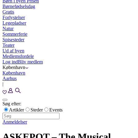
Børn i byen Prisen
Børnefødselsdag
Gratis
Forlystelser
Legepladser
Natur
Sommerferie
Spisesteder
Teater
Ud af byen
Medlemsfordele
Log ind
Bliv medlem
København
København
Aarhus
|
Søg efter:
Artikler
Steder
Events
Anmeldelser
ASKEPOT – The Musical