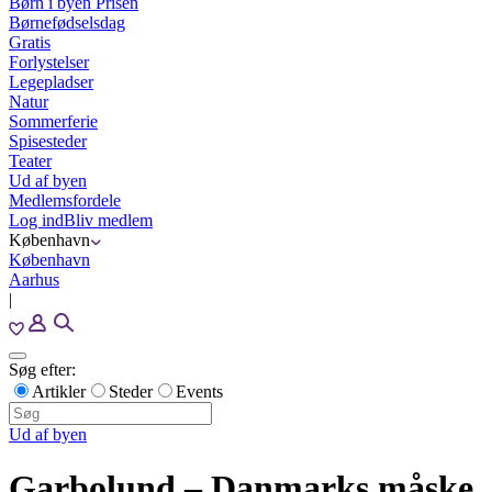
Børn i byen Prisen
Børnefødselsdag
Gratis
Forlystelser
Legepladser
Natur
Sommerferie
Spisesteder
Teater
Ud af byen
Medlemsfordele
Log ind
Bliv medlem
København
København
Aarhus
|
Søg efter:
Artikler
Steder
Events
Ud af byen
Garbolund – Danmarks måske