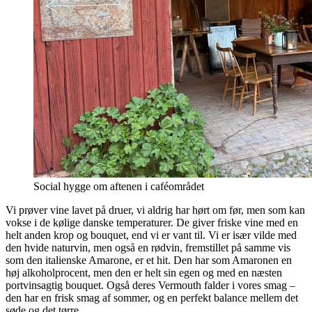
Social hygge om aftenen i caféområdet
Vi prøver vine lavet på druer, vi aldrig har hørt om før, men som kan
vokse i de kølige danske temperaturer. De giver friske vine med en
helt anden krop og bouquet, end vi er vant til. Vi er især vilde med
den hvide naturvin, men også en rødvin, fremstillet på samme vis
som den italienske Amarone, er et hit. Den har som Amaronen en
høj alkoholprocent, men den er helt sin egen og med en næsten
portvinsagtig bouquet. Også deres Vermouth falder i vores smag –
den har en frisk smag af sommer, og en perfekt balance mellem det
søde og det tørre.