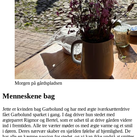
Morgen på gårdspladsen
Menneskene bag
Jette er kvinden bag Garbolund og har med ægte iværksætterdrive
fået Garbolund sparket i gang. I dag driver hun stedet med
ægteparret Rigmor og Bertel, som er udset til at drive gården videre
ind i fremtiden. Alle tre værter møder os med ægte varme og et smil
i døren. Deres nærvær skaber en sjælden følelse af hjemlighed. De
har alle en kæmpe passion for stedet, og vi kan ikke undgå at smittes