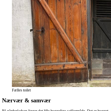
Fælles toilet
Nærvær & samvær
På gårdspladsen ligger det lille hyggelige caféområde. Det er bygget