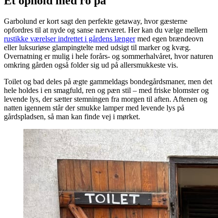
Et ophold med ro på
Garbolund er kort sagt den perfekte getaway, hvor gæsterne
opfordres til at nyde og sanse nærværet. Her kan du vælge mellem
rustikke værelser indrettet i gårdens længer
med egen brændeovn
eller luksuriøse glampingtelte med udsigt til marker og kvæg.
Overnatning er mulig i hele forårs- og sommerhalvåret, hvor naturen
omkring gården også folder sig ud på allersmukkeste vis.
Toilet og bad deles på ægte gammeldags bondegårdsmaner, men det
hele holdes i en smagfuld, ren og pæn stil – med friske blomster og
levende lys, der sætter stemningen fra morgen til aften. Aftenen og
natten igennem står der smukke lamper med levende lys på
gårdspladsen, så man kan finde vej i mørket.