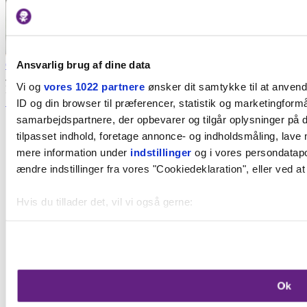
Caroline Meldgaard
Ansvarlig brug af dine data
Journalist på Børn i byen
Vi og
vores 1022 partnere
ønsker dit samtykke til at anven
Har du tips og erfaringer, som andre familier kan få glæde af?
Svar
ID og din browser til præferencer, statistik og marketingformå
samarbejdspartnere, der opbevarer og tilgår oplysninger på d
tilpasset indhold, foretage annonce- og indholdsmåling, lave
mere information under
indstillinger
og i vores persondatapol
ændre indstillinger fra vores "Cookiedeklaration", eller ved at
Hvis du tillader det, vil vi også gerne:
Indsamle præcise oplysninger om din placering, der k
Identificere din enhed baseret på en scanning af dens 
Dine valg anvendes på hele websitet.
Ok
Vi bruger cookies til at forbedre brugeroplevelsen på vores we
oplysninger om din brug af vores hjemmeside med vores par