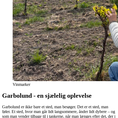
Vinmarker
Garbolund - en sjælelig oplevelse
Garbolund er ikke bare et sted, man besøger. Det er et sted, man
føler. Et sted, hvor man går lidt langsommere, ånder lidt dybere – og
som man vender tilbage til i tankerne, når man længes efter det, der i