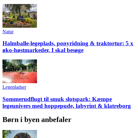
Natur
Halmballe-legeplads, ponyridning & traktortur: 5 x
øko-høstmarkeder, I skal besøge
Legepladser
Sommerudflugt til smuk slotspark: Kæmpe
legeunivers med hoppepude, labyrint & klatreborg
Børn i byen anbefaler