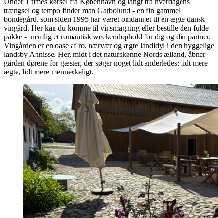
Under 1 times kørsel fra København og langt fra hverdagens
trængsel og tempo finder man Garbolund - en fin gammel
bondegård, som siden 1995 har været omdannet til en ægte dansk
vingård. Her kan du komme til vinsmagning eller bestille den fulde
pakke - nemlig et romantisk weekendophold for dig og din partner.
Vingården er en oase af ro, nærvær og ægte landidyl i den hyggelige
landsby Annisse. Her, midt i det naturskønne Nordsjælland, åbner
gården dørene for gæster, der søger noget lidt anderledes: lidt mere
ægte, lidt mere menneskeligt.