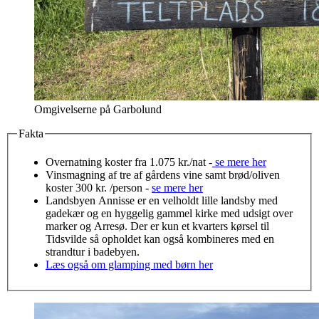
Omgivelserne på Garbolund
Fakta
Overnatning koster fra 1.075 kr./nat -
se mere her
Vinsmagning af tre af gårdens vine samt brød/oliven
koster 300 kr. /person -
se mere her
Landsbyen Annisse er en velholdt lille landsby med
gadekær og en hyggelig gammel kirke med udsigt over
marker og Arresø. Der er kun et kvarters kørsel til
Tidsvilde så opholdet kan også kombineres med en
strandtur i badebyen.
Læs også om glamping med børn her