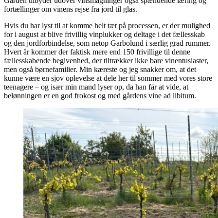
Gården tilbyder udover vinsmagninger også spændende læring og
fortællinger om vinens rejse fra jord til glas.
Hvis du har lyst til at komme helt tæt på processen, er der mulighed
for i august at blive frivillig vinplukker og deltage i det fællesskab
og den jordforbindelse, som netop Garbolund i særlig grad rummer.
Hvert år kommer der faktisk mere end 150 frivillige til denne
fællesskabende begivenhed, der tiltrækker ikke bare vinentusiaster,
men også børnefamilier. Min kæreste og jeg snakker om, at det
kunne være en sjov oplevelse at dele her til sommer med vores store
teenagere – og især min mand lyser op, da han får at vide, at
belønningen er en god frokost og med gårdens vine ad libitum.