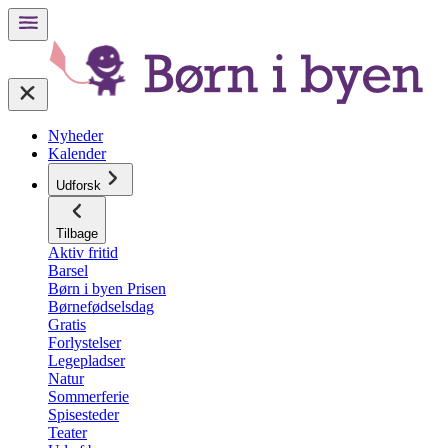
Nyheder
Kalender
Udforsk
Tilbage
Aktiv fritid
Barsel
Børn i byen Prisen
Børnefødselsdag
Gratis
Forlystelser
Legepladser
Natur
Sommerferie
Spisesteder
Teater