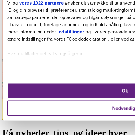
Vi og
vores 1022 partnere
ønsker dit samtykke til at anven
ID og din browser til præferencer, statistik og marketingformå
samarbejdspartnere, der opbevarer og tilgår oplysninger på d
tilpasset indhold, foretage annonce- og indholdsmåling, lave
mere information under
indstillinger
og i vores persondatapol
ændre indstillinger fra vores "Cookiedeklaration", eller ved at
Hvis du tillader det, vil vi også gerne:
Indsamle præcise oplysninger om din placering, der k
Identificere din enhed baseret på en scanning af dens 
Dine valg anvendes på hele websitet.
Ok
Vi bruger cookies til at forbedre brugeroplevelsen på vores we
oplysninger om din brug af vores hjemmeside med vores par
Nødvendi
Få nyheder, tips, og ideer hver