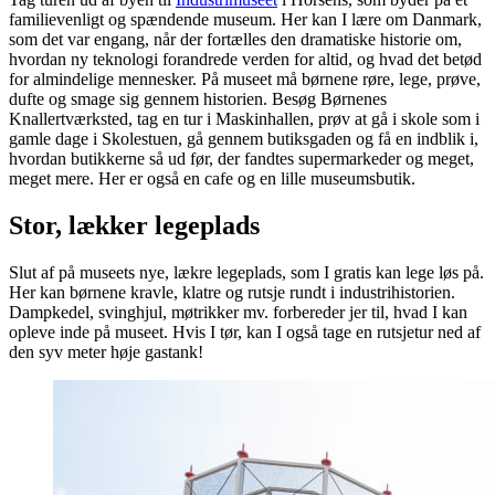
familievenligt og spændende museum. Her kan I lære om Danmark,
som det var engang, når der fortælles den dramatiske historie om,
hvordan ny teknologi forandrede verden for altid, og hvad det betød
for almindelige mennesker. På museet må børnene røre, lege, prøve,
dufte og smage sig gennem historien. Besøg Børnenes
Knallertværksted, tag en tur i Maskinhallen, prøv at gå i skole som i
gamle dage i Skolestuen, gå gennem butiksgaden og få en indblik i,
hvordan butikkerne så ud før, der fandtes supermarkeder og meget,
meget mere. Her er også en cafe og en lille museumsbutik.
Stor, lækker legeplads
Slut af på museets nye, lækre legeplads, som I gratis kan lege løs på.
Her kan børnene kravle, klatre og rutsje rundt i industrihistorien.
Dampkedel, svinghjul, møtrikker mv. forbereder jer til, hvad I kan
opleve inde på museet. Hvis I tør, kan I også tage en rutsjetur ned af
den syv meter høje gastank!