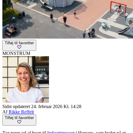
Tilføj til favoritter
MONSTRUM
Sidst opdateret 24. februar 2026 Kl. 14:28
Af
Rikke Reffelt
Tilføj til favoritter
Tag turen ud af byen til
Industrimuseet
i Horsens, som byder på et