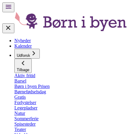
Nyheder
Kalender
Udforsk
Tilbage
Aktiv fritid
Barsel
Børn i byen Prisen
Børnefødselsdag
Gratis
Forlystelser
Legepladser
Natur
Sommerferie
Spisesteder
Teater