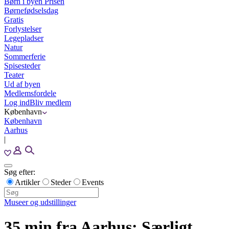
Børn i byen Prisen
Børnefødselsdag
Gratis
Forlystelser
Legepladser
Natur
Sommerferie
Spisesteder
Teater
Ud af byen
Medlemsfordele
Log ind
Bliv medlem
København
København
Aarhus
|
Søg efter:
Artikler
Steder
Events
Museer og udstillinger
35 min fra Aarhus: Særligt