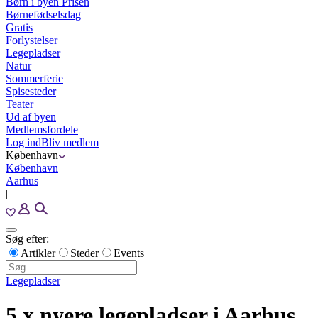
Børn i byen Prisen
Børnefødselsdag
Gratis
Forlystelser
Legepladser
Natur
Sommerferie
Spisesteder
Teater
Ud af byen
Medlemsfordele
Log ind
Bliv medlem
København
København
Aarhus
|
Søg efter:
Artikler
Steder
Events
Legepladser
5 x nyere legepladser i Aarhus