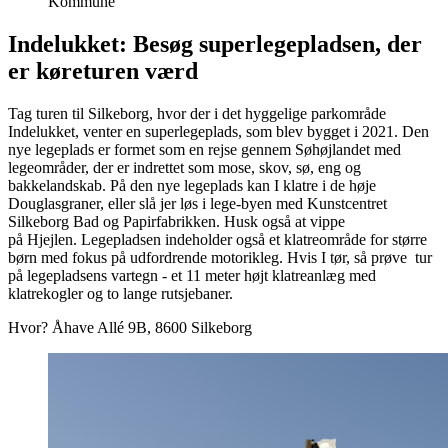
Kommune
Indelukket: Besøg superlegepladsen, der
er køreturen værd
Tag turen til Silkeborg, hvor der i det hyggelige parkområde
Indelukket, venter en superlegeplads, som blev bygget i 2021. Den
nye legeplads er formet som en rejse gennem Søhøjlandet med
legeområder, der er indrettet som mose, skov, sø, eng og
bakkelandskab. På den nye legeplads kan I klatre i de høje
Douglasgraner, eller slå jer løs i lege-byen med Kunstcentret
Silkeborg Bad og Papirfabrikken. Husk også at vippe
på Hjejlen. Legepladsen indeholder også et klatreområde for større
børn med fokus på udfordrende motorikleg. Hvis I tør, så prøve tur
på legepladsens vartegn - et 11 meter højt klatreanlæg med
klatrekogler og to lange rutsjebaner.
Hvor? Åhave Allé 9B, 8600 Silkeborg