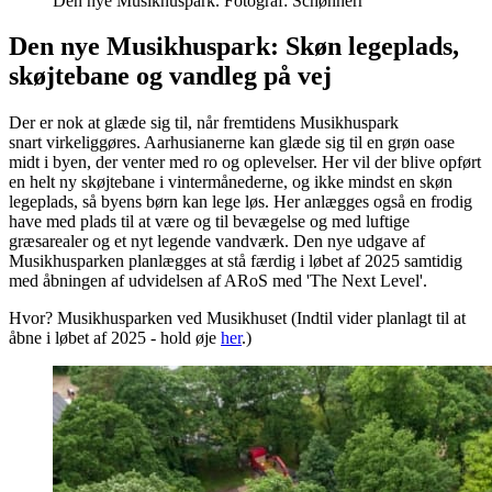
Den nye Musikhuspark. Fotograf: Schønherr
Den nye Musikhuspark: Skøn legeplads,
skøjtebane og vandleg på vej
Der er nok at glæde sig til, når fremtidens Musikhuspark
snart virkeliggøres. Aarhusianerne kan glæde sig til en grøn oase
midt i byen, der venter med ro og oplevelser. Her vil der blive opført
en helt ny skøjtebane i vintermånederne, og ikke mindst en skøn
legeplads, så byens børn kan lege løs. Her anlægges også en frodig
have med plads til at være og til bevægelse og med luftige
græsarealer og et nyt legende vandværk. Den nye udgave af
Musikhusparken planlægges at stå færdig i løbet af 2025 samtidig
med åbningen af udvidelsen af ARoS med 'The Next Level'.
Hvor? Musikhusparken ved Musikhuset (Indtil vider planlagt til at
åbne i løbet af 2025 - hold øje
her
.)