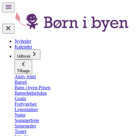
Nyheder
Kalender
Udforsk
Tilbage
Aktiv fritid
Barsel
Børn i byen Prisen
Børnefødselsdag
Gratis
Forlystelser
Legepladser
Natur
Sommerferie
Spisesteder
Teater