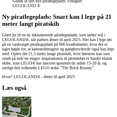
Grafik af den nye piratlegeplads. Fotograf:
LEGOLAND ®
Ny piratlegeplads: Snart kan I lege på 21
meter langt piratskib
Glæd jer til en ny inkluderende piratlegeplads, som sætter sejl i
LEGOLAND®, når parken åbner til april 2025. Her kan I lege løs
på en vaskeægte piratlegeplads på 900 kvadratmeter, hvor der er
taget højde for, at kørestolsbrugere og gangbesværede også kan lege
med. Oplev det 21,5 meter lange piratskib, hvor børnene kan suse
rundt på hele tre etager. Inspirationen til piratskibet er fundet blandt
skibe, som LEGO® har lanceret igennem de sidste 15-20 år, og
særligt den velkendte LEGO æske ”The Brick Bounty”.
Hvor? LEGOLAND® - åbner til april 2025
Læs også