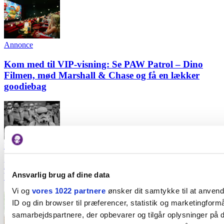
Annonce
Kom med til VIP-visning: Se PAW Patrol – Dino
Filmen, mød Marshall & Chase og få en lækker
goodiebag
Kultur
Billetterne ryger hurtigt: Se de legendariske Star
Ansvarlig brug af dine data
Wars-film i Kuppelsal på 300 m² stort lærred
Vi og
vores 1022 partnere
ønsker dit samtykke til at anven
ID og din browser til præferencer, statistik og marketingformå
samarbejdspartnere, der opbevarer og tilgår oplysninger på d