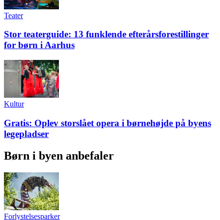
Teater
Stor teaterguide: 13 funklende efterårsforestillinger
for børn i Aarhus
Kultur
Gratis: Oplev storslået opera i børnehøjde på byens
legepladser
Børn i byen anbefaler
Forlystelsesparker