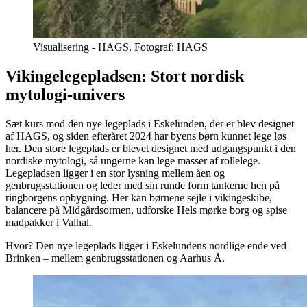
Visualisering - HAGS. Fotograf: HAGS
Vikingelegepladsen: Stort nordisk
mytologi-univers
Sæt kurs mod den nye legeplads i Eskelunden, der er blev designet
af HAGS, og siden efteråret 2024 har byens børn kunnet lege løs
her. Den store legeplads er blevet designet med udgangspunkt i den
nordiske mytologi, så ungerne kan lege masser af rollelege.
Legepladsen ligger i en stor lysning mellem åen og
genbrugsstationen og leder med sin runde form tankerne hen på
ringborgens opbygning. Her kan børnene sejle i vikingeskibe,
balancere på Midgårdsormen, udforske Hels mørke borg og spise
madpakker i Valhal.
Hvor? Den nye legeplads ligger i Eskelundens nordlige ende ved
Brinken – mellem genbrugsstationen og Aarhus Å.