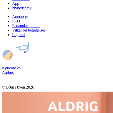
App
Nyhedsbrev
Annoncer
FAQ
Persondatapolitik
Vilkår og betingelser
Log ind
København
|
Aarhus
© Børn i byen 2026