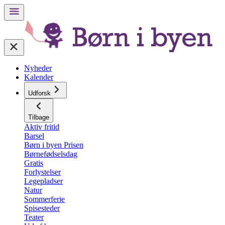
Nyheder
Kalender
Udforsk
Tilbage
Aktiv fritid
Barsel
Børn i byen Prisen
Børnefødselsdag
Gratis
Forlystelser
Legepladser
Natur
Sommerferie
Spisesteder
Teater