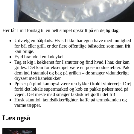
Her får I mit forslag til en helt simpel opskrift på en dejlig dag:
Udvælg en bålplads. Hvis I ikke har egen have med mulighed
for bål eller grill, er der flere offentlige bålsteder, som man frit
kan bruge.
Fyld brænde i en ladcykel
Tag et kig i køkkenet før I smutter og find hvad I har, der kan
grilles. Det kan for eksempel være en pose modne æbler. Pak
dem ind i stanniol og bag på grillen – de smager vidunderligt
drysset med kanelsukker.
Pølser på pind kan også være ren lykke i koldt vintervejr. Drej
forbi det lokale supermarked og køb en pakke pølser med på
vejen. Det meste mad smager faktisk ret godt i det fri!
Husk stanniol, tændstikker/lighter, kaffe på termokanden og
varme tæpper.
Læs også