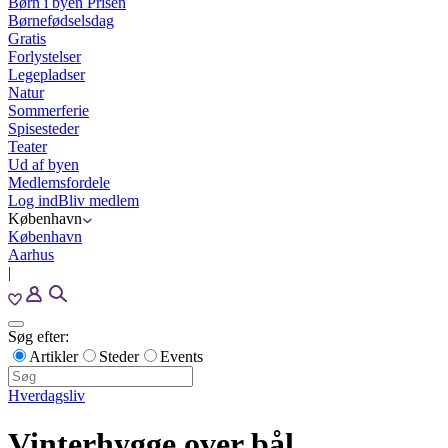
Børn i byen Prisen
Børnefødselsdag
Gratis
Forlystelser
Legepladser
Natur
Sommerferie
Spisesteder
Teater
Ud af byen
Medlemsfordele
Log ind
Bliv medlem
København
København
Aarhus
|
Søg efter:
Artikler
Steder
Events
Hverdagsliv
Vinterhygge over bål