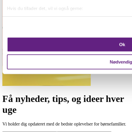
Hvis du tillader det, vil vi også gerne:
Indsamle præcise oplysninger om din placering, der k
Identificere din enhed baseret på en scanning af dens 
Dine valg anvendes på hele websitet.
Ok
Vi bruger cookies til at forbedre brugeroplevelsen på vores we
oplysninger om din brug af vores hjemmeside med vores par
Nødvendi
Få nyheder, tips, og ideer hver
uge
Vi holder dig opdateret med de bedste oplevelser for børnefamilier.