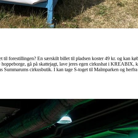
il forestillingen? En særskilt billet til pladsen koster 49 kr. og kan kø
øve hoppeborge, gå på skattejagt, lave jeres egen cirkushat i KREABI
 Summarums cirkusbutik. I kan tage S-toget til Malmparken og herfra gå