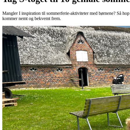
Mangler I inspiration til sommerferie-aktiviteter med børnene? Så hop p
kommer nemt og bekvemt frem.