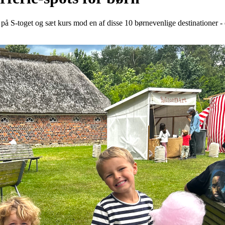
å S-toget og sæt kurs mod en af disse 10 børnevenlige destinationer - de