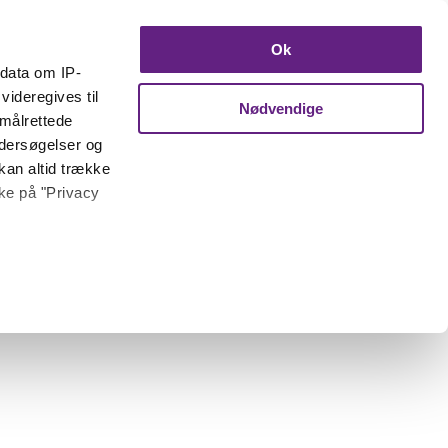
Ok
ndata om IP-
videregives til
Nødvendige
 målrettede
ndersøgelser og
kan altid trække
kke på "Privacy
 meter
inting)
trafik. Vi deler