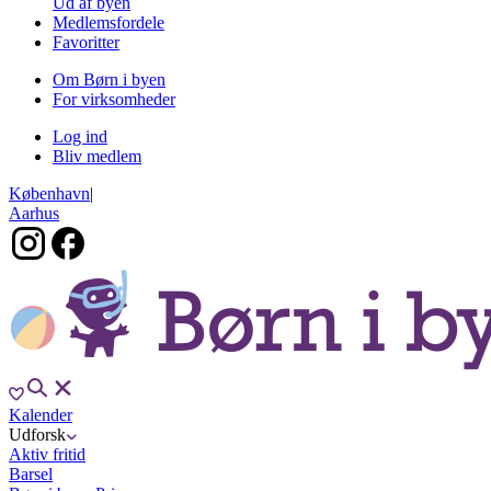
Ud af byen
Medlemsfordele
Favoritter
Om Børn i byen
For virksomheder
Log ind
Bliv medlem
København
|
Aarhus
Kalender
Udforsk
Aktiv fritid
Barsel