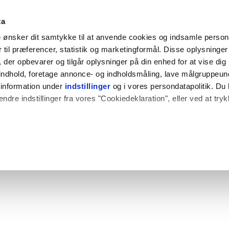
ta
e
ønsker dit samtykke til at anvende cookies og indsamle perso
til præferencer, statistik og marketingformål. Disse oplysninger 
der opbevarer og tilgår oplysninger på din enhed for at vise dig
t indhold, foretage annonce- og indholdsmåling, lave målgruppeu
 information under
indstillinger
og i vores persondatapolitik. Du 
ændre indstillinger fra vores "Cookiedeklaration", eller ved at try
 også gerne:
plysninger om din placering, der kan være nøjagtig inden for få
hed baseret på en scanning af dens unikke karakteristika (fingerpr
e websitet.
rbedre brugeroplevelsen på vores website og til at analysere vores 
rug af vores hjemmeside med vores partnere.