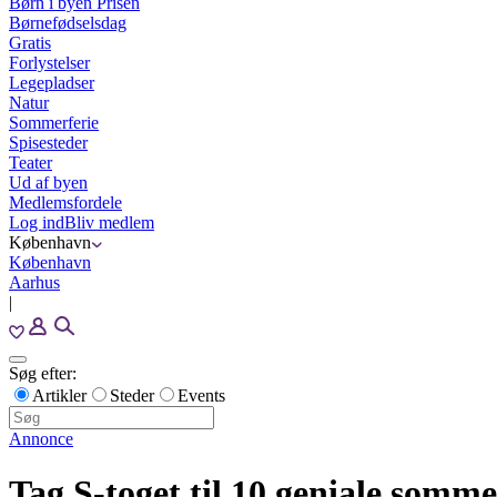
Børn i byen Prisen
Børnefødselsdag
Gratis
Forlystelser
Legepladser
Natur
Sommerferie
Spisesteder
Teater
Ud af byen
Medlemsfordele
Log ind
Bliv medlem
København
København
Aarhus
|
Søg efter:
Artikler
Steder
Events
Annonce
Tag S-toget til 10 geniale somme