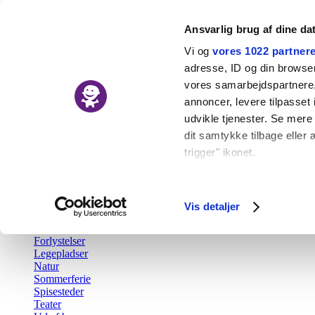
Ansvarlig brug af dine da
Vi og
vores 1022 partner
adresse, ID og din browser 
vores samarbejdspartnere, 
Nyheder
annoncer, levere tilpasse
Kalender
udvikle tjenester. Se mere
Udforsk
dit samtykke tilbage eller 
trigger" ikonet.
Tilbage
Aktiv fritid
Hvis du tillader det, vil vi
Barsel
Børn i byen Prisen
Indsamle præcise o
Vis detaljer
Børnefødselsdag
Identificere din en
Gratis
Forlystelser
Dine valg anvendes på hel
Legepladser
Natur
Vi bruger cookies til at fo
Sommerferie
Spisesteder
også oplysninger om din b
Teater