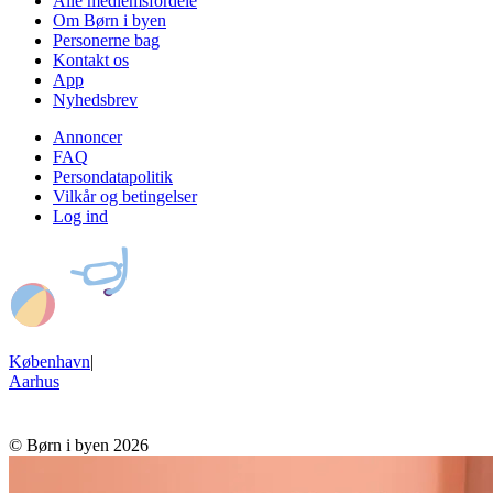
Alle medlemsfordele
Om Børn i byen
Personerne bag
Kontakt os
App
Nyhedsbrev
Annoncer
FAQ
Persondatapolitik
Vilkår og betingelser
Log ind
København
|
Aarhus
© Børn i byen 2026