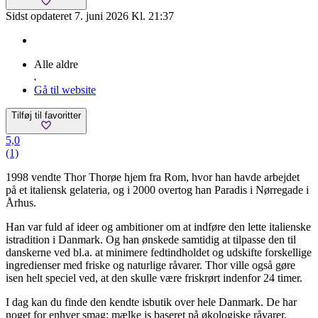
Sidst opdateret 7. juni 2026 Kl. 21:37
Alle aldre
Gå til website
Tilføj til favoritter
5,0
(1)
1998 vendte Thor Thorøe hjem fra Rom, hvor han havde arbejdet
på et italiensk gelateria, og i 2000 overtog han Paradis i Nørregade i
Århus.
Han var fuld af ideer og ambitioner om at indføre den lette italienske
istradition i Danmark. Og han ønskede samtidig at tilpasse den til
danskerne ved bl.a. at minimere fedtindholdet og udskifte forskellige
ingredienser med friske og naturlige råvarer. Thor ville også gøre
isen helt speciel ved, at den skulle være friskrørt indenfor 24 timer.
I dag kan du finde den kendte isbutik over hele Danmark. De har
noget for enhver smag; mælke is baseret på økologiske råvarer,