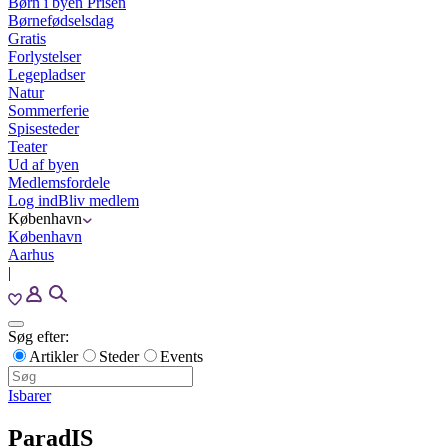
Børn i byen Prisen
Børnefødselsdag
Gratis
Forlystelser
Legepladser
Natur
Sommerferie
Spisesteder
Teater
Ud af byen
Medlemsfordele
Log ind
Bliv medlem
København
København
Aarhus
|
Søg efter:
Artikler
Steder
Events
Isbarer
ParadIS