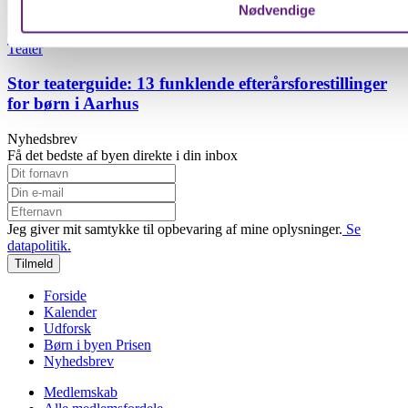
karakteristika (fingerprinting)
Nødvendige
Dine valg anvendes på hele websitet.
Teater
Vi bruger cookies til at forbedre brugeroplevelsen på vores we
Stor teaterguide: 13 funklende efterårsforestillinger
analysere vores trafik. Vi deler også oplysninger om din brug
for børn i Aarhus
hjemmeside med vores partnere.
Nyhedsbrev
Få det bedste af byen direkte i din inbox
Jeg giver mit samtykke til opbevaring af mine oplysninger.
Se
datapolitik.
Tilmeld
Forside
Kalender
Udforsk
Børn i byen Prisen
Nyhedsbrev
Medlemskab