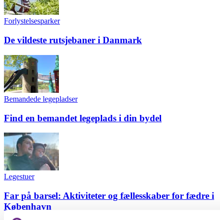
Forlystelsesparker
De vildeste rutsjebaner i Danmark
Bemandede legepladser
Find en bemandet legeplads i din bydel
Legestuer
Far på barsel: Aktiviteter og fællesskaber for fædre i
København