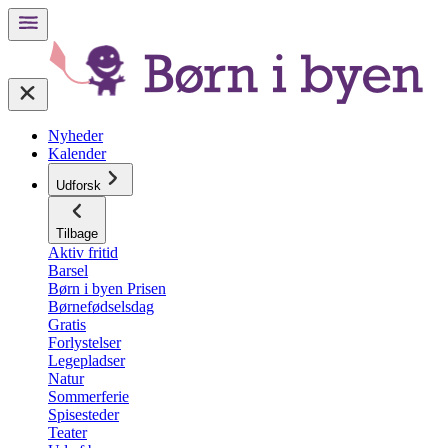
Nyheder
Kalender
Udforsk
Tilbage
Aktiv fritid
Barsel
Børn i byen Prisen
Børnefødselsdag
Gratis
Forlystelser
Legepladser
Natur
Sommerferie
Spisesteder
Teater