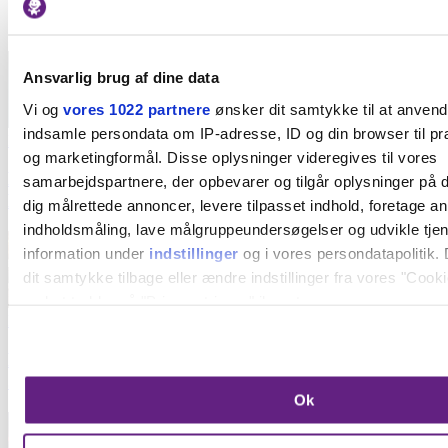
Seneste nyt
Ansvarlig brug af dine data
Vi og
vores 1022 partnere
ønsker dit samtykke til at anven
indsamle persondata om IP-adresse, ID og din browser til præ
Kultur
og marketingformål. Disse oplysninger videregives til vores
Børneteater fra 6 år: Se det fantastiske eventyr om
samarbejdspartnere, der opbevarer og tilgår oplysninger på d
Den Lille Prins på Godsbanen
dig målrettede annoncer, levere tilpasset indhold, foretage a
indholdsmåling, lave målgruppeundersøgelser og udvikle tje
information under
indstillinger
og i vores persondatapolitik. 
dit samtykke tilbage eller ændre indstillinger fra vores "Cooki
ved at trykke på "Privacy trigger" ikonet.
Forlystelser
Hvis du tillader det, vil vi også gerne:
Nyhed: På denne dato åbner Tivoli 2.000 m2 stort
Indsamle præcise oplysninger om din placering, der 
Japansk inspireret univers med to nye forlystelser
Ok
inden for få meter
Identificere din enhed baseret på en scanning af dens