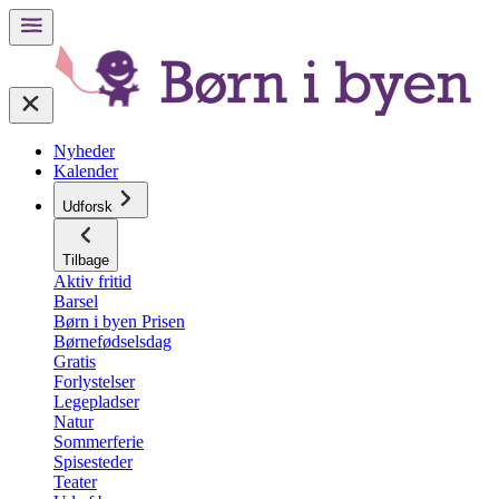
Nyheder
Kalender
Udforsk
Tilbage
Aktiv fritid
Barsel
Børn i byen Prisen
Børnefødselsdag
Gratis
Forlystelser
Legepladser
Natur
Sommerferie
Spisesteder
Teater