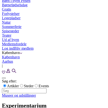
Børn i byen Prisen
Børnefødselsdag
Gratis
Forlystelser
Legepladser
Natur
Sommerferie
Spisesteder
Teater
Ud af byen
Medlemsfordele
Log ind
Bliv medlem
København
København
Aarhus
|
Søg efter:
Artikler
Steder
Events
Museer og udstillinger
Experimentarium