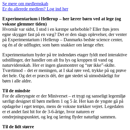
Se mere om medlemskab
Er du allerede medlem? Log ind her
Experimentarium i Hellerup – her lærer børn ved at lege (og
voksne glemmer tiden)
Hvornår var sidst, I stod i en kæmpe sæbeboble? Eller frøs jeres
egne skygger fast på en væg? Det er den slags oplevelser, der venter
på Experimentarium i Hellerup – Danmarks bedste science center,
og én af de udflugter, som børn snakker om længe efter.
Experimentarium byder på tre indendørs etager fyldt med interaktive
udstillinger, der handler om alt fra lys og kroppen til vand og
naturvidenskab. Her er ingen glasmontrer og “rør ikke”-skilte.
Tværtimod – det er meningen, at I skal røre ved, trykke på og prøve
det hele. Og det er præcis dét, der gør stedet så uimodståeligt for
børn i alle aldre.
Til de mindste
For de alleryngste er der Miniverset – et trygt og sanseligt legemiljø
særligt designet til børn mellem 1 og 5 år. Her kan de yngste gå på
opdagelse i eget tempo, mens de voksne trækker vejret. Legedalen
er et andet fast hit for de 3-6-årige, hvor naturen er
omdrejningspunktet, og leg og læring flyder naturligt sammen.
Til de lidt større