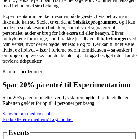
børn og voksne på 1. sal. Har I et ledsagerkort, kommer en ledsager
med ind uden ekstra betaling.
Experimentarium tænker desuden på de gæster, hvis behov man
ikke altid kan se. Stedet er en del af
Solsikkeprogrammet
, og I kan
hente en solsikkesnor i butikken, som diskret signalerer til
personalet, at der er brug for lidt ekstra tid eller hensyn. Bliver
indtrykkene for mange, kan I trække jer tilbage til
babyloungen
ved
Miniverset, hvor der er bløde lænestole og ro. Der kan til tider være
livligt og højlydt – især i ferierne og om formiddagen – så ønsker I
en roligere oplevelse, kan det betale sig at lægge besøget uden for de
travleste tidspunkter.
Kun for medlemmer
Spar 20% på entré til Experimentarium
Spar 20% på entrébilletter ved fysisk fremmøde ift onlinebilletter.
Rabatten gælder for op til 4 personer per besøg.
Se mere om medlemskab
Er du allerede medlem? Log ind her
Events