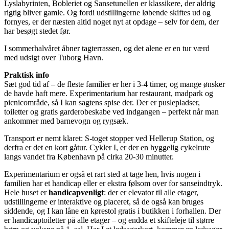
Lyslabyrinten, Bobleriet og Sansetunellen er klassikere, der aldrig
rigtig bliver gamle. Og fordi udstillingerne løbende skiftes ud og
fornyes, er der næsten altid noget nyt at opdage – selv for dem, der
har besøgt stedet før.
I sommerhalvåret åbner tagterrassen, og det alene er en tur værd
med udsigt over Tuborg Havn.
Praktisk info
Sæt god tid af – de fleste familier er her i 3-4 timer, og mange ønsker
de havde haft mere. Experimentarium har restaurant, madpark og
picnicområde, så I kan sagtens spise der. Der er puslepladser,
toiletter og gratis garderobeskabe ved indgangen – perfekt når man
ankommer med barnevogn og rygsæk.
Transport er nemt klaret: S-toget stopper ved Hellerup Station, og
derfra er det en kort gåtur. Cykler I, er der en hyggelig cykelrute
langs vandet fra København på cirka 20-30 minutter.
Experimentarium er også et rart sted at tage hen, hvis nogen i
familien har et handicap eller er ekstra følsom over for sanseindtryk.
Hele huset er
handicapvenligt
: der er elevator til alle etager,
udstillingerne er interaktive og placeret, så de også kan bruges
siddende, og I kan låne en kørestol gratis i butikken i forhallen. Der
er handicaptoiletter på alle etager – og endda et skifteleje til større