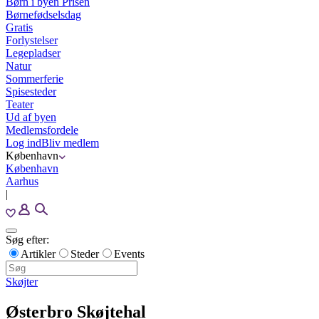
Børn i byen Prisen
Børnefødselsdag
Gratis
Forlystelser
Legepladser
Natur
Sommerferie
Spisesteder
Teater
Ud af byen
Medlemsfordele
Log ind
Bliv medlem
København
København
Aarhus
|
Søg efter:
Artikler
Steder
Events
Skøjter
Østerbro Skøjtehal