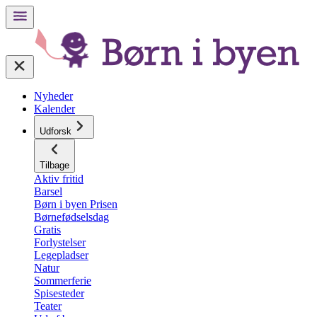
Nyheder
Kalender
Udforsk
Tilbage
Aktiv fritid
Barsel
Børn i byen Prisen
Børnefødselsdag
Gratis
Forlystelser
Legepladser
Natur
Sommerferie
Spisesteder
Teater