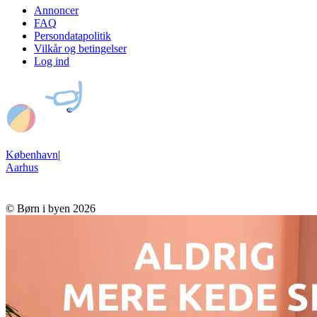
Annoncer
FAQ
Persondatapolitik
Vilkår og betingelser
Log ind
København
|
Aarhus
© Børn i byen 2026