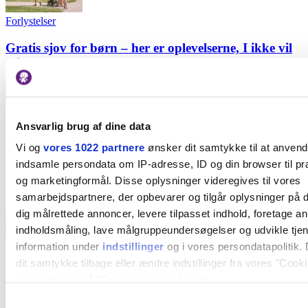
Forlystelser
Gratis sjov for børn – her er oplevelserne, I ikke vil
misse!
Ansvarlig brug af dine data
Gratis
Vi og
vores 1022 partnere
ønsker dit samtykke til at anven
indsamle persondata om IP-adresse, ID og din browser til præ
Tag til Bilfri Søndag på Nørrebrogade: Kridtmaleri,
og marketingformål. Disse oplysninger videregives til vores
loppemarked & masser af børneaktiviteter
samarbejdspartnere, der opbevarer og tilgår oplysninger på d
dig målrettede annoncer, levere tilpasset indhold, foretage a
indholdsmåling, lave målgruppeundersøgelser og udvikle tje
information under
indstillinger
og i vores persondatapolitik. 
dit samtykke tilbage eller ændre indstillinger fra vores "Cooki
Kultur
ved at trykke på "Privacy trigger" ikonet.
Familienyhed! Nu åbner 5.300 m2 stort