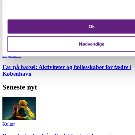
Bemandede legepladser
Hvis du tillader det, vil vi også gerne:
Find en bemandet legeplads i din bydel
Indsamle præcise oplysninger om din placering, der 
Ok
inden for få meter
Identificere din enhed baseret på en scanning af dens
karakteristika (fingerprinting)
Nødvendige
Dine valg anvendes på hele websitet.
Legestuer
Vi bruger cookies til at forbedre brugeroplevelsen på vores we
Far på barsel: Aktiviteter og fællesskaber for fædre i
analysere vores trafik. Vi deler også oplysninger om din brug
København
hjemmeside med vores partnere.
Seneste nyt
Kultur