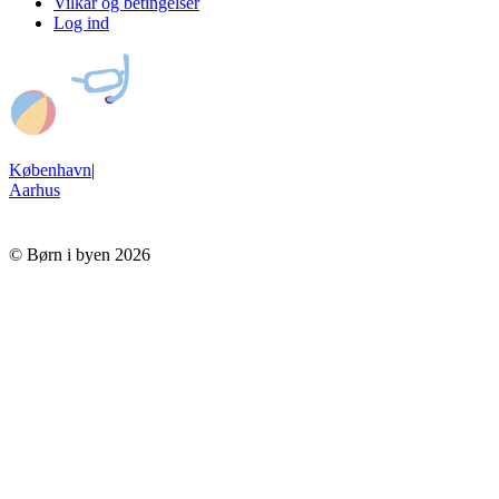
Vilkår og betingelser
Log ind
København
|
Aarhus
© Børn i byen 2026