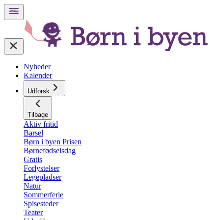
Nyheder
Kalender
Udforsk
Tilbage
Aktiv fritid
Barsel
Børn i byen Prisen
Børnefødselsdag
Gratis
Forlystelser
Legepladser
Natur
Sommerferie
Spisesteder
Teater