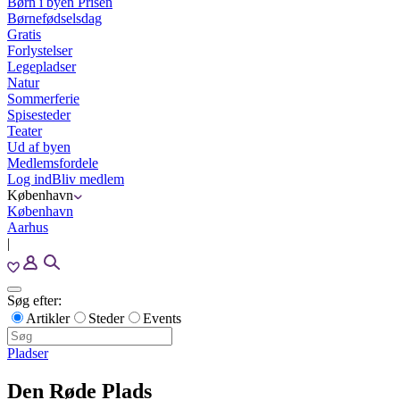
Børn i byen Prisen
Børnefødselsdag
Gratis
Forlystelser
Legepladser
Natur
Sommerferie
Spisesteder
Teater
Ud af byen
Medlemsfordele
Log ind
Bliv medlem
København
København
Aarhus
|
Søg efter:
Artikler
Steder
Events
Pladser
Den Røde Plads