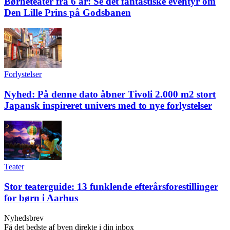
Børneteater fra 6 år: Se det fantastiske eventyr om
Den Lille Prins på Godsbanen
Forlystelser
Nyhed: På denne dato åbner Tivoli 2.000 m2 stort
Japansk inspireret univers med to nye forlystelser
Teater
Stor teaterguide: 13 funklende efterårsforestillinger
for børn i Aarhus
Nyhedsbrev
Få det bedste af byen direkte i din inbox