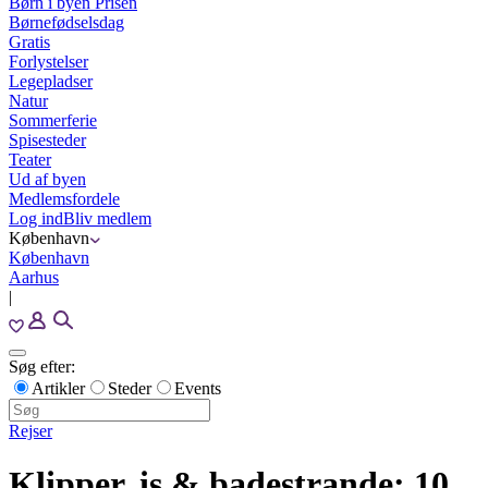
Børn i byen Prisen
Børnefødselsdag
Gratis
Forlystelser
Legepladser
Natur
Sommerferie
Spisesteder
Teater
Ud af byen
Medlemsfordele
Log ind
Bliv medlem
København
København
Aarhus
|
Søg efter:
Artikler
Steder
Events
Rejser
Klipper, is & badestrande: 10