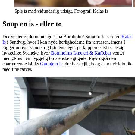
Spis is med vidunderlig udsigt. Fotograf: Kalas Is
Snup en is - eller to
Der venter guddommelige is på Bornholm! Smut forbi særlige
Kalas
Is
i Sandvig, hvor I kan nyde herlighederne fra terrassen, imens I
kigger udover vandet og børnene leger på klipperne. Eller besøg
hyggelige Svaneke, hvor
Bornholms Ismejeri & Kaffebar
venter
med økois i en hyggelig brostensbelagt gade. Prøv også den
charmerende isbiks
Gudhjem Is
, der har dejlig is og en magisk butik
med fine farver.