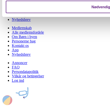
Forside
Kalender
Nødvendi
Udforsk
Børn i byen Prisen
Nyhedsbrev
Medlemskab
Alle medlemsfordele
Om Børn i byen
Personerne bag
Kontakt os
App
Nyhedsbrev
Annoncer
FAQ
Persondatapolitik
Vilkår og betingelser
Log ind