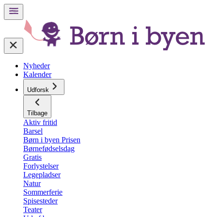
Nyheder
Kalender
Udforsk
Tilbage
Aktiv fritid
Barsel
Børn i byen Prisen
Børnefødselsdag
Gratis
Forlystelser
Legepladser
Natur
Sommerferie
Spisesteder
Teater