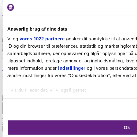
Økologisk
Vind 4 måltidskasser fra Aarstiderne - værdi op til
3.876 kr.
Ansvarlig brug af dine data
Vi og
vores 1022 partnere
ønsker dit samtykke til at anven
ID og din browser til præferencer, statistik og marketingformå
samarbejdspartnere, der opbevarer og tilgår oplysninger på d
Kultur
tilpasset indhold, foretage annonce- og indholdsmåling, lave
Weekendtip i Aarhus: 5 x børnehits til stor Food
mere information under
indstillinger
og i vores persondatapol
Festival med 200 stande
ændre indstillinger fra vores "Cookiedeklaration", eller ved at
Nyhedsbrev
Hvis du tillader det, vil vi også gerne:
Få det bedste af byen direkte i din inbox
Indsamle præcise oplysninger om din placering, der k
Identificere din enhed baseret på en scanning af dens 
Dine valg anvendes på hele websitet.
Jeg giver mit samtykke til opbevaring af mine oplysninger.
Se
datapolitik.
Ok
Vi bruger cookies til at forbedre brugeroplevelsen på vores we
Tilmeld
oplysninger om din brug af vores hjemmeside med vores par