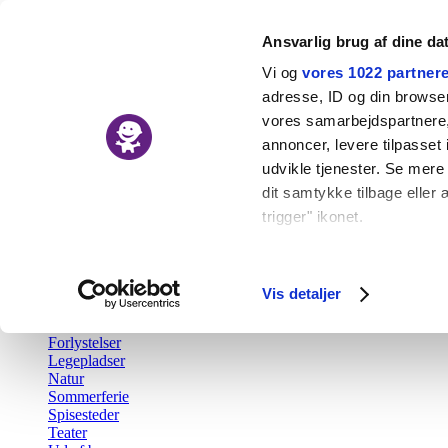
Ansvarlig brug af dine da
Vi og
vores 1022 partner
adresse, ID og din browser 
vores samarbejdspartnere, 
Nyheder
annoncer, levere tilpasse
Kalender
udvikle tjenester. Se mere
Udforsk
dit samtykke tilbage eller 
trigger" ikonet.
Tilbage
Aktiv fritid
Hvis du tillader det, vil vi
Barsel
Børn i byen Prisen
Indsamle præcise o
Vis detaljer
Børnefødselsdag
Identificere din en
Gratis
Forlystelser
Dine valg anvendes på hel
Legepladser
Natur
Vi bruger cookies til at fo
Sommerferie
Spisesteder
også oplysninger om din b
Teater