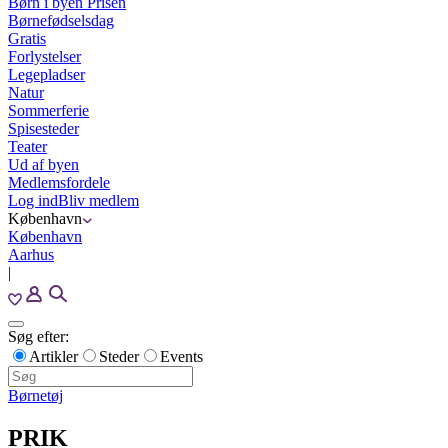
Børn i byen Prisen
Børnefødselsdag
Gratis
Forlystelser
Legepladser
Natur
Sommerferie
Spisesteder
Teater
Ud af byen
Medlemsfordele
Log ind
Bliv medlem
København
København
Aarhus
|
Søg efter:
Artikler
Steder
Events
Børnetøj
PRIK