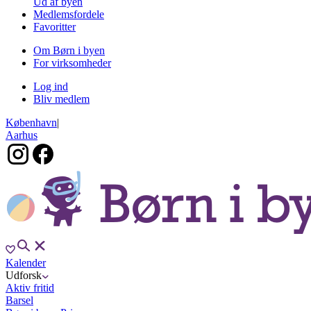
Ud af byen
Medlemsfordele
Favoritter
Om Børn i byen
For virksomheder
Log ind
Bliv medlem
København
|
Aarhus
Kalender
Udforsk
Aktiv fritid
Barsel