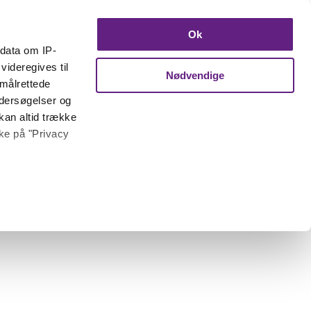
Ok
ndata om IP-
videregives til
Nødvendige
 målrettede
ndersøgelser og
kan altid trække
kke på "Privacy
 meter
inting)
trafik. Vi deler