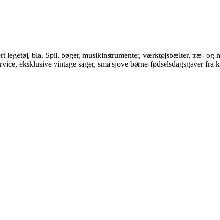
 legetøj, bla. Spil, bøger, musikinstrumenter, værktøjsbælter, træ- og m
rvice, eksklusive vintage sager, små sjove børne-fødselsdagsgaver fra k