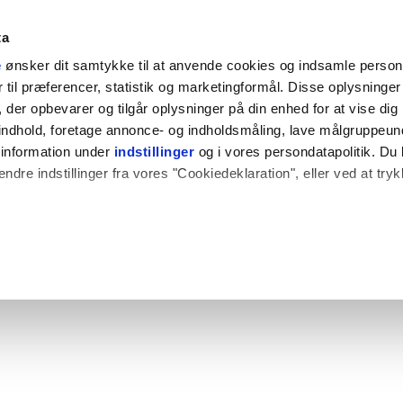
ta
e
ønsker dit samtykke til at anvende cookies og indsamle perso
til præferencer, statistik og marketingformål. Disse oplysninger 
der opbevarer og tilgår oplysninger på din enhed for at vise dig
t indhold, foretage annonce- og indholdsmåling, lave målgruppeu
 information under
indstillinger
og i vores persondatapolitik. Du 
ændre indstillinger fra vores "Cookiedeklaration", eller ved at try
 også gerne:
plysninger om din placering, der kan være nøjagtig inden for få
hed baseret på en scanning af dens unikke karakteristika (fingerpr
e websitet.
rbedre brugeroplevelsen på vores website og til at analysere vores 
rug af vores hjemmeside med vores partnere.