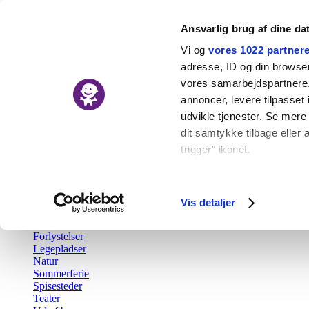
Ansvarlig brug af dine da
Vi og
vores 1022 partner
adresse, ID og din browser 
vores samarbejdspartnere, 
Nyheder
annoncer, levere tilpasse
Kalender
udvikle tjenester. Se mere
Udforsk
dit samtykke tilbage eller 
trigger" ikonet.
Tilbage
Aktiv fritid
Hvis du tillader det, vil vi
Barsel
Børn i byen Prisen
Indsamle præcise o
Vis detaljer
Børnefødselsdag
Identificere din en
Gratis
Forlystelser
Dine valg anvendes på hel
Legepladser
Natur
Vi bruger cookies til at fo
Sommerferie
Spisesteder
også oplysninger om din b
Teater