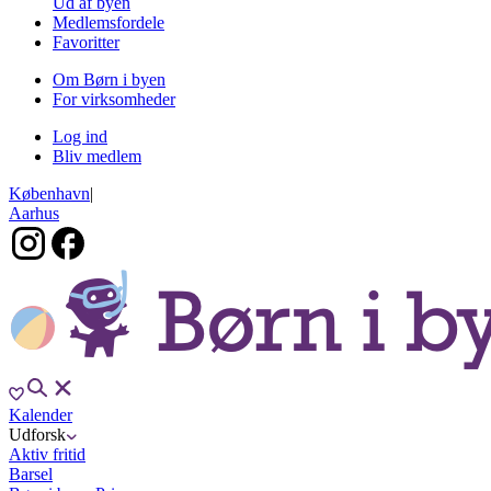
Ud af byen
Medlemsfordele
Favoritter
Om Børn i byen
For virksomheder
Log ind
Bliv medlem
København
|
Aarhus
Kalender
Udforsk
Aktiv fritid
Barsel