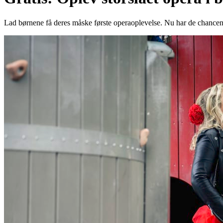
Lad børnene få deres måske første operaoplevelse. Nu har de chancen