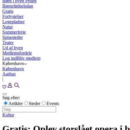
Børn i byen Prisen
Børnefødselsdag
Gratis
Forlystelser
Legepladser
Natur
Sommerferie
Spisesteder
Teater
Ud af byen
Medlemsfordele
Log ind
Bliv medlem
København
København
Aarhus
|
Søg efter:
Artikler
Steder
Events
Kultur
Gratis: Oplev storslået opera i