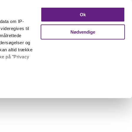
Ok
ndata om IP-
videregives til
Nødvendige
 målrettede
ndersøgelser og
kan altid trække
kke på "Privacy
 meter
inting)
trafik. Vi deler