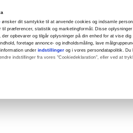
ta
e
ønsker dit samtykke til at anvende cookies og indsamle perso
til præferencer, statistik og marketingformål. Disse oplysninger 
der opbevarer og tilgår oplysninger på din enhed for at vise dig
t indhold, foretage annonce- og indholdsmåling, lave målgruppeu
 information under
indstillinger
og i vores persondatapolitik. Du 
ændre indstillinger fra vores "Cookiedeklaration", eller ved at try
 også gerne:
plysninger om din placering, der kan være nøjagtig inden for få
hed baseret på en scanning af dens unikke karakteristika (fingerpr
e websitet.
rbedre brugeroplevelsen på vores website og til at analysere vores 
rug af vores hjemmeside med vores partnere.