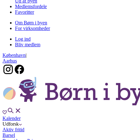
Ud af byen
Medlemsfordele
Favoritter
Om Børn i byen
For virksomheder
Log ind
Bliv medlem
København
|
Aarhus
Kalender
Udforsk
Aktiv fritid
Barsel