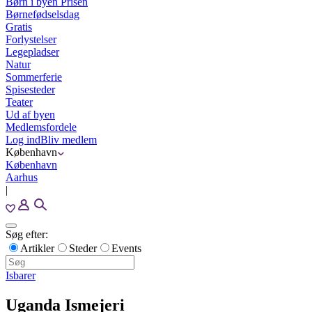
Børn i byen Prisen
Børnefødselsdag
Gratis
Forlystelser
Legepladser
Natur
Sommerferie
Spisesteder
Teater
Ud af byen
Medlemsfordele
Log ind
Bliv medlem
København
København
Aarhus
|
Søg efter:
Artikler
Steder
Events
Isbarer
Uganda Ismejeri