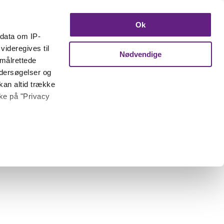
Ok
ndata om IP-
videregives til
Nødvendige
 målrettede
ndersøgelser og
kan altid trække
kke på "Privacy
 meter
inting)
trafik. Vi deler