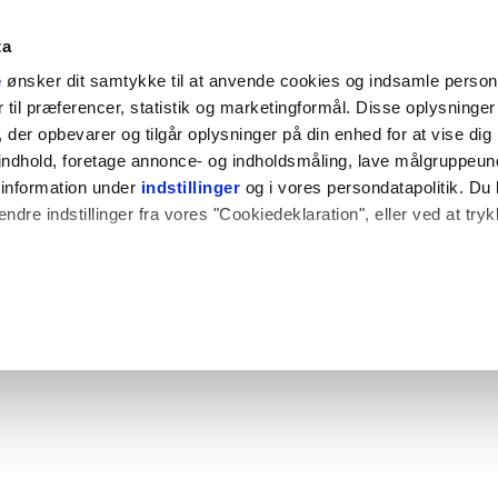
ta
e
ønsker dit samtykke til at anvende cookies og indsamle perso
til præferencer, statistik og marketingformål. Disse oplysninger 
der opbevarer og tilgår oplysninger på din enhed for at vise dig
t indhold, foretage annonce- og indholdsmåling, lave målgruppeu
 information under
indstillinger
og i vores persondatapolitik. Du 
ændre indstillinger fra vores "Cookiedeklaration", eller ved at try
 også gerne:
plysninger om din placering, der kan være nøjagtig inden for få
hed baseret på en scanning af dens unikke karakteristika (fingerpr
e websitet.
rbedre brugeroplevelsen på vores website og til at analysere vores 
rug af vores hjemmeside med vores partnere.