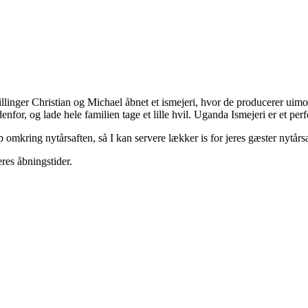
linger Christian og Michael åbnet et ismejeri, hvor de producerer uimods
denfor, og lade hele familien tage et lille hvil. Uganda Ismejeri er et pe
 omkring nytårsaften, så I kan servere lækker is for jeres gæster nytårs
res åbningstider.