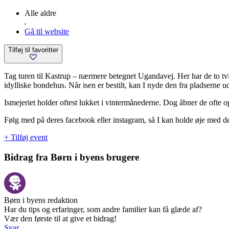
Alle aldre
Gå til website
Tilføj til favoritter
Tag turen til Kastrup – nærmere betegnet Ugandavej. Her har de to tvil
idylliske bondehus. Når isen er bestilt, kan I nyde den fra pladserne u
Ismejeriet holder oftest lukket i vintermånederne. Dog åbner de ofte op
Følg med på deres facebook eller instagram, så I kan holde øje med de
+ Tilføj event
Bidrag fra Børn i byens brugere
Børn i byens redaktion
Har du tips og erfaringer, som andre familier kan få glæde af?
Vær den første til at give et bidrag!
Svar