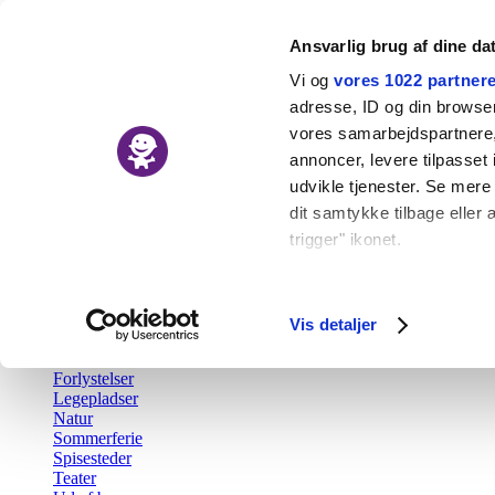
Ansvarlig brug af dine da
Vi og
vores 1022 partner
adresse, ID og din browser 
vores samarbejdspartnere, 
Nyheder
annoncer, levere tilpasse
Kalender
udvikle tjenester. Se mere
Udforsk
dit samtykke tilbage eller 
trigger" ikonet.
Tilbage
Aktiv fritid
Hvis du tillader det, vil vi
Barsel
Børn i byen Prisen
Indsamle præcise o
Vis detaljer
Børnefødselsdag
Identificere din en
Gratis
Forlystelser
Dine valg anvendes på hel
Legepladser
Natur
Vi bruger cookies til at fo
Sommerferie
Spisesteder
også oplysninger om din b
Teater