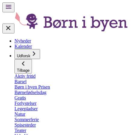
Nyheder
Kalender
Udforsk
Tilbage
Aktiv fritid
Barsel
Børn i byen Prisen
Børnefødselsdag
Gratis
Forlystelser
Legepladser
Natur
Sommerferie
Spisesteder
Teater