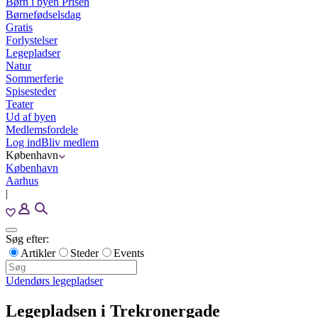
Børn i byen Prisen
Børnefødselsdag
Gratis
Forlystelser
Legepladser
Natur
Sommerferie
Spisesteder
Teater
Ud af byen
Medlemsfordele
Log ind
Bliv medlem
København
København
Aarhus
|
Søg efter:
Artikler
Steder
Events
Udendørs legepladser
Legepladsen i Trekronergade