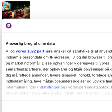
Annonce
Kom med til VIP-visning: Se PAW Patrol – Dino
Filmen, mød Marshall & Chase og få en lækker
Ansvarlig brug af dine data
goodiebag
Vi og
vores 1022 partnere
ønsker dit samtykke til at anven
indsamle persondata om IP-adresse, ID og din browser til præ
og marketingformål. Disse oplysninger videregives til vores
samarbejdspartnere, der opbevarer og tilgår oplysninger på d
Kultur
dig målrettede annoncer, levere tilpasset indhold, foretage a
indholdsmåling, lave målgruppeundersøgelser og udvikle tje
Billetterne ryger hurtigt: Se de legendariske Star
information under
indstillinger
og i vores persondatapolitik. 
Wars-film i Kuppelsal på 300 m² stort lærred
dit samtykke tilbage eller ændre indstillinger fra vores "Cooki
ved at trykke på "Privacy trigger" ikonet.
Hvis du tillader det, vil vi også gerne: