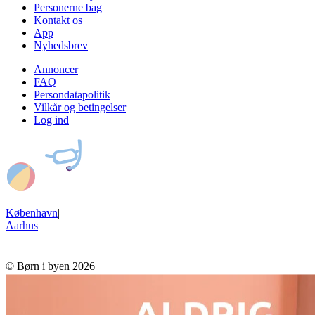
Personerne bag
Kontakt os
App
Nyhedsbrev
Annoncer
FAQ
Persondatapolitik
Vilkår og betingelser
Log ind
København
|
Aarhus
© Børn i byen 2026