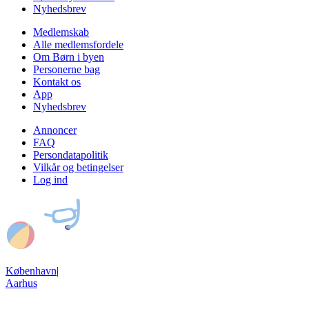
Nyhedsbrev
Medlemskab
Alle medlemsfordele
Om Børn i byen
Personerne bag
Kontakt os
App
Nyhedsbrev
Annoncer
FAQ
Persondatapolitik
Vilkår og betingelser
Log ind
København
|
Aarhus