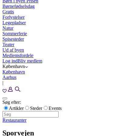
Børn i byen Prisen
Børnefødselsdag
Gratis
Forlystelser
Legepladser
Natur
Sommerferie
Spisesteder
Teater
Ud af byen
Medlemsfordele
Log ind
Bliv medlem
København
København
Aarhus
|
Søg efter:
Artikler
Steder
Events
Restauranter
Sporvejen