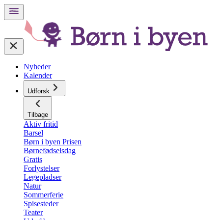
Nyheder
Kalender
Udforsk
Tilbage
Aktiv fritid
Barsel
Børn i byen Prisen
Børnefødselsdag
Gratis
Forlystelser
Legepladser
Natur
Sommerferie
Spisesteder
Teater