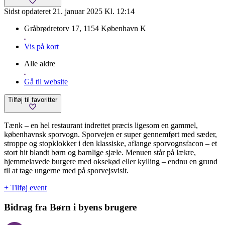
Sidst opdateret 21. januar 2025 Kl. 12:14
Gråbrødretorv 17, 1154 København K
Vis på kort
Alle aldre
Gå til website
Tilføj til favoritter
Tænk – en hel restaurant indrettet præcis ligesom en gammel,
københavnsk sporvogn. Sporvejen er super gennemført med sæder,
stroppe og stopklokker i den klassiske, aflange sporvognsfacon – et
stort hit blandt børn og barnlige sjæle. Menuen står på lækre,
hjemmelavede burgere med oksekød eller kylling – endnu en grund
til at tage ungerne med på sporvejsvisit.
+ Tilføj event
Bidrag fra Børn i byens brugere