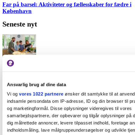
Far på barsel: Aktiviteter og fællesskaber for fædre i
København
Seneste nyt
Økologisk
Del dine erfaringer med andre børnefamilier - og
vind 4 måltidskasser fra Aarstiderne
Ansvarlig brug af dine data
Vi og
vores 1022 partnere
ønsker dit samtykke til at anven
indsamle persondata om IP-adresse, ID og din browser til præ
og marketingformål. Disse oplysninger videregives til vores
samarbejdspartnere, der opbevarer og tilgår oplysninger på d
Forlystelser
dig målrettede annoncer, levere tilpasset indhold, foretage a
Gratis sjov for børn – her er oplevelserne, I ikke vil
indholdsmåling, lave målgruppeundersøgelser og udvikle tje
misse!