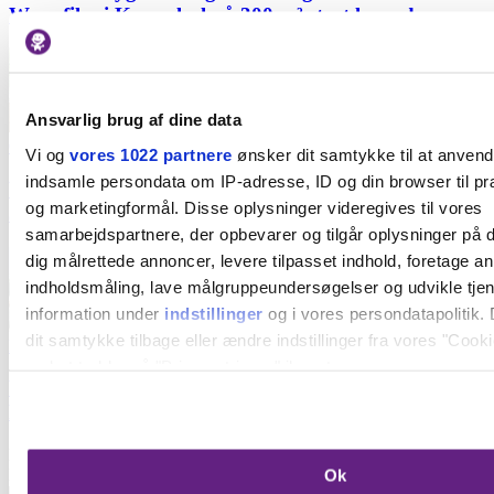
Wars-film i Kuppelsal på 300 m² stort lærred
Ansvarlig brug af dine data
Økologisk
Vi og
vores 1022 partnere
ønsker dit samtykke til at anven
indsamle persondata om IP-adresse, ID og din browser til præ
Vind 4 måltidskasser fra Aarstiderne - værdi op til
og marketingformål. Disse oplysninger videregives til vores
3.876 kr.
samarbejdspartnere, der opbevarer og tilgår oplysninger på d
dig målrettede annoncer, levere tilpasset indhold, foretage a
indholdsmåling, lave målgruppeundersøgelser og udvikle tje
information under
indstillinger
og i vores persondatapolitik. 
dit samtykke tilbage eller ændre indstillinger fra vores "Cooki
Kultur
ved at trykke på "Privacy trigger" ikonet.
Weekendtip i Aarhus: 5 x børnehits til stor Food
Festival med 200 stande
Hvis du tillader det, vil vi også gerne:
Indsamle præcise oplysninger om din placering, der 
Nyhedsbrev
Få det bedste af byen direkte i din inbox
Ok
inden for få meter