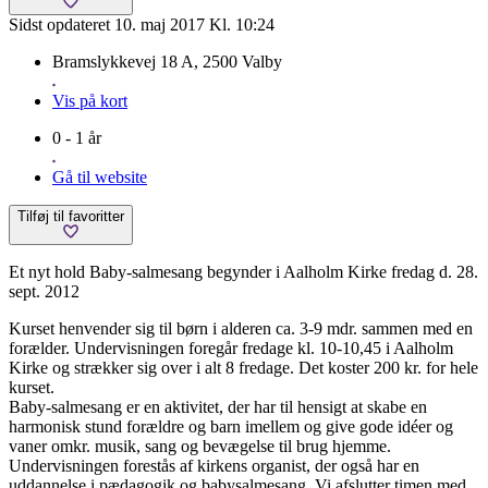
Sidst opdateret 10. maj 2017 Kl. 10:24
Bramslykkevej 18 A, 2500 Valby
Vis på kort
0 - 1 år
Gå til website
Tilføj til favoritter
Et nyt hold Baby-salmesang begynder i Aalholm Kirke fredag d. 28.
sept. 2012
Kurset henvender sig til børn i alderen ca. 3-9 mdr. sammen med en
forælder. Undervisningen foregår fredage kl. 10-10,45 i Aalholm
Kirke og strækker sig over i alt 8 fredage. Det koster 200 kr. for hele
kurset.
Baby-salmesang er en aktivitet, der har til hensigt at skabe en
harmonisk stund forældre og barn imellem og give gode idéer og
vaner omkr. musik, sang og bevægelse til brug hjemme.
Undervisningen forestås af kirkens organist, der også har en
uddannelse i pædagogik og babysalmesang. Vi afslutter timen med