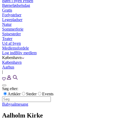
Børn i byen Prisen
Børnefødselsdag
Gratis
Forlystelser
Legepladser
Natur
Sommerferie
Spisesteder
Teater
Ud af byen
Medlemsfordele
Log ind
Bliv medlem
København
København
Aarhus
|
Søg efter:
Artikler
Steder
Events
Babysalmesang
Aalholm Kirke