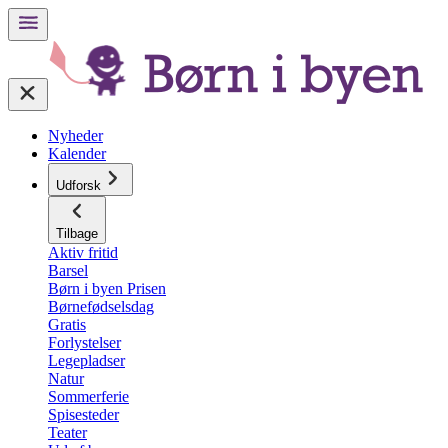
Nyheder
Kalender
Udforsk
Tilbage
Aktiv fritid
Barsel
Børn i byen Prisen
Børnefødselsdag
Gratis
Forlystelser
Legepladser
Natur
Sommerferie
Spisesteder
Teater