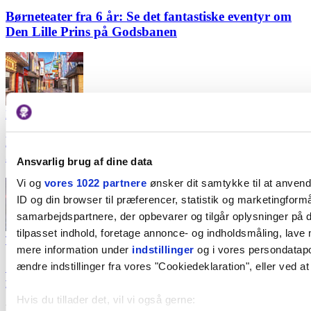
Børneteater fra 6 år: Se det fantastiske eventyr om
Den Lille Prins på Godsbanen
Forlystelser
Nyhed: På denne dato åbner Tivoli 2.000 m2 stort
Japansk inspireret univers med to nye forlystelser
Ansvarlig brug af dine data
Vi og
vores 1022 partnere
ønsker dit samtykke til at anven
ID og din browser til præferencer, statistik og marketingformå
samarbejdspartnere, der opbevarer og tilgår oplysninger på d
tilpasset indhold, foretage annonce- og indholdsmåling, lave
Teater
mere information under
indstillinger
og i vores persondatapol
Stor teaterguide: 13 funklende efterårsforestillinger
ændre indstillinger fra vores "Cookiedeklaration", eller ved at
for børn i Aarhus
Hvis du tillader det, vil vi også gerne:
Nyhedsbrev