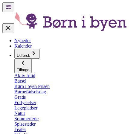
Nyheder
Kalender
Udforsk
Tilbage
Aktiv fritid
Barsel
Børn i byen Prisen
Børnefødselsdag
Gratis
Forlystelser
Legepladser
Natur
Sommerferie
Spisesteder
Teater