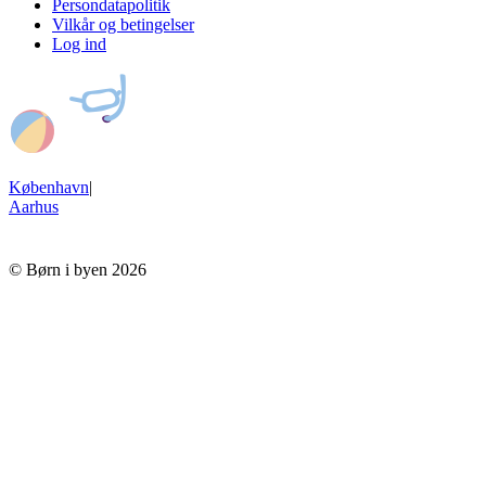
Persondatapolitik
Vilkår og betingelser
Log ind
København
|
Aarhus
© Børn i byen 2026