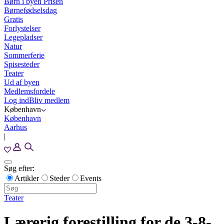
Børn i byen Prisen
Børnefødselsdag
Gratis
Forlystelser
Legepladser
Natur
Sommerferie
Spisesteder
Teater
Ud af byen
Medlemsfordele
Log ind
Bliv medlem
København
København
Aarhus
|
Søg efter:
Artikler
Steder
Events
Teater
Lærerig forestilling for de 3-8-