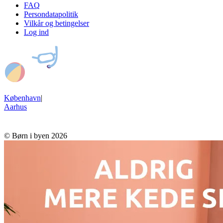
FAQ
Persondatapolitik
Vilkår og betingelser
Log ind
København
|
Aarhus
© Børn i byen 2026