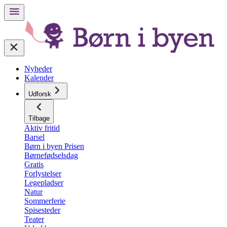
Nyheder
Kalender
Udforsk
Tilbage
Aktiv fritid
Barsel
Børn i byen Prisen
Børnefødselsdag
Gratis
Forlystelser
Legepladser
Natur
Sommerferie
Spisesteder
Teater