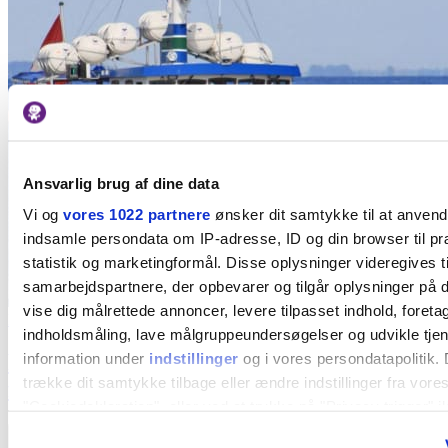
Ansvarlig brug af dine data
Vi og
vores 1022 partnere
ønsker dit samtykke til at anven
indsamle persondata om IP-adresse, ID og din browser til pr
statistik og marketingformål. Disse oplysninger videregives t
samarbejdspartnere, der opbevarer og tilgår oplysninger på d
vise dig målrettede annoncer, levere tilpasset indhold, foret
På vandet
indholdsmåling, lave målgruppeundersøgelser og udvikle tje
Familie-hit! Sejl fra Kbh med den lille
information under
indstillinger
og i vores persondatapolitik. 
trække dit samtykke tilbage eller ændre indstillinger fra vore
færge til byens søforter
"Cookiedeklaration", eller ved at trykke på "Privacy trigger" i
Tilføj til favoritter