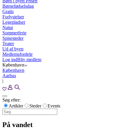
Børn i byen Prisen
Børnefødselsdag
Gratis
Forlystelser
Legepladser
Natur
Sommerferie
Spisesteder
Teater
Ud af byen
Medlemsfordele
Log ind
Bliv medlem
København
København
Aarhus
|
Søg efter:
Artikler
Steder
Events
På vandet