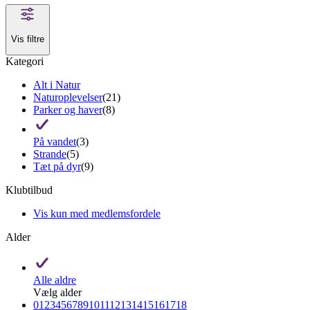
Vis filtre
Kategori
Alt i Natur
Naturoplevelser
(21)
Parker og haver
(8)
På vandet
(3)
Strande
(5)
Tæt på dyr
(9)
Klubtilbud
Vis kun med medlemsfordele
Alder
Alle aldre
Vælg alder
0
1
2
3
4
5
6
7
8
9
10
11
12
13
14
15
16
17
18